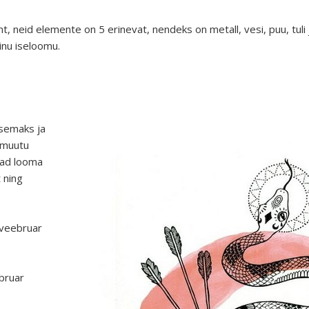
, neid elemente on 5 erinevat, nendeks on metall, vesi, puu, tuli 
nu iseloomu.
semaks ja
i muutu
vad looma
 ning
 veebruar
bruar