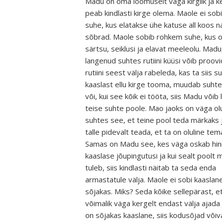
Madu on oma loomuselt väga kirglik ja k
peab kindlasti kirge olema. Maole ei sobi
suhe, kus elatakse ühe katuse all koos 
sõbrad. Maole sobib rohkem suhe, kus o
särtsu, seiklusi ja elavat meeleolu. Madu
langenud suhtes rutiini küüsi võib proovi
rutiini seest välja rabeleda, kas ta siis 
kaaslast ellu kirge tooma, muudab suht
või, kui see kõik ei tööta, siis Madu võib 
teise suhte poole. Mao jaoks on väga olu
suhtes see, et teine pool teda märkaks 
talle pidevalt teada, et ta on oluline tem
Samas on Madu see, kes väga oskab hin
kaaslase jõupingutusi ja kui sealt poolt 
tuleb, siis kindlasti näitab ta seda enda
armastatule välja. Maole ei sobi kaaslan
sõjakas. Miks? Seda kõike sellepärast, 
võimalik väga kergelt endast välja ajada 
on sõjakas kaaslane, siis kodusõjad võiv