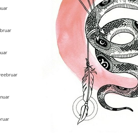
nuar
ebruar
nuar
 veebruar
anuar
bruar