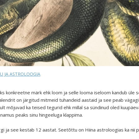
U JA ASTROLOOGIA
 üks konkreetne märk ehk loom ja selle looma iseloom kandub üle sel
kalendrit on järgitud mitmeid tuhandeid aastaid ja see peab vägagi 
lt mõjuvad ka teised tegurid ehk millal sa sündinud oled kuupäeva
 enamus peaks sinu hingeeluga klappima.
rgi ja see kestab 12 aastat. Seetõttu on Hiina astroloogias ka nii 