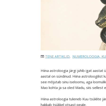
TENE ARTIKLID
,
NUMEROLOOGIA, KU
Hiina astroloogia järgi juhib igat aastat
aastal on sündinud. Hiina astroloogilist 
see mõjutab sinu iseloomu, aga loomuliku
Mao kohta ja sa oled Madu, siis sellest
Hiina astroloogia tuleneb Kuu tsüklite jä
hakkab tsükkel otsast peale.