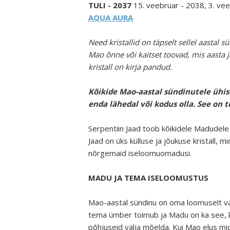
TULI - 2037
15. veebruar - 2038, 3. ve
AQUA AURA
Need kristallid on täpselt sellel aastal 
Mao õnne või kaitset toovad, mis aasta j
kristall on kirja pandud.
Kõikide Mao-aastal sündinutele ühise
enda lähedal või kodus olla. See on t
Serpentiin Jaad toob kõikidele Madudele
Jaad on üks külluse ja jõukuse kristall
nõrgemaid iseloomuomadusi.
MADU JA TEMA ISELOOMUSTUS
Mao-aastal sündinu on oma loomuselt väg
tema ümber toimub ja Madu on ka see, ke
põhjuseid välja mõelda. Kui Mao elus midag