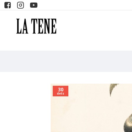
30
dets