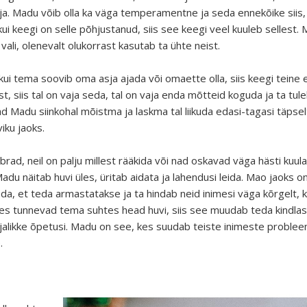
eja. Madu võib olla ka väga temperamentne ja seda ennekõike siis, k
ui keegi on selle põhjustanud, siis see keegi veel kuuleb sellest
 vali, olenevalt olukorrast kasutab ta ühte neist.
 kui tema soovib oma asja ajada või omaette olla, siis keegi teine 
t, siis tal on vaja seda, tal on vaja enda mõtteid koguda ja ta tuleb
 Madu siinkohal mõistma ja laskma tal liikuda edasi-tagasi täpselt 
iku jaoks.
ad, neil on palju millest rääkida või nad oskavad väga hästi kuula
du näitab huvi üles, üritab aidata ja lahendusi leida. Mao jaoks on
a, et teda armastatakse ja ta hindab neid inimesi väga kõrgelt, ke
es tunnevad tema suhtes head huvi, siis see muudab teda kindlas
jalikke õpetusi. Madu on see, kes suudab teiste inimeste proble
.