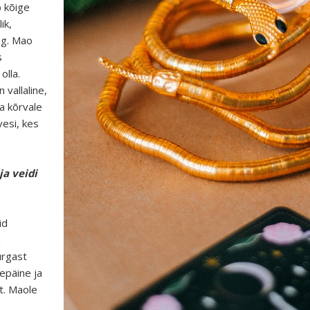
 kõige
ik,
ng. Mao
s
olla.
 vallaline,
da kõrvale
vesi, kes
ja veidi
id
a
urgast
epäine ja
st. Maole