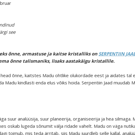
ebruar
sündinud
ärgi see
ks õnne, armastuse ja kaitse kristalliks on
SERPENTIIN JAA
ema õnne talismaniks, lisaks aastakäigu kristallile.
 head õnne, kaitstes Madu ohtlike olukordade eest ja aidates tal 
, mida Madu kindlasti enda elus võiks hoida. Serpentiin Jaad muud
a suur analüüsija, suur planeerija, organiseerija ja hea silmaga
s oskab lugeda sõnumit välja ridade vahelt. Madu on väga nutikas
i toimub, mis teda ärritab, siis Madu juurdleb selle kallal, analüüs