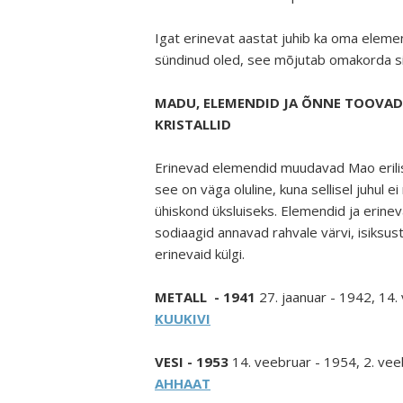
Igat erinevat aastat juhib ka oma element
sündinud oled, see mõjutab omakorda si
MADU, ELEMENDID JA ÕNNE TOOVAD
KRISTALLID
Erinevad elemendid muudavad Mao erili
see on väga oluline, kuna sellisel juhul e
ühiskond üksluiseks. Elemendid ja erine
sodiaagid annavad rahvale värvi, isiksust
erinevaid külgi.
METALL - 1941
27. jaanuar - 1942, 14.
KUUKIVI
VESI - 1953
14. veebruar - 1954, 2. vee
AHHAAT