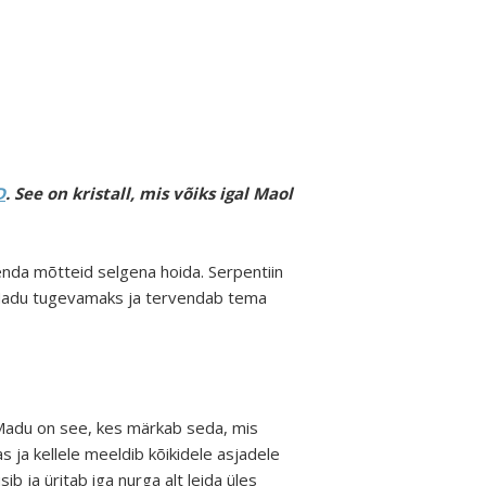
D
. See on kristall, mis võiks igal Maol
enda mõtteid selgena hoida. Serpentiin
ab Madu tugevamaks ja tervendab tema
. Madu on see, kes märkab seda, mis
 ja kellele meeldib kõikidele asjadele
ib ja üritab iga nurga alt leida üles