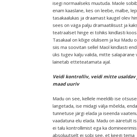
isegi normaalseks muutuda. Maole sobib
enam kaaslane, kes on leebe, malbe, lepl
tasakaalukas ja draamast kaugel olev hi
sees on väga palju dramaatilisust ja kak
teatraalset hinge ei tohiks kindlasti koos 
Tasakaal on kõige olulisem ja kui Madu on
siis ma soovitan sellel Maol kindlasti en
üks tugev kalju valida, mitte salapärane 
lainetab etteteatamata ajal.
Veidi kontrolliv, veidi mitte usaldav 
maad uuriv
Madu on see, kellele meeldib ise otsuse
langetada, ise midagi välja mõelda, end
tunnetuse järgi elada ja iseenda vaaten
vaadatuna elu elada. Madu on ääretult is
ei talu kontrollimist ega ka domineerimi
absoluutselt ei sobi see, et keegi tema