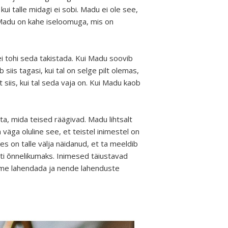
ui talle midagi ei sobi. Madu ei ole see,
. Madu on kahe iseloomuga, mis on
ei tohi seda takistada. Kui Madu soovib
 siis tagasi, kui tal on selge pilt olemas,
siis, kui tal seda vaja on. Kui Madu kaob
ta, mida teised räägivad. Madu lihtsalt
 väga oluline see, et teistel inimestel on
s on talle välja näidanud, et ta meeldib
ti õnnelikumaks. Inimesed täiustavad
eme lahendada ja nende lahenduste