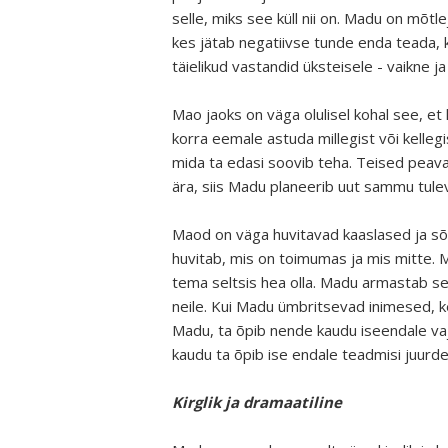
selle, miks see küll nii on. Madu on mõtl
kes jätab negatiivse tunde enda teada, k
täielikud vastandid üksteisele - vaikne ja
Mao jaoks on väga olulisel kohal see, et
korra eemale astuda millegist või kellegis
mida ta edasi soovib teha. Teised peavad
ära, siis Madu planeerib uut sammu tulev
Maod on väga huvitavad kaaslased ja sõbr
huvitab, mis on toimumas ja mis mitte. Ma
tema seltsis hea olla. Madu armastab sed
neile. Kui Madu ümbritsevad inimesed, k
Madu, ta õpib nende kaudu iseendale va
kaudu ta õpib ise endale teadmisi juurde
Kirglik ja dramaatiline