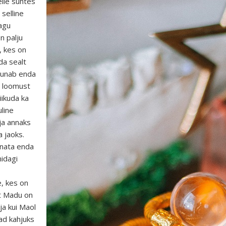
elle suhtes
 selline
nagu
n palju
, kes on
da sealt
suunab enda
e loomust
liikuda ka
line
ja annaks
a jaoks.
nata enda
midagi
e, kes on
et Madu on
ja kui Maol
ad kahjuks