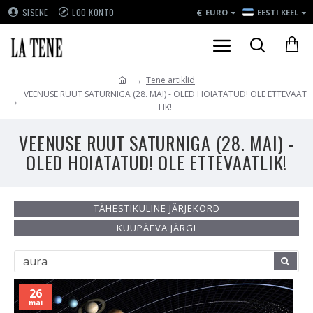
€
SISENE
LOO KONTO
EURO
EESTI KEEL
Tene artiklid
VEENUSE RUUT SATURNIGA (28. MAI) - OLED HOIATATUD! OLE ETTEVAAT
LIK!
VEENUSE RUUT SATURNIGA (28. MAI) -
OLED HOIATATUD! OLE ETTEVAATLIK!
TÄHESTIKULINE JÄRJEKORD
KUUPÄEVA JÄRGI
26
mai