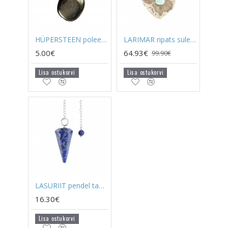
HÜPERSTEEN poleeritud
LARIMAR ripats suletud kinnitusega (hõbe)
5.00€
64.93€
99.90€
Lisa ostukorvi
Lisa ostukorvi
LASURIIT pendel tahutud
16.30€
Lisa ostukorvi