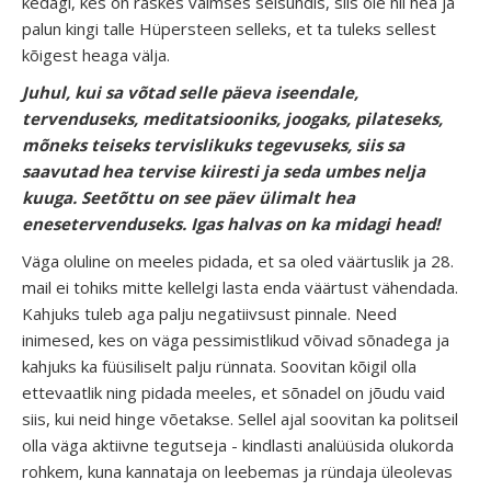
kedagi, kes on raskes vaimses seisundis, siis ole nii hea ja
palun kingi talle Hüpersteen selleks, et ta tuleks sellest
kõigest heaga välja.
Juhul, kui sa võtad selle päeva iseendale,
tervenduseks, meditatsiooniks, joogaks, pilateseks,
mõneks teiseks tervislikuks tegevuseks, siis sa
saavutad hea tervise kiiresti ja seda umbes nelja
kuuga. Seetõttu on see päev ülimalt hea
enesetervenduseks. Igas halvas on ka midagi head!
Väga oluline on meeles pidada, et sa oled väärtuslik ja 28.
mail ei tohiks mitte kellelgi lasta enda väärtust vähendada.
Kahjuks tuleb aga palju negatiivsust pinnale. Need
inimesed, kes on väga pessimistlikud võivad sõnadega ja
kahjuks ka füüsiliselt palju rünnata. Soovitan kõigil olla
ettevaatlik ning pidada meeles, et sõnadel on jõudu vaid
siis, kui neid hinge võetakse. Sellel ajal soovitan ka politseil
olla väga aktiivne tegutseja - kindlasti analüüsida olukorda
rohkem, kuna kannataja on leebemas ja ründaja üleolevas