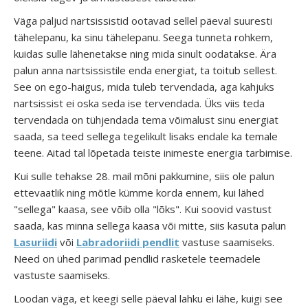
Väga paljud nartsissistid ootavad sellel päeval suuresti
tähelepanu, ka sinu tähelepanu. Seega tunneta rohkem,
kuidas sulle lähenetakse ning mida sinult oodatakse. Ära
palun anna nartsissistile enda energiat, ta toitub sellest.
See on ego-haigus, mida tuleb tervendada, aga kahjuks
nartsissist ei oska seda ise tervendada. Üks viis teda
tervendada on tühjendada tema võimalust sinu energiat
saada, sa teed sellega tegelikult lisaks endale ka temale
teene. Aitad tal lõpetada teiste inimeste energia tarbimise.
Kui sulle tehakse 28. mail mõni pakkumine, siis ole palun
ettevaatlik ning mõtle kümme korda ennem, kui lähed
"sellega" kaasa, see võib olla "lõks". Kui soovid vastust
saada, kas minna sellega kaasa või mitte, siis kasuta palun
Lasuriidi
või
Labradoriidi pendlit
vastuse saamiseks.
Need on ühed parimad pendlid rasketele teemadele
vastuste saamiseks.
Loodan väga, et keegi selle päeval lahku ei lähe, kuigi see