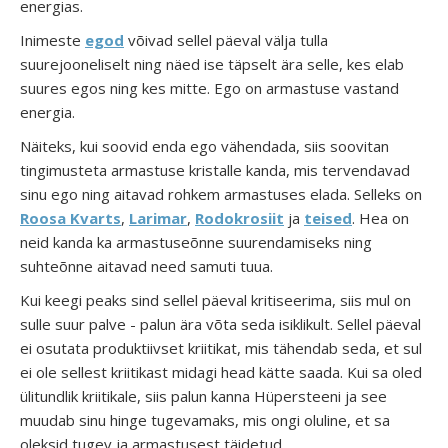
energias.
Inimeste
egod
võivad sellel päeval välja tulla
suurejooneliselt ning näed ise täpselt ära selle, kes elab
suures egos ning kes mitte. Ego on armastuse vastand
energia.
Näiteks, kui soovid enda ego vähendada, siis soovitan
tingimusteta armastuse kristalle kanda, mis tervendavad
sinu ego ning aitavad rohkem armastuses elada. Selleks on
Roosa Kvarts
,
Larimar
,
Rodokrosiit
ja
teised
. Hea on
neid kanda ka armastuseõnne suurendamiseks ning
suhteõnne aitavad need samuti tuua.
Kui keegi peaks sind sellel päeval kritiseerima, siis mul on
sulle suur palve - palun ära võta seda isiklikult. Sellel päeval
ei osutata produktiivset kriitikat, mis tähendab seda, et sul
ei ole sellest kriitikast midagi head kätte saada. Kui sa oled
ülitundlik kriitikale, siis palun kanna Hüpersteeni ja see
muudab sinu hinge tugevamaks, mis ongi oluline, et sa
oleksid tugev ja armastusest täidetud.