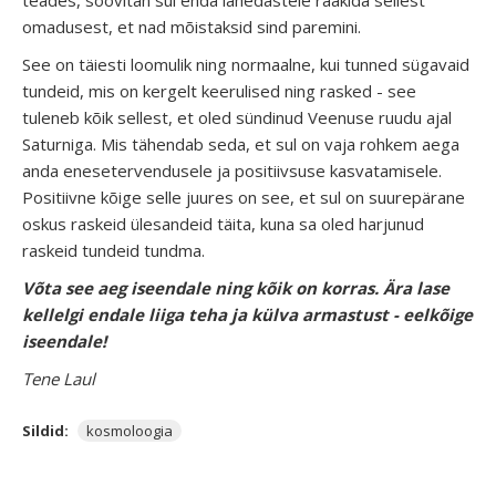
omadusest, et nad mõistaksid sind paremini.
See on täiesti loomulik ning normaalne, kui tunned sügavaid
tundeid, mis on kergelt keerulised ning rasked - see
tuleneb kõik sellest, et oled sündinud Veenuse ruudu ajal
Saturniga. Mis tähendab seda, et sul on vaja rohkem aega
anda enesetervendusele ja positiivsuse kasvatamisele.
Positiivne kõige selle juures on see, et sul on suurepärane
oskus raskeid ülesandeid täita, kuna sa oled harjunud
raskeid tundeid tundma.
Võta see aeg iseendale ning kõik on korras. Ära lase
kellelgi endale liiga teha ja külva armastust - eelkõige
iseendale!
Tene Laul
Sildid:
kosmoloogia