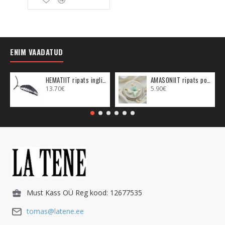
ENIM VAADATUD
HEMATIIT ripats inglitiib (metall)
AMASONIIT ripats poolkuu (metall)
13.70€
5.90€
Must Kass OÜ Reg kood: 12677535
tomas@latene.ee