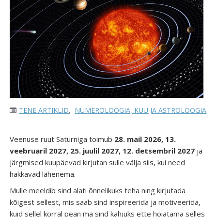
TENE ARTIKLID
,
NUMEROLOOGIA, KUU JA ASTROLOOGIA
,
K
Veenuse ruut Saturniga toimub
28. mail 2026, 13.
veebruaril 2027, 25. juulil 2027, 12. detsembril 2027
ja
järgmised kuupäevad kirjutan sulle välja siis, kui need
hakkavad lähenema.
Mulle meeldib sind alati õnnelikuks teha ning kirjutada
kõigest sellest, mis saab sind inspireerida ja motiveerida,
kuid sellel korral pean ma sind kahjuks ette hoiatama selles