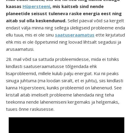
kaasas
Hüpersteeni
, mis kaitseb sind nende
planeetide seisust tuleneva raske energia eest ning
aitab sul olla keskendunud.
Sellel päeval võid sa kergelt
endast välja minna ning sellega üleliigseid probleeme enda
ellu tuua, mis ei ole sinu
saatuseraamatus
ette kirjutatud
ehk mis ei ole õppetunnid ning loovad lihtsalt segadusi ja
arusaamatusi.
28. mail võid sa sattuda probleemidesse, mida ei tohiks
kindlasti saatuseraamatusse tõlgendada ehk
lisaprobleemid, millele kulub palju energiat. Kui nii peaks
sinuga juhtuma (ma loodan siiralt, et ei juhtu), siis kindlasti
kanna Hüpersteeni, kuniks probleemid on lahenenud. See
kristall aitab imeliselt probleeme lahendada ning teha
teekonna nende lahenemiseni kergemaks ja helgemaks,
tuues õnne raskusesse.