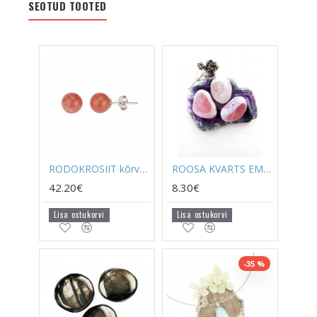
SEOTUD TOOTED
RODOKROSIIT kõrvarõngad täpp (hõbe)
ROOSA KVARTS EMMA SOOVIKIVI
42.20€
8.30€
Lisa ostukorvi
Lisa ostukorvi
-35 %