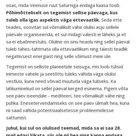
osas, mida Veenuse ruut Saturniga endaga kaasa toob.
Põhimõtteliselt on tegemist sellise päevaga, kus
tuleb olla igas aspektis väga ettevaatlik.
Seda ette
teades, soovitan sul võimalikult vähe olulisi asju sellele
päevale organiseerida, et sul midagi valesti ei läheks ja et
sa ei ebaõnnestuks. Oluline on sinu heaolu ning sellel päeval
tuleb tahes-tahtmata olla ettevaatlikum ning täiesti teadlik
negatiivsest energiast ning selle võimust meie üle.
Tegemist on selliste planeetide seisuga, mis loob tülisid
inimeste vahele ja seetõttu tuleks vältida väga olulisi
vestlusi, kuna need võivad muutuda väga tuliseks. Ka
lahkuminekud on sellel päeval kerged esinema. Pigem võta
see päev iseendale - mediteeri, tee võimalikult vähe ning
puhka. Enesetervendamiseks on see päev ülimalt hea, kuna
nii saad vältida potentsiaalsetesse probleemidesse
sattumist.
Juhul, kui sul on olulised teemad, mida sa ei saa 28.
mail edasi lükata, siis ole nii hea ning kanna endaga