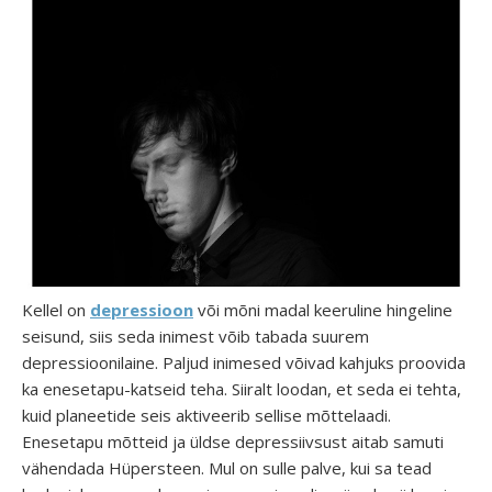
Kellel on
depressioon
või mõni madal keeruline hingeline
seisund, siis seda inimest võib tabada suurem
depressioonilaine. Paljud inimesed võivad kahjuks proovida
ka enesetapu-katseid teha. Siiralt loodan, et seda ei tehta,
kuid planeetide seis aktiveerib sellise mõttelaadi.
Enesetapu mõtteid ja üldse depressiivsust aitab samuti
vähendada Hüpersteen. Mul on sulle palve, kui sa tead