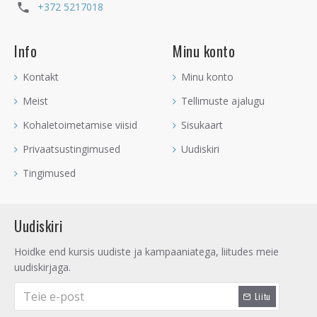
+372 5217018
Info
Minu konto
Kontakt
Minu konto
Meist
Tellimuste ajalugu
Kohaletoimetamise viisid
Sisukaart
Privaatsustingimused
Uudiskiri
Tingimused
Uudiskiri
Hoidke end kursis uudiste ja kampaaniatega, liitudes meie
uudiskirjaga.
Liitu