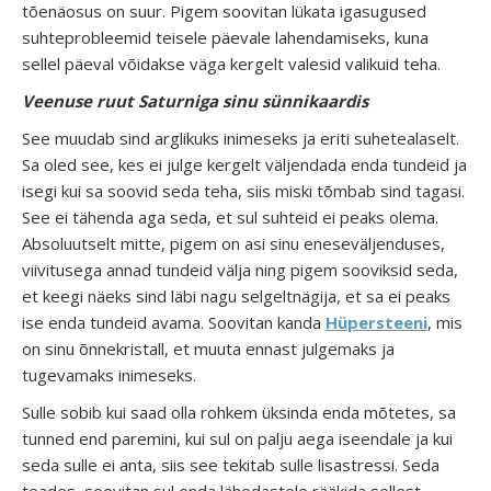
tõenäosus on suur. Pigem soovitan lükata igasugused
suhteprobleemid teisele päevale lahendamiseks, kuna
sellel päeval võidakse väga kergelt valesid valikuid teha.
Veenuse ruut Saturniga sinu sünnikaardis
See muudab sind arglikuks inimeseks ja eriti suhetealaselt.
Sa oled see, kes ei julge kergelt väljendada enda tundeid ja
isegi kui sa soovid seda teha, siis miski tõmbab sind tagasi.
See ei tähenda aga seda, et sul suhteid ei peaks olema.
Absoluutselt mitte, pigem on asi sinu eneseväljenduses,
viivitusega annad tundeid välja ning pigem sooviksid seda,
et keegi näeks sind läbi nagu selgeltnägija, et sa ei peaks
ise enda tundeid avama. Soovitan kanda
Hüpersteeni
, mis
on sinu õnnekristall, et muuta ennast julgemaks ja
tugevamaks inimeseks.
Sulle sobib kui saad olla rohkem üksinda enda mõtetes, sa
tunned end paremini, kui sul on palju aega iseendale ja kui
seda sulle ei anta, siis see tekitab sulle lisastressi. Seda
teades, soovitan sul enda lähedastele rääkida sellest