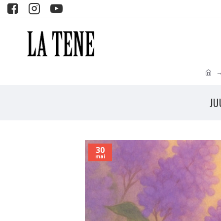
JU
30
mai