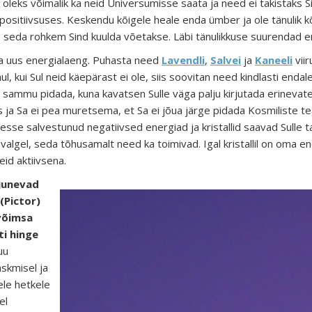
i oleks võimalik ka neid Universumisse saata ja need ei takistaks 
 positiivsuses. Keskendu kõigele heale enda ümber ja ole tänulik kõ
, seda rohkem Sind kuulda võetakse. Läbi tänulikkuse suurendad e
ga uus energialaeng. Puhasta need
Lavendli
,
Salvei
ja
Kaneeli
viir
hul, kui Sul neid käepärast ei ole, siis soovitan need kindlasti end
ga sammu pidada, kuna kavatsen Sulle väga palju kirjutada erineva
as ja Sa ei pea muretsema, et Sa ei jõua järge pidada Kosmiliste
esse salvestunud negatiivsed energiad ja kristallid saavad Sulle 
uvalgel, seda tõhusamalt need ka toimivad. Igal kristallil on oma e
eid aktiivsena.
ujunevad
(Pictor)
võimsa
ti
hinge
uu
askmisel ja
ele hetkele
el