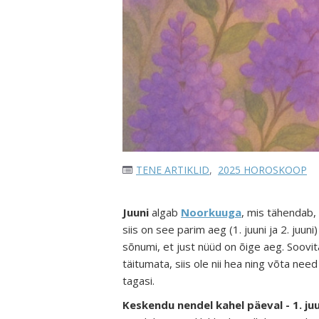
TENE ARTIKLID
,
2025 HOROSKOOP
Juuni
algab
Noorkuuga
, mis tähendab,
siis on see parim aeg (1. juuni ja 2. ju
sõnumi, et just nüüd on õige aeg. Soovit
täitumata, siis ole nii hea ning võta nee
tagasi.
Keskendu nendel kahel päeval - 1. juun