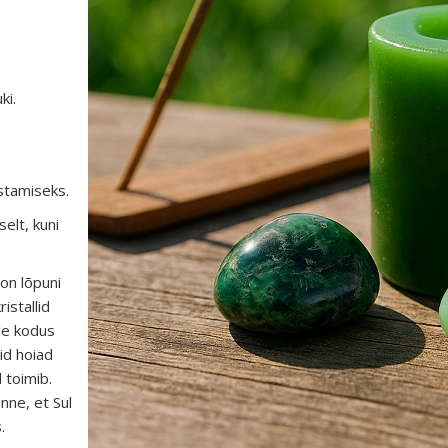
ki.
estamiseks.
elt, kuni
 on lõpuni
istallid
le kodus
id hoiad
 toimib.
nne, et Sul
.