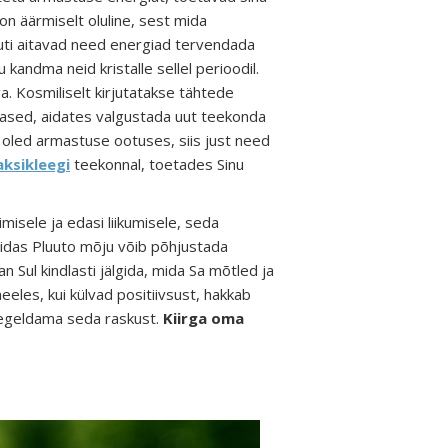
on äärmiselt oluline, sest mida
uti aitavad need energiad
tervendada
u kandma neid
kristalle sellel perioodil.
ga. Kosmiliselt kirjutatakse tähtede
tlased, aidates
valgustada uut teekonda
õi oled armastuse ootuses, siis just need
aksikleegi
teekonnal
, toetades Sinu
misele ja edasi liikumisele
, seda
uidas
Pluuto mõju võib põhjustada
an Sul kindlasti jälgida, mida Sa mõtled ja
eles, kui külvad positiivsust, hakkab
peegeldama seda raskust.
Kiirga oma