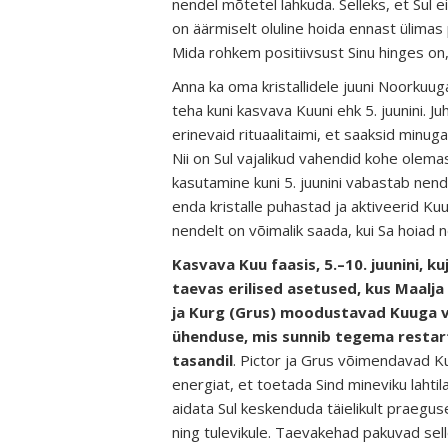
nendel mõtetel lahkuda. Selleks, et Sul e
on äärmiselt oluline hoida ennast ülimas
Mida rohkem positiivsust Sinu hinges on
Anna ka oma kristallidele juuni Noorkuu
teha kuni kasvava Kuuni ehk 5. juunini. Ju
erinevaid rituaalitaimi, et saaksid minu
Nii on Sul vajalikud vahendid kohe olem
kasutamine kuni 5. juunini vabastab nend
enda kristalle puhastad ja aktiveerid Ku
nendelt on võimalik saada, kui Sa hoiad n
Kasvava Kuu faasis, 5.–10. juunini, k
taevas erilised asetused, kus Maalja 
ja Kurg (Grus) moodustavad Kuuga 
ühenduse, mis sunnib tegema restar
tasandil
. Pictor ja Grus võimendavad K
energiat, et toetada Sind mineviku lahtil
aidata Sul keskenduda täielikult praegus
ning tulevikule. Taevakehad pakuvad sell