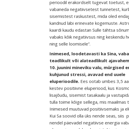
perioodil erakordselt tugevat toetust, e
vabaneda negatiivsetest tunnetest, kur
sisemistest raskustest, mida oled enda
kandnud läbi erinevate kogemuste. Astro
kaardi kaudu edastan Sulle tähtsa sõnum
vabaks kõik negatiivsus ning keskendu h
ning selle loomisele”.
Inimesed, loodetavasti ka Sina, vab
teadlikult või alateadlikult ajavahem
10. juunini mineviku valu, mürgised e
kuhjunud stressi, avavad end uuele
eluperioodile.
Ees ootab umbes 3,5 aa
kestev positiivne eluperiood, kus Kosm
lisajõudu, sisemist tasakaalu ja vastupid
tulla toime kõige sellega, mis maailmas 
Inimesed muutuvad positiivsemaks ja el
Kui Sa soovid olla üks nende seas, siis
nendel päevadel negatiivse energia vab