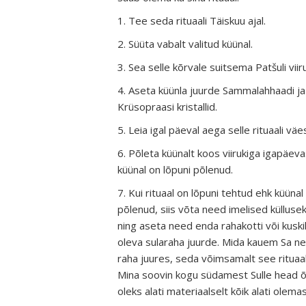
1. Tee seda rituaali Täiskuu ajal.
2. Süüta vabalt valitud küünal.
3. Sea selle kõrvale suitsema Patšuli viiru
4. Aseta küünla juurde Sammalahhaadi ja
Krüsopraasi kristallid.
5. Leia igal päeval aega selle rituaali vä
6. Põleta küünalt koos viirukiga igapäevas
küünal on lõpuni põlenud.
7. Kui rituaal on lõpuni tehtud ehk küünal
põlenud, siis võta need imelised küllusekr
ning aseta need enda rahakotti või kuski
oleva sularaha juurde. Mida kauem Sa ne
raha juures, seda võimsamalt see rituaal
Mina soovin kogu südamest Sulle head õ
oleks alati materiaalselt kõik alati olemas