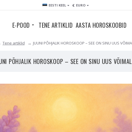
€
EESTI KEEL
EURO
E-POOD
TENE ARTIKLID
AASTA HOROSKOOBID
Tene artiklid
JUUNI PÕHJALIK HOROSKOOP – SEE ON SINU UUS VÕIM
UNI PÕHJALIK HOROSKOOP – SEE ON SINU UUS VÕIMA