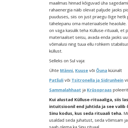
maailmas hinnad kõiguvad üha sagedami
rahaenergia näib olevat paljude jaoks p
puuduses
, siis
on just praegu õige hetk
tähelepanu oma materiaalsele heaolule.
on väga kasulik teha Külluse-rituaali, et
materiaalset seisu, avada enda jaoks uu
võimalusi ning tuua ellu rohkem stabiilsus
küllust.
Selleks on Sul vaja:
Ühte
Männi
,
Kuuse
või
Õuna
küünalt
Patšuli
või
Tsitronella ja Sidrunhein
vi
Sammalahhaat
ja
Krüsopraas
poleeri
Kui alustad Külluse-rituaaliga, siis l
intuitsioonil end juhtida ja see valib
Sinu kodus, kus seda rituaali teha.
M
usaldad seda juhatust, seda võimsam j
saab olema ka Sinu rituaal.