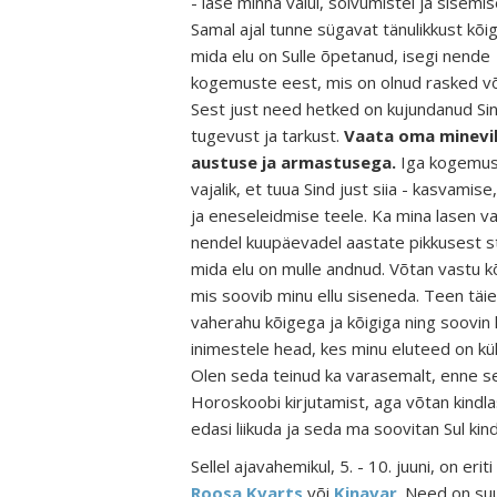
- lase minna valul, solvumistel ja sisemis
Samal ajal tunne sügavat tänulikkust kõi
mida elu on Sulle õpetanud, isegi nende
kogemuste eest, mis on olnud rasked võ
Sest just need hetked on kujundanud Si
tugevust ja tarkust.
Vaata oma minevi
austuse ja armastusega.
Iga kogemus
vajalik, et tuua Sind just siia - kasvamis
ja eneseleidmise teele. Ka mina lasen v
nendel kuupäevadel aastate pikkusest st
mida elu on mulle andnud. Võtan vastu kõ
mis soovib minu ellu siseneda. Teen täie
vaherahu kõigega ja kõigiga ning soovin 
inimestele head, kes minu eluteed on kü
Olen seda teinud ka varasemalt, enne se
Horoskoobi kirjutamist, aga võtan kindlas
edasi liikuda ja seda ma soovitan Sul kind
Sellel ajavahemikul, 5. - 10. juuni, on eri
Roosa Kvarts
või
Kinavar
. Need on su