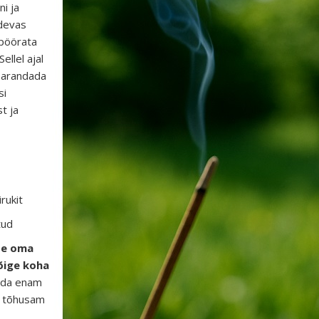
ni
ja
idevas
 pöörata
Sellel ajal
 parandada
si
t ja
irukit
tud
ase oma
 õige koha
ida enam
a tõhusam