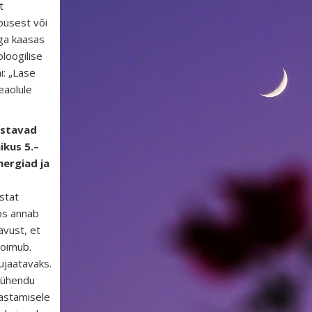
t
busest või
ga kaasas
loogilise
i: „Lase
eaolule
astavad
ikus 5.–
nergiad ja
stat
os annab
avust, et
toimub.
ujaatavaks.
 pühendu
astamisele