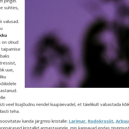
el pingel.
ge suhtes,
i valusad.
nu
kku
 on olnud
e, taipamise
abaks
ressist,
ik uue,
liku
kõikidele
lastanud.
lle
ti veel lisajõudnu nendel kuupäevadel, et täielikult vabastada kõi
lasti teha.
ti soovitatav kanda järgmisi kristalle:
Larimar
,
Rodokrosiit
,
Arbuu
urepärased kristallid armastajatele, mis kannavad endas
tingimus