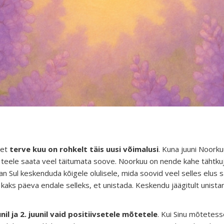
 et
terve kuu on rohkelt täis uusi võimalusi
. Kuna juuni Noork
uni) teele saata veel täitumata soove. Noorkuu on nende kahe tähtk
an Sul keskenduda kõigele olulisele, mida soovid veel selles elus
d kaks päeva endale selleks, et unistada. Keskendu jäägitult unista
il ja 2. juunil vaid positiivsetele mõtetele
. Kui Sinu mõtetesse