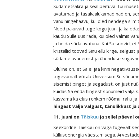
Südametšakra
ja seal peituva
Tüümuset
avatumad ja tasakaalukamad nad on, s
vanu hingehaavu
, kui oled nendega silmi
Need pakuvad
tuge kogu juuni ja ka eda
kaudu Sulle uus rada, kui oled valmis van
ja hoida süda avatuna
. Kui Sa soovid, et
kristallid toovad Sinu ellu
kirge, selgust 
südame avanemist ja ühenduse sügavne
Oluline on, et Sa ei jää kinni negatiivs
tugevamalt võtab
Universum
Su sõnumei
sisemist pinget ja segadust
, on just nü
kuidas Sa enda hingest sõnumeid välja s
kasvama ka elus rohkem rõõmu, rahu ja a
hingest välja valgust, tänulikkust j
11. juuni on
Täiskuu
ja sellel päeval 
Seekordne Täiskuu on väga tugevalt se
külluseenergia väestamisega. Arvestad