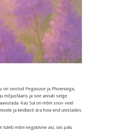
uu on seotud Pegasuse ja Phoenixiga,
uju mõjusfääris ja see annab selge
 saavutada. Kas Sul on mõni soov veel
misele ja kindlasti ära hoia end unistades
 tuleb mõni negatiivne asi, siis palu