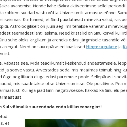
šakra
avanemist. Nende kahe tšakra aktiveerimine sellel perioodil 
eda rohkem suudad vastu võtta
Universumilt
armastuseõnne
. Sam
tsi seismas. Kui tunned, et Sind puudutavad mineviku valud, siis
as
spidi
. Astroloogiliselt on juuni aeg, mil tehakse vaherahu mineviku
adest teemadest lahti laskma. Need kristallid on Sinu kõrval kui lii
 Sinu suhe oleks kirglikum ja areneks edasi järgmisele tasandile v
ja arengut
. Need on suurepärased kaaslased
Hingesugulase
ja
K
mist.
usse, vabasta see. Mida teadlikumalt keskendud
andestamisele, leppi
d ja soove vastu. Arvestades seda, mis maailmas toimub ning k
üd õige aeg liikuda eluga edasi
paremuse poole
. Sellepärast soovit
aadad, mis saadetakse otse Universumisse. Ole positiivne. Pea me
rmastust. Kui aga jääd kinni negatiivsesse, hakkab ka Sinu elu 
a armastust
.
on Sul võimalik suurendada enda külluseenergiat!
otud
es,
et