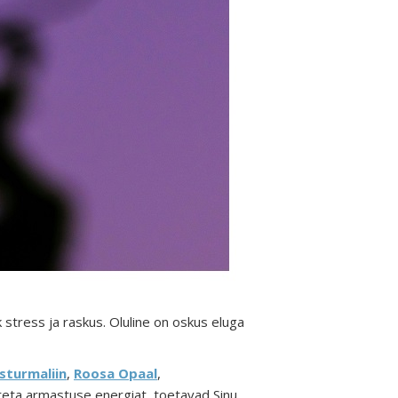
k stress ja raskus. Oluline on oskus eluga
sturmaliin
,
Roosa Opaal
,
teta armastuse energiat
, toetavad Sinu