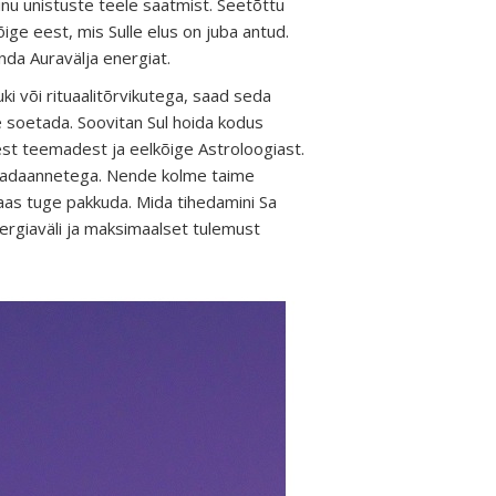
Sinu unistuste teele saatmist. Seetõttu
ige eest, mis Sulle elus on juba antud.
nda Auravälja energiat.
uki või rituaalitõrvikutega, saad seda
ale soetada. Soovitan Sul hoida kodus
test teemadest ja eelkõige Astroloogiast.
 teadaannetega. Nende kolme taime
taas tuge pakkuda. Mida tihedamini Sa
nergiaväli ja maksimaalset tulemust