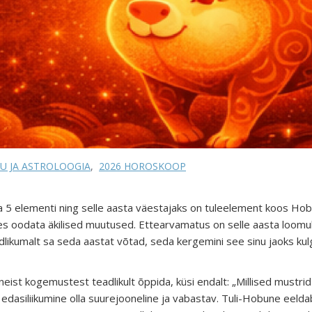
U JA ASTROLOOGIA
,
2026 HOROSKOOP
a 5 elementi ning selle aasta väestajaks on tuleelement koos H
ees oodata äkilised muutused. Ettearvamatus on selle aasta loomulik
ndlikumalt sa seda aastat võtad, seda kergemini see sinu jaoks ku
neist kogemustest teadlikult õppida, küsi endalt: „Millised mustrid
edasiliikumine olla suurejooneline ja vabastav. Tuli-Hobune eelda