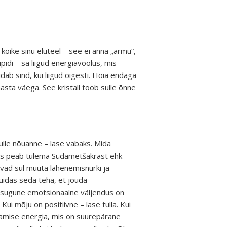
kõike sinu eluteel – see ei anna „armu“,
idi – sa liigud energiavoolus, mis
dab sind, kui liigud õigesti. Hoia endaga
asta väega. See kristall toob sulle õnne
sulle nõuanne – lase vabaks. Mida
as peab tulema Südametšakrast ehk
vad sul muuta lähenemisnurki ja
uidas seda teha, et jõuda
gasugune emotsionaalne väljendus on
 Kui mõju on positiivne – lase tulla. Kui
ndamise energia, mis on suurepärane