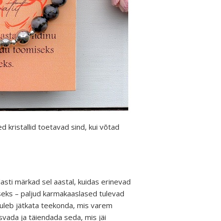
d kristallid toetavad sind, kui võtad
asti märkad sel aastal, kuidas erinevad
seks – paljud karmakaaslased tulevad
tuleb jätkata teekonda, mis varem
vada ja täiendada seda, mis jäi