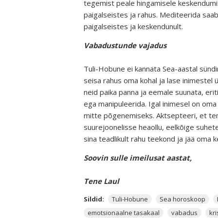
tegemist peale hingamisele keskendumi
paigalseistes ja rahus. Mediteerida saab
paigalseistes ja keskendunult.
Vabadustunde vajadus
Tuli-Hobune ei kannata Sea-aastal sündin
seisa rahus oma kohal ja lase inimestel 
neid paika panna ja eemale suunata, erit
ega manipuleerida. Igal inimesel on oma 
mitte põgenemiseks. Aktsepteeri, et tema
suurejoonelisse heaollu, eelkõige suhete
sina teadlikult rahu teekond ja jää oma
Soovin sulle imeilusat aastat,
Tene Laul
Sildid:
Tuli-Hobune
Sea horoskoop
emotsionaalne tasakaal
vabadus
kri