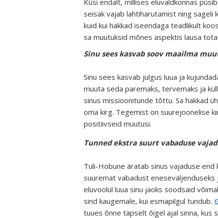
Küsi endalt, millises eluvaldkonnas püsib
seisak vajab lahtiharutamist ning sageli 
kuid kui hakkad iseendaga teadlikult ko
sa muutuksid mõnes aspektis lausa totaa
Sinu sees kasvab soov maailma muu
Sinu sees kasvab julgus luua ja kujunda
muuta seda paremaks, tervemaks ja küllus
sinus missioonitunde tõttu. Sa hakkad ü
oma kirg. Tegemist on suurejoonelise kir
positiivseid muutusi.
Tunned ekstra suurt vabaduse vajad
Tuli-Hobune äratab sinus vajaduse end k
suuremat vabadust eneseväljenduseks ja 
eluvoolul luua sinu jaoks soodsaid võimal
sind kaugemale, kui esmapilgul tundub.
tuues õnne täpselt õigel ajal sinna, kus