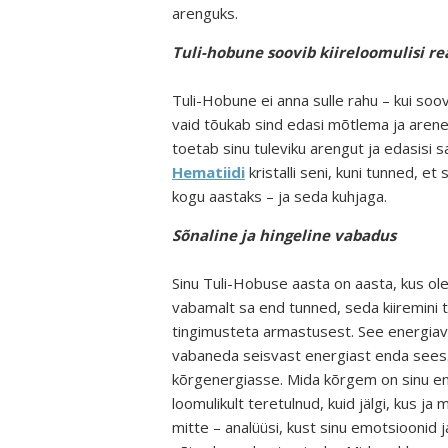
arenguks.
Tuli-hobune soovib kiireloomulisi r
Tuli-Hobune ei anna sulle rahu – kui soov
vaid tõukab sind edasi mõtlema ja arenem
toetab sinu tuleviku arengut ja edasisi s
Hematiidi
kristalli seni, kuni tunned, e
kogu aastaks – ja seda kuhjaga.
Sõnaline ja hingeline vabadus
Sinu Tuli-Hobuse aasta on aasta, kus ole
vabamalt sa end tunned, seda kiiremin
tingimusteta armastusest. See energiav
vabaneda seisvast energiast enda sees. 
kõrgenergiasse. Mida kõrgem on sinu en
loomulikult teretulnud, kuid jälgi, kus ja 
mitte – analüüsi, kust sinu emotsioonid