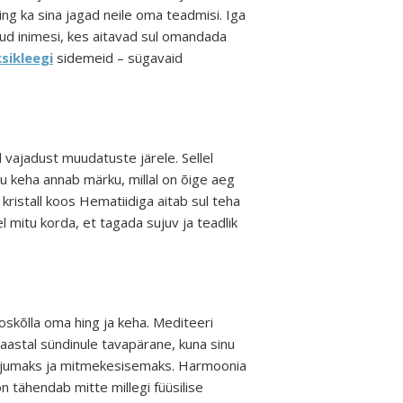
ing ka sina jagad neile oma teadmisi. Iga
ud inimesi, kes aitavad sul omandada
sikleegi
sidemeid – sügavaid
 vajadust muudatuste järele. Sellel
Sinu keha annab märku, millal on õige aeg
ristall koos Hematiidiga aitab sul teha
l mitu korda, et tagada sujuv ja teadlik
ooskõlla oma hing ja keha. Mediteeri
astal sündinule tavapärane, kuna sinu
 kirjumaks ja mitmekesisemaks. Harmoonia
 tähendab mitte millegi füüsilise