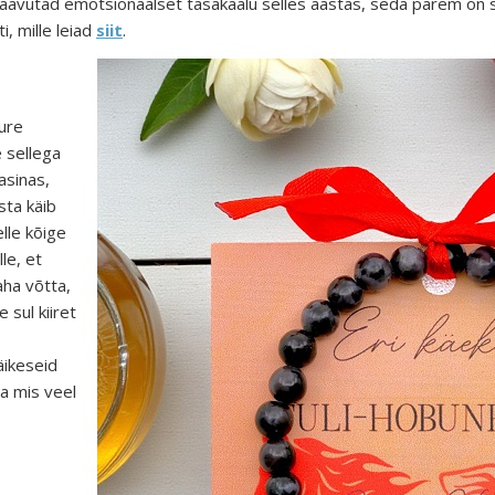
vutad emotsionaalset tasakaalu selles aastas, seda parem on see
, mille leiad
siit
.
ure
e sellega
asinas,
asta käib
lle kõige
le, et
aha võtta,
 sul kiiret
äikeseid
ja mis veel