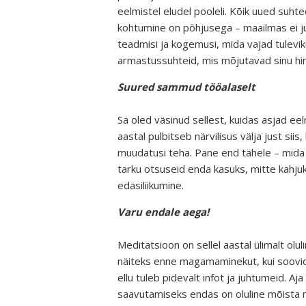
eelmistel eludel pooleli. Kõik uued suht
kohtumine on põhjusega – maailmas ei ju
teadmisi ja kogemusi, mida vajad tulevi
armastussuhteid, mis mõjutavad sinu hing
Suured sammud tööalaselt
Sa oled väsinud sellest, kuidas asjad ee
aastal pulbitseb närvilisus välja just sii
muudatusi teha. Pane end tähele – mida 
tarku otsuseid enda kasuks, mitte kahjuks
edasiliikumine.
Varu endale aega!
Meditatsioon on sellel aastal ülimalt olu
näiteks enne magamaminekut, kui soovid
ellu tuleb pidevalt infot ja juhtumeid.
saavutamiseks endas on oluline mõista me