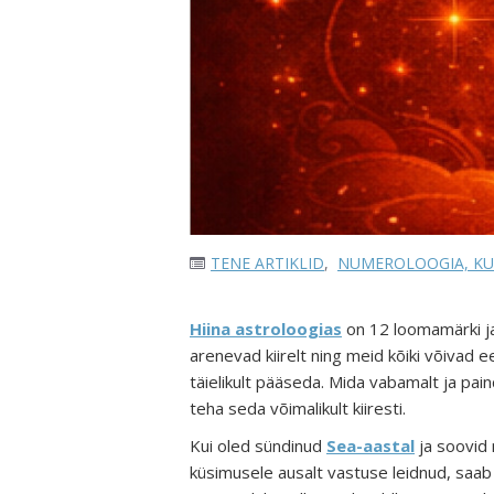
TENE ARTIKLID
,
NUMEROLOOGIA, KU
Hiina astroloogias
on 12 loomamärki j
arenevad kiirelt ning meid kõiki võivad 
täielikult pääseda. Mida vabamalt ja pai
teha seda võimalikult kiiresti.
Kui oled sündinud
Sea-aastal
ja soovid 
küsimusele ausalt vastuse leidnud, saab 