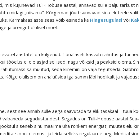
ed, mis kujunevad Tuli-Hobuse aastal, annavad sulle palju tarkust n
htu midagi „niisama“. Kõrgemad jõud suunavad sinu eluteele valit
kuks. Karmakaaslaste seas võib esineda ka
Hingesugulasi
või
Kak
e ja arengut olulisel moel.
lnevatel aastatel on kulgenud. Tööalaselt kasvab rahutus ja tunned
s, kui tööelus ei ole asjad sellised, nagu võiksid ja peaksid olema. 
rahutumaks sa muutud, seda kiiremini on vaja tegutseda. Gabbro k
. Kõige olulisem on analüüsida iga samm läbi hoolikalt ja vajaduse
line, sest see annab sulle aega saavutada täielik tasakaal – tuua k
 vabaneda segadustundest. Segadus on Tuli-Hobuse aastal Sea-a
 Aja jooksul siseneb sinu maailma üha rohkem energiat, muutes elu
ditatsiooni olemust ja leida selleks regulaarne aeg. Meditatsioon