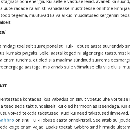
 stagnatsiooni energia. Kui sellele vastuse leiad, avaneb ka suund
ka uute radade rajamist. Vanadesse mustritesse on lihtne kinni jää
ostööd tegema, muutuvad ka vajalikud muudatused kergemini teost
lselt.
ta!
da midagi tõeliselt suurejoonelist. Tuli-Hobuse aasta suurendab s
likumaks paigaks. Sellel aastal koged nii algenergia taastumist ku
ha enam tundma, et oled siia maailma sündinud suurema eesmärgiga
eenergiaga aastaga, mis annab sulle võimaluse ellu viia olulisi mu
ust
ehtestada kohtades, kus vabadus on sinult võetud ühe või teise 
teed seda taktitundeliselt, kui oled harmoonias iseendaga. Kui ag
usi, võivad tekkida takistused. Kuid kui need takistused ilmnevad,
Gabbro
on sinu Tuli-Hobuse aasta õnnekristall. See aitab sul jõu
 seda kõige enam vajad. Lisaks toetab Gabbro sind hirmude ületamis