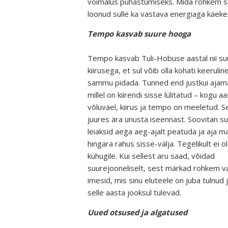
võimalus puhastumiseks. Mida rohkem saa
loonud sulle ka vastava energiaga käeketi
Tempo kasvab suure hooga
Tempo kasvab Tuli-Hobuse aastal nii su
kiirusega, et sul võib olla kohati keerulin
sammu pidada. Tunned end justkui ajam
millel on kiirendi sisse lülitatud – kogu a
võluväel, kiirus ja tempo on meeletud. Se
juures ära unusta iseennast. Soovitan sul
leiaksid aega aeg-ajalt peatuda ja aja m
hingara rahus sisse-välja. Tegelikult ei ole
kuhugile. Kui sellest aru saad, võidad
suurejooneliselt, sest märkad rohkem v
imesid, mis sinu eluteele on juba tulnud 
selle aasta jooksul tulevad.
Uued otsused ja algatused