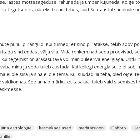
se, lastes mõttesagedusel rahuneda ja ümber kujuneda. Kõige tõ
 ka tegutsedes, näiteks trenni tehes, kuid Sea-aastal sündinule o
ute puhul piiranguid. Kui tunned, et sind piiratakse, tekib soov p
üritada sind endast välja viia. Mida rohkem nad seda proovivad, s
i kui tegemist on ärakasutava või manipuleeriva energiaga. Ühtki in
vaba mina ja seda tuleb austada. Kui kellegi energia sulle ei sobi
 ei ole sina ja sina ei ole tema. Kui suudad nii teha, oled õigel 
 valdkonnas. See annab märku, et tasakaal tuleb vaid sisemisest ra
 keskmesse.
Hiina astroloogia
karmakaaslased
meditatsioon
Gabbro
Hem
stallid