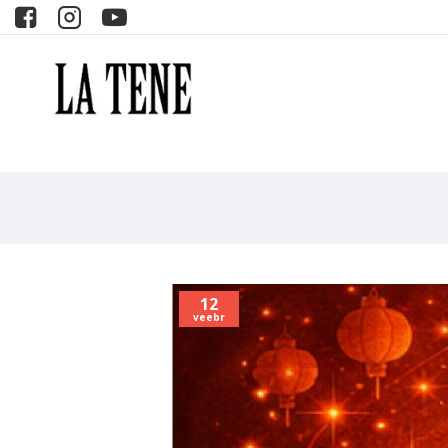
12
veebr