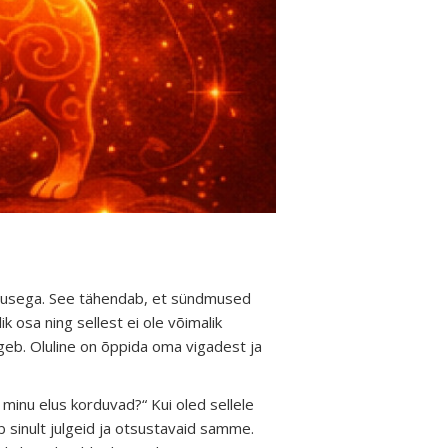
obusega. See tähendab, et sündmused
 osa ning sellest ei ole võimalik
lgeb. Oluline on õppida oma vigadest ja
 minu elus korduvad?“ Kui oled sellele
b sinult julgeid ja otsustavaid samme.