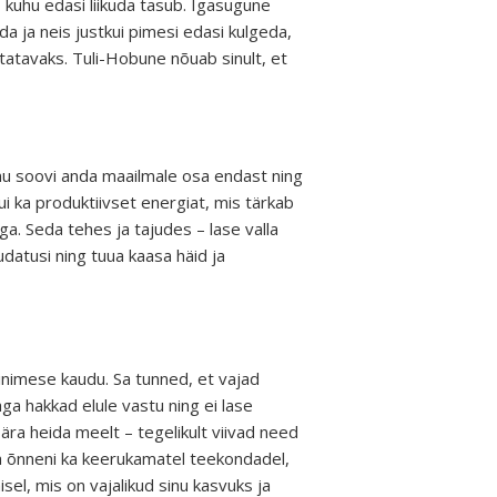
, kuhu edasi liikuda tasub. Igasugune
da ja neis justkui pimesi edasi kulgeda,
atavaks. Tuli-Hobune nõuab sinult, et
inu soovi anda maailmale osa endast ning
i ka produktiivset energiat, mis tärkab
. Seda tehes ja tajudes – lase valla
udatusi ning tuua kaasa häid ja
inimese kaudu. Sa tunned, et vajad
a hakkad elule vastu ning ei lase
 ära heida meelt – tegelikult viivad need
da õnneni ka keerukamatel teekondadel,
el, mis on vajalikud sinu kasvuks ja