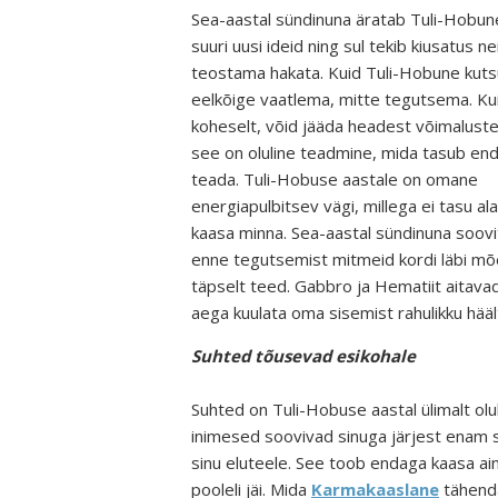
Sea-aastal sündinuna äratab Tuli-Hobun
suuri uusi ideid ning sul tekib kiusatus n
teostama hakata. Kuid Tuli-Hobune kuts
eelkõige
vaatlema, mitte tegutsema
. K
koheselt, võid jääda headest võimaluste
see on oluline teadmine, mida tasub en
teada. Tuli-Hobuse aastale on omane
energiapulbitsev vägi, millega ei tasu ala
kaasa minna. Sea-aastal sündinuna soovi
enne tegutsemist mitmeid kordi läbi mõ
täpselt teed. Gabbro ja Hematiit aitavad 
aega kuulata oma sisemist rahulikku häält
Suhted tõusevad esikohale
Suhted on Tuli-Hobuse aastal ülimalt olu
inimesed soovivad sinuga järjest enam s
sinu eluteele. See toob endaga kaasa ai
pooleli jäi. Mida
Karmakaaslane
tähenda