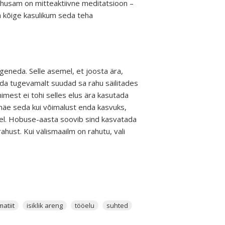
husam on mitteaktiivne meditatsioon –
n kõige kasulikum seda teha
õgeneda. Selle asemel, et joosta ära,
eda tugevamalt suudad sa rahu säilitades
imest ei tohi selles elus ära kasutada
, näe seda kui võimalust enda kasvuks,
teel. Hobuse-aasta soovib sind kasvatada
hust. Kui välismaailm on rahutu, vali
atiit
isiklik areng
tööelu
suhted