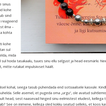
e sinus
eid kohe
ub sind
ui reageerid
st ilma –
da kohta
ti kohe
tan sul
elda, mida
sul hoida tasakaalu, tuues sinu ellu selgust ja head eesmärki. Nee
, mitte rutakat impulsiivset häält.
lisel kohal, seega tasub pühendada end sotsiaalsele kasvule. Kindl
uhelda. Selle asemel, et pugeda oma „urgu“, ole avatud suhtlemi
nult head, sest naasevad hinged sinu eelmistest eludest, kellega 
b? See on inimene, kellega oled kokku seatud selleks, et koos kas