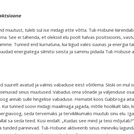
eaktsioone
id muutust, tuleb sul ise midagi ette võtta. Tuli-Hobune kiirendab 
a. See ei tähenda, et oleksid elu poolt halvas positsioonis, vastup
amme. Tunned end kurnatuna, kui liigud vales suunas ja energia täi
t suudad energiatega silmitsi seista ja sammu pidada Tuli-Hobuse a
d suurelt avatud ja valmis vabaduse eest võitlema. Siiski on mul 
i toimuvad sinus muutused. Vabadus oma sõnade ja väljenduse os
oog annab sulle hingelise vabaduse. Hematiit koos Gabbroga aita
Kui tunned soovi midagi maailmaga jagada, mõtle hoolikalt läbi, k
ergiavoog, seda tervemaks ja terviklikumaks muutub sinu elu. I
millal sa seda teed. Küsi endalt: „Kuidas see mind ja teisi mõjutab?“
 ja tunded pärinevad. Tuli-Hobune aktiveerib sinus mineviku lagu