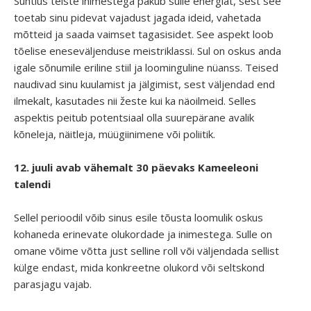
Suhtlus teiste inimestega pakub sulle energiat, sest see
toetab sinu pidevat vajadust jagada ideid, vahetada
mõtteid ja saada vaimset tagasisidet. See aspekt loob
tõelise eneseväljenduse meistriklassi. Sul on oskus anda
igale sõnumile eriline stiil ja loominguline nüanss. Teised
naudivad sinu kuulamist ja jälgimist, sest väljendad end
ilmekalt, kasutades nii žeste kui ka näoilmeid. Selles
aspektis peitub potentsiaal olla suurepärane avalik
kõneleja, näitleja, müügiinimene või poliitik.
12. juuli avab vähemalt 30 päevaks Kameeleoni
talendi
Sellel perioodil võib sinus esile tõusta loomulik oskus
kohaneda erinevate olukordade ja inimestega. Sulle on
omane võime võtta just selline roll või väljendada sellist
külge endast, mida konkreetne olukord või seltskond
parasjagu vajab.