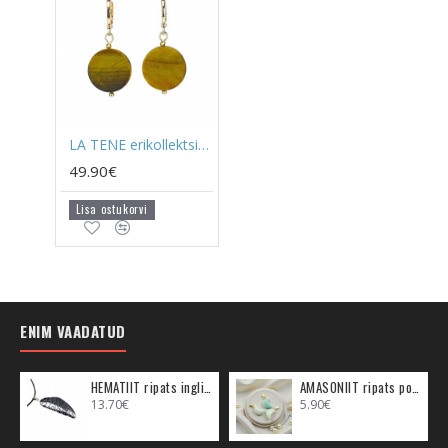
LA TENE erikollektsioon kõrvarõngad "TIIGRISILM"
49.90€
Lisa ostukorvi
ENIM VAADATUD
HEMATIIT ripats inglitiib (metall)
AMASONIIT ripats poolkuu (metall)
13.70€
5.90€