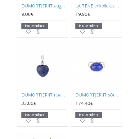
DUMORTJERIIT auguga
LA TENE erikollektsioon ripats "TIIGRISILM"
9.00€
19.90€
Lisa ostukorvi
Lisa ostukorvi
DUMORTJERIIT ripats süda (hõbe)
DUMORTJERIIT sõrmus (hõbe)
33.00€
174.40€
Lisa ostukorvi
Lisa ostukorvi