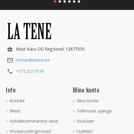
Must Kass OÜ Reg kood: 12677535
tomas@latene.ee
+372 5217018
Info
Minu konto
Kontakt
Minu konto
Meist
Tellimuste ajalugu
Kohaletoimetamise viisid
Sisukaart
Privaatsustingimused
Uudiskiri