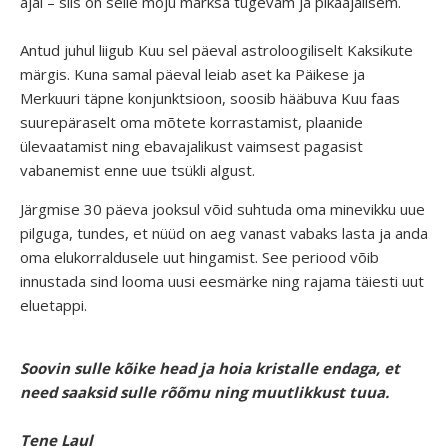
ajal – siis on selle mõju märksa tugevam ja pikaajalisem.
Antud juhul liigub Kuu sel päeval astroloogiliselt Kaksikute
märgis. Kuna samal päeval leiab aset ka Päikese ja
Merkuuri täpne konjunktsioon, soosib hääbuva Kuu faas
suurepäraselt oma mõtete korrastamist, plaanide
ülevaatamist ning ebavajalikust vaimsest pagasist
vabanemist enne uue tsükli algust.
Järgmise 30 päeva jooksul võid suhtuda oma minevikku uue
pilguga, tundes, et nüüd on aeg vanast vabaks lasta ja anda
oma elukorraldusele uut hingamist. See periood võib
innustada sind looma uusi eesmärke ning rajama täiesti uut
eluetappi.
Soovin sulle kõike head ja hoia kristalle endaga, et
need saaksid sulle rõõmu ning muutlikkust tuua.
Tene Laul