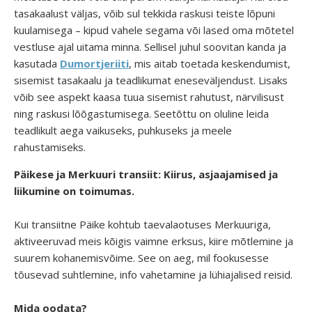
tasakaalust väljas, võib sul tekkida raskusi teiste lõpuni
kuulamisega – kipud vahele segama või lased oma mõtetel
vestluse ajal uitama minna. Sellisel juhul soovitan kanda ja
kasutada
Dumortjeriiti
, mis aitab toetada keskendumist,
sisemist tasakaalu ja teadlikumat eneseväljendust. Lisaks
võib see aspekt kaasa tuua sisemist rahutust, närvilisust
ning raskusi lõõgastumisega. Seetõttu on oluline leida
teadlikult aega vaikuseks, puhkuseks ja meele
rahustamiseks.
Päikese ja Merkuuri transiit: Kiirus, asjaajamised ja
liikumine on toimumas.
Kui transiitne Päike kohtub taevalaotuses Merkuuriga,
aktiveeruvad meis kõigis vaimne erksus, kiire mõtlemine ja
suurem kohanemisvõime. See on aeg, mil fookusesse
tõusevad suhtlemine, info vahetamine ja lühiajalised reisid.
Mida oodata?