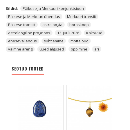
Sildid:
Päikese ja Merkuuri konjunktsioon
Päikese ja Merkuuri ühendus
Merkuuri transiit
Päikese transiit
astroloogia
horoskoop
astroloogiline prognoos
12. juuli 2026
Kaksikud
eneseväljendus
suhtlemine
mõttejõud
vaimne areng
uued algused
õppimine
äri
SEOTUD TOOTED