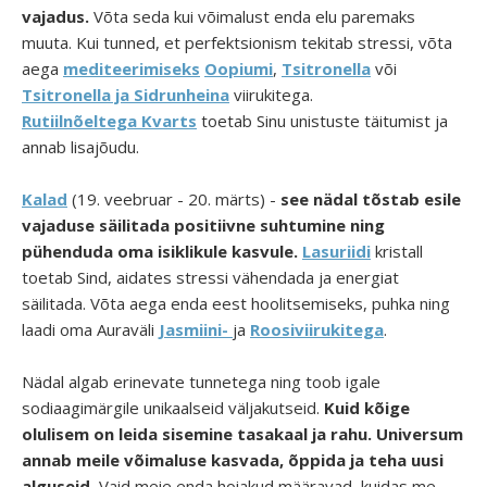
vajadus.
Võta seda kui võimalust enda elu paremaks
muuta. Kui tunned, et perfektsionism tekitab stressi, võta
aega
mediteerimiseks
Oopiumi
,
Tsitronella
või
Tsitronella ja Sidrunheina
viirukitega.
Rutiilnõeltega Kvarts
toetab Sinu unistuste täitumist ja
annab lisajõudu.
Kalad
(19. veebruar - 20. märts) -
see nädal tõstab esile
vajaduse säilitada positiivne suhtumine ning
pühenduda oma isiklikule kasvule.
Lasuriidi
kristall
toetab Sind, aidates stressi vähendada ja energiat
säilitada. Võta aega enda eest hoolitsemiseks, puhka ning
laadi oma Auraväli
Jasmiini-
ja
Roosiviirukitega
.
Nädal algab erinevate tunnetega ning toob igale
sodiaagimärgile unikaalseid väljakutseid.
Kuid kõige
olulisem on leida sisemine tasakaal ja rahu. Universum
annab meile võimaluse kasvada, õppida ja teha uusi
alguseid.
Vaid meie enda hoiakud määravad, kuidas me