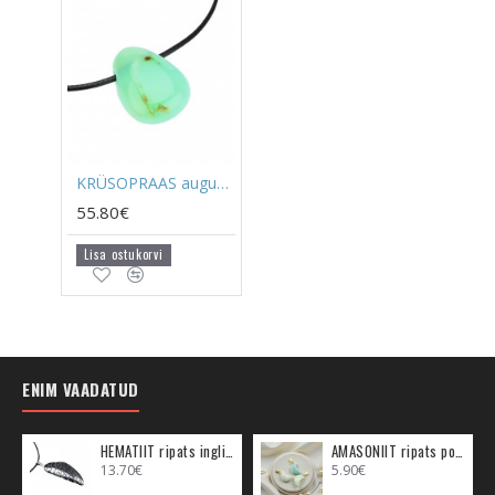
KRÜSOPRAAS auguga paelaga (hõbe)
55.80€
Lisa ostukorvi
ENIM VAADATUD
HEMATIIT ripats inglitiib (metall)
AMASONIIT ripats poolkuu (metall)
13.70€
5.90€