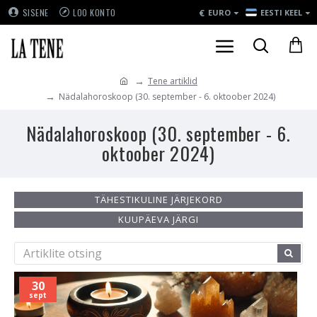
€
SISENE
LOO KONTO
EURO
EESTI KEEL
Tene artiklid
Nädalahoroskoop (30. september - 6. oktoober 2024)
Nädalahoroskoop (30. september - 6.
oktoober 2024)
TÄHESTIKULINE JÄRJEKORD
KUUPÄEVA JÄRGI
30
sept