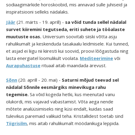
sodiaagimärkide horoskoobid, mis annavad sulle juhiseid ja
inspiratsiooni selleks nädalaks.
Jäär
(21. märts - 19. aprill) -
sa võid tunda sellel nädalal
survet kiiremini tegutseda, eriti suhete ja tööalaste
muutuste osas.
Universum soovitab siiski võtta asju
rahulikumalt ja keskenduda tasakaalu leidmisele. Kui tunned,
et asjad ei liigu nii kiiresti kui soovid, proovi lõõgastuda ning
lasta energiatel loomulikult voolata.
Mediteerimine
või
Aurapuhastuse
rituaal aitab maandada ärevust.
Sõnn
(20. aprill - 20. mai) -
Saturni mõjud teevad sel
nädalal Sõnnile eesmärgiks minevikuga rahu
tegemise.
Sa võid kogeda hetki, kus meenutad vanu
olukordi, mis vajavad vabastamist. Võta aega nende
mõtete analüüsimiseks ning küsi endalt, kuidas saad
tulevikus paremaid valikuid teha. Kristallidest toetab sind
Tiigrisilm
, mis aitab rahulikumalt möödanikuga leppida.