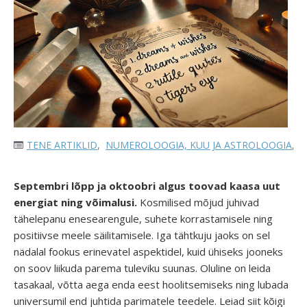
TENE ARTIKLID
,
NUMEROLOOGIA, KUU JA ASTROLOOGIA
,
E
Septembri lõpp ja oktoobri algus toovad kaasa uut
energiat ning võimalusi.
Kosmilised mõjud juhivad
tähelepanu enesearengule, suhete korrastamisele ning
positiivse meele säilitamisele. Iga tähtkuju jaoks on sel
nädalal fookus erinevatel aspektidel, kuid ühiseks jooneks
on soov liikuda parema tuleviku suunas. Oluline on leida
tasakaal, võtta aega enda eest hoolitsemiseks ning lubada
universumil end juhtida parimatele teedele. Leiad siit kõigi