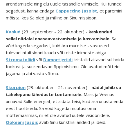
arendamisele ning elu uuele tasandile viimisele. Kui tunned
segadust, kanna endaga
Cappuccino Jaspist
, et paremini
mõista, kes Sa oled ja milline on Sinu missioon.
Kaalud
(23. september - 22. oktoober) -
keskendud
sellel nädalal eneseavastamisele ja kasvamisele.
Sa
võid kogeda segadust, kuid ära muretse - vastused
tulevad intuitsiooni kaudu või teiste inimeste abiga.
Stromatoliidi
või
Dumortjeriidi
kristallid aitavad sul hoida
fookust ja suurendavad õppimishimu. Ole avatud mõtteid
jagama ja abi vastu võtma.
Skorpion
(23. oktoober - 21. november) -
nädal juhib su
tähelepanu lähedaste toetamisele.
Mars ja Veenus
annavad Sulle energiat, et aidata teisi, kuid ära unusta enda
eest hoolitseda. Sa võid kogeda muutusi oma
mõttemaailmas, nii et ole avatud uutele visioonidele.
Ookeani Jaspis
avab Sinu kunstilisi andeid ja ideid.