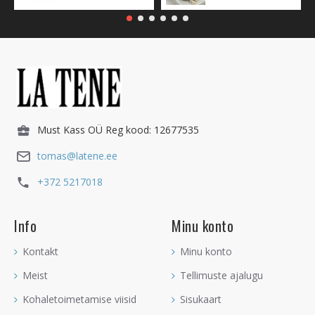
Must Kass OÜ Reg kood: 12677535
tomas@latene.ee
+372 5217018
Info
Minu konto
Kontakt
Minu konto
Meist
Tellimuste ajalugu
Kohaletoimetamise viisid
Sisukaart