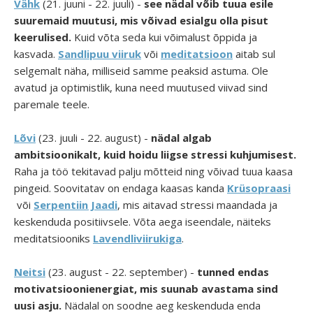
Vähk
(21. juuni - 22. juuli) -
see nädal võib tuua esile
suuremaid muutusi, mis võivad esialgu olla pisut
keerulised.
Kuid võta seda kui võimalust õppida ja
kasvada.
Sandlipuu viiruk
või
meditatsioon
aitab sul
selgemalt näha, milliseid samme peaksid astuma. Ole
avatud ja optimistlik, kuna need muutused viivad sind
paremale teele.
Lõvi
(23. juuli - 22. august) -
nädal algab
ambitsioonikalt, kuid hoidu liigse stressi kuhjumisest.
Raha ja töö tekitavad palju mõtteid ning võivad tuua kaasa
pingeid. Soovitatav on endaga kaasas kanda
Krüsopraasi
või
Serpentiin Jaadi
, mis aitavad stressi maandada ja
keskenduda positiivsele. Võta aega iseendale, näiteks
meditatsiooniks
Lavendliviirukiga
.
Neitsi
(23. august - 22. september) -
tunned endas
motivatsioonienergiat, mis suunab avastama sind
uusi asju.
Nädalal on soodne aeg keskenduda enda