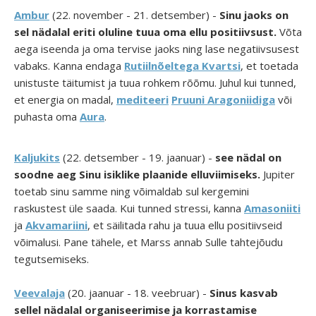
Ambur
(22. november - 21. detsember) -
Sinu jaoks on
sel nädalal eriti oluline tuua oma ellu positiivsust.
Võta
aega iseenda ja oma tervise jaoks ning lase negatiivsusest
vabaks. Kanna endaga
Rutiilnõeltega Kvartsi
, et toetada
unistuste täitumist ja tuua rohkem rõõmu. Juhul kui tunned,
et energia on madal,
mediteeri
Pruuni Aragoniidiga
või
puhasta oma
Aura
.
Kaljukits
(22. detsember - 19. jaanuar) -
see nädal on
soodne aeg Sinu isiklike plaanide elluviimiseks.
Jupiter
toetab sinu samme ning võimaldab sul kergemini
raskustest üle saada. Kui tunned stressi, kanna
Amasoniiti
ja
Akvamariini
, et säilitada rahu ja tuua ellu positiivseid
võimalusi. Pane tähele, et Marss annab Sulle tahtejõudu
tegutsemiseks.
Veevalaja
(20. jaanuar - 18. veebruar) -
Sinus kasvab
sellel nädalal organiseerimise ja korrastamise