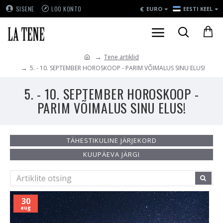
€
SISENE
LOO KONTO
EURO
EESTI KEEL
Tene artiklid
5. - 10. SEPTEMBER HOROSKOOP - PARIM VÕIMALUS SINU ELUS!
5. - 10. SEPTEMBER HOROSKOOP -
PARIM VÕIMALUS SINU ELUS!
TÄHESTIKULINE JÄRJEKORD
KUUPÄEVA JÄRGI
30
aug