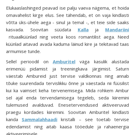
Elukaaslashinged peavad ise palju vaeva nägema, et hoida
omavahelist kirge elus. See tähendab, et on vaja kindlasti
võtta üks-ühele aega - sinul ja temal -, et teie side saaks
kasvada. Soovitan süüdata
Kalla
ja
Mandariini
rituaalküünlad ning veeta koos romantilist aega. Need
küünlad aitavad avada kaduma läinud kire ja tekitavad taas
armumise tunde.
Sellel perioodil on
Amburitel
väga kasulik alustada
erimenüü pidamist ja treeningkava järgimist. Saturn
väestab Ambureid just tervise valdkonnas ning annab
tõuke suurendada tervislikku õnne ja väestada nii füüsilist
kui ka vaimset keha tervenemisega. Mida rohkem Ambur
sel ajal enda tervendamisega tegeleb, seda kiiremini
tulemused avalduvad. Enesetervendused aktiveeruvad
praegu kordades kiiremini. Soovitan Amburitel kindlasti
kanda
Sammalahhaadi
kristalli – see toetab tervise
edendamist ning aitab kaasa tööedule ja rahaenergia
aktiveerimisele.