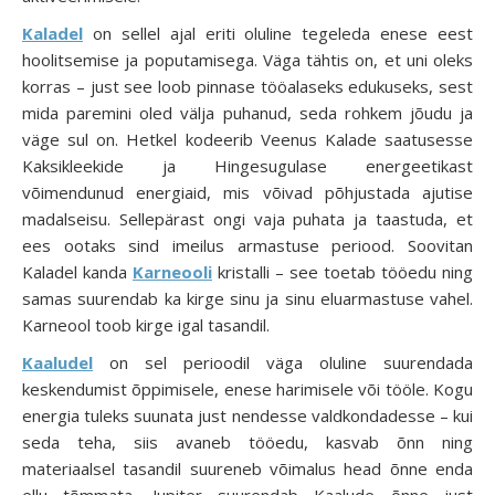
Kaladel
on sellel ajal eriti oluline tegeleda enese eest
hoolitsemise ja poputamisega. Väga tähtis on, et uni oleks
korras – just see loob pinnase tööalaseks edukuseks, sest
mida paremini oled välja puhanud, seda rohkem jõudu ja
väge sul on. Hetkel kodeerib Veenus Kalade saatusesse
Kaksikleekide ja Hingesugulase energeetikast
võimendunud energiaid, mis võivad põhjustada ajutise
madalseisu. Sellepärast ongi vaja puhata ja taastuda, et
ees ootaks sind imeilus armastuse periood. Soovitan
Kaladel kanda
Karneooli
kristalli – see toetab tööedu ning
samas suurendab ka kirge sinu ja sinu eluarmastuse vahel.
Karneool toob kirge igal tasandil.
Kaaludel
on sel perioodil väga oluline suurendada
keskendumist õppimisele, enese harimisele või tööle. Kogu
energia tuleks suunata just nendesse valdkondadesse – kui
seda teha, siis avaneb tööedu, kasvab õnn ning
materiaalsel tasandil suureneb võimalus head õnne enda
ellu tõmmata. Jupiter suurendab Kaalude õnne just