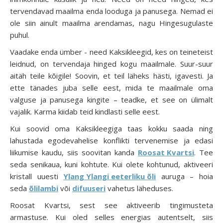
tervendavad maailma enda looduga ja panusega. Nemad ei
ole siin ainult maailma arendamas, nagu Hingesugulaste
puhul.
Vaadake enda ümber - need Kaksikleegid, kes on teineteist
leidnud, on tervendaja hinged kogu maailmale. Suur-suur
aitäh teile kõigile! Soovin, et teil läheks hästi, igavesti. Ja
ette tänades juba selle eest, mida te maailmale oma
valguse ja panusega kingite – teadke, et see on ülimalt
vajalik. Karma kiidab teid kindlasti selle eest.
Kui soovid oma Kaksikleegiga taas kokku saada ning
lahustada egodevahelise konflikti tervenemise ja edasi
liikumise kaudu, siis soovitan kanda
Roosat Kvartsi
. Tee
seda senikaua, kuni kohtute. Kui olete kohtunud, aktiveeri
kristall uuesti
Ylang Ylangi eeterliku õli
auruga – hoia
seda
õlilambi
või
difuuseri
vahetus läheduses.
Roosat Kvartsi, sest see aktiveerib tingimusteta
armastuse. Kui oled selles energias autentselt, siis