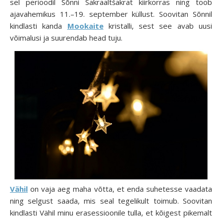
sel perioodil Sõnni Sakraaltšakrat kiirkorras ning toob
ajavahemikus 11.–19. september küllust. Soovitan Sõnnil
kindlasti kanda
Mookaite
kristalli, sest see avab uusi
võimalusi ja suurendab head tuju.
Vähil
on vaja aeg maha võtta, et enda suhetesse vaadata
ning selgust saada, mis seal tegelikult toimub. Soovitan
kindlasti Vähil minu erasessioonile tulla, et kõigest pikemalt