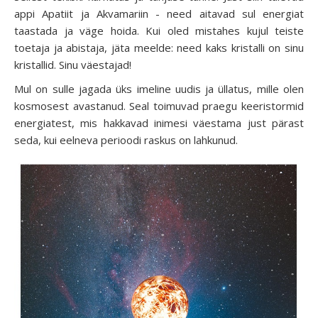
appi Apatiit ja Akvamariin - need aitavad sul energiat
taastada ja väge hoida. Kui oled mistahes kujul teiste
toetaja ja abistaja, jäta meelde: need kaks kristalli on sinu
kristallid. Sinu väestajad!
Mul on sulle jagada üks imeline uudis ja üllatus, mille olen
kosmosest avastanud. Seal toimuvad praegu keeristormid
energiatest, mis hakkavad inimesi väestama just pärast
seda, kui eelneva perioodi raskus on lahkunud.