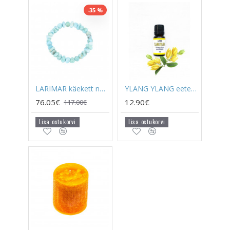
-35 %
LARIMAR käekett nugget väike
YLANG YLANG eeterlik õli
76.05€
12.90€
117.00€
Lisa ostukorvi
Lisa ostukorvi