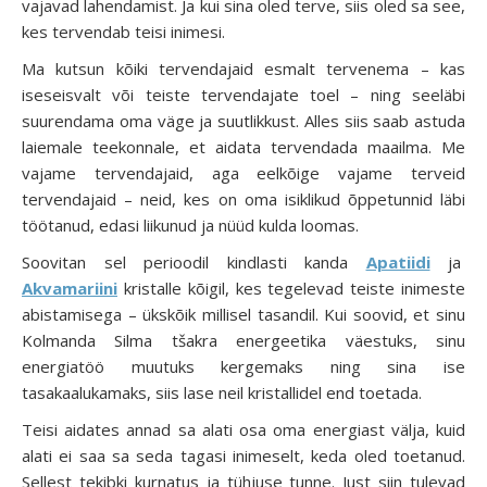
vajavad lahendamist. Ja kui sina oled terve, siis oled sa see,
kes tervendab teisi inimesi.
Ma kutsun kõiki tervendajaid esmalt tervenema – kas
iseseisvalt või teiste tervendajate toel – ning seeläbi
suurendama oma väge ja suutlikkust. Alles siis saab astuda
laiemale teekonnale, et aidata tervendada maailma. Me
vajame tervendajaid, aga eelkõige vajame terveid
tervendajaid – neid, kes on oma isiklikud õppetunnid läbi
töötanud, edasi liikunud ja nüüd kulda loomas.
Soovitan sel perioodil kindlasti kanda
Apatiidi
ja
Akvamariini
kristalle kõigil, kes tegelevad teiste inimeste
abistamisega – ükskõik millisel tasandil. Kui soovid, et sinu
Kolmanda Silma tšakra energeetika väestuks, sinu
energiatöö muutuks kergemaks ning sina ise
tasakaalukamaks, siis lase neil kristallidel end toetada.
Teisi aidates annad sa alati osa oma energiast välja, kuid
alati ei saa sa seda tagasi inimeselt, keda oled toetanud.
Sellest tekibki kurnatus ja tühjuse tunne. Just siin tulevad