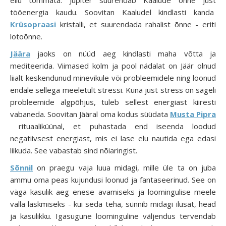
tööenergia kaudu. Soovitan Kaaludel kindlasti kanda
Krüsopraasi
kristalli, et suurendada rahalist õnne - eriti
lotoõnne.
Jäära
jaoks on nüüd aeg kindlasti maha võtta ja
mediteerida. Viimased kolm ja pool nädalat on Jäär olnud
liialt keskendunud minevikule või probleemidele ning loonud
endale sellega meeletult stressi. Kuna just stress on sageli
probleemide algpõhjus, tuleb sellest energiast kiiresti
vabaneda. Soovitan Jääral oma kodus süüdata
Musta Pipra
rituaaliküünal, et puhastada end iseenda loodud
negatiivsest energiast, mis ei lase elu nautida ega edasi
liikuda. See vabastab sind nõiaringist.
Sõnnil
on praegu vaja luua midagi, mille üle ta on juba
ammu oma peas kujundusi loonud ja fantaseerinud. See on
väga kasulik aeg enese avamiseks ja loomingulise meele
valla laskmiseks - kui seda teha, sünnib midagi ilusat, head
ja kasulikku. Igasugune loominguline väljendus tervendab