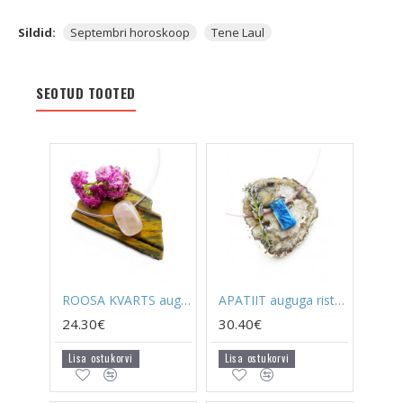
Sildid:
Septembri horoskoop
Tene Laul
SEOTUD TOOTED
ROOSA KVARTS auguga kandiline
APATIIT auguga ristkülik
24.30€
30.40€
Lisa ostukorvi
Lisa ostukorvi