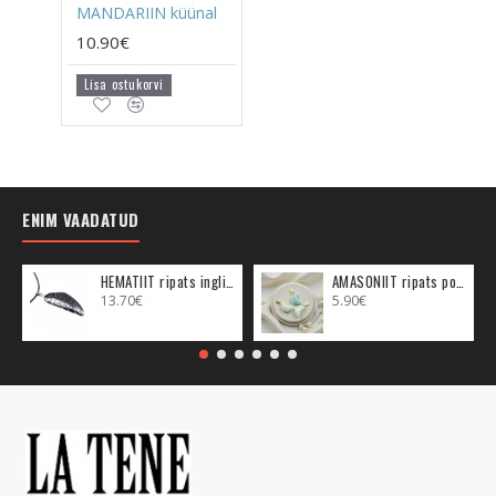
MANDARIIN küünal
10.90€
Lisa ostukorvi
ENIM VAADATUD
HEMATIIT ripats inglitiib (metall)
AMASONIIT ripats poolkuu (metall)
13.70€
5.90€