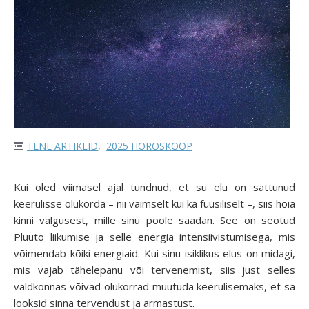
TENE ARTIKLID
,
2025 HOROSKOOP
Kui oled viimasel ajal tundnud, et su elu on sattunud
keerulisse olukorda – nii vaimselt kui ka füüsiliselt –, siis hoia
kinni valgusest, mille sinu poole saadan. See on seotud
Pluuto liikumise ja selle energia intensiivistumisega, mis
võimendab kõiki energiaid. Kui sinu isiklikus elus on midagi,
mis vajab tähelepanu või tervenemist, siis just selles
valdkonnas võivad olukorrad muutuda keerulisemaks, et sa
looksid sinna tervendust ja armastust.