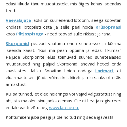
edasi liikuda tänu muudatustele, mis õiges kohas iseendas
teed.
Veevalajate
jaoks on suurenenud lotoõnn, seega soovitan
kindlasti lotopileti osta ja selle peal hoida
Krüsopraasi
koos
Piltjaspisega
- need toovad sulle rikkust ja raha.
Skorpionid
peavad vaatama enda suhetesse ja küsima
iseenda käest: "Kus ma pean õppima ja edasi liikuma?"
Paljude Skorpionite elus toimuvad suured suhetealased
muudatused ning paljud Skorpionid lähevad hetkel enda
kaaslastest lahku. Soovitan hoida endaga
Larimari
, et
eluarmastuseni jõuda võimalikult kiirelt ja elu saaks olla täis
armastust.
Kui sa tunned, et oled nõiaringis või vajad valgustatust ning
abi, siis ma olen sinu jaoks olemas. Ole nii hea ja registreeri
endale vastuvõtu aeg
www.latene.eu.
Kohtumiseni juba peagi ja ole hoitud ning seda igavesti!