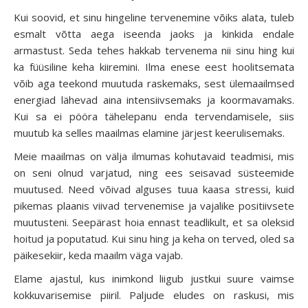
Kui soovid, et sinu hingeline tervenemine võiks alata, tuleb
esmalt võtta aega iseenda jaoks ja kinkida endale
armastust. Seda tehes hakkab tervenema nii sinu hing kui
ka füüsiline keha kiiremini. Ilma enese eest hoolitsemata
võib aga teekond muutuda raskemaks, sest ülemaailmsed
energiad lähevad aina intensiivsemaks ja koormavamaks.
Kui sa ei pööra tähelepanu enda tervendamisele, siis
muutub ka selles maailmas elamine järjest keerulisemaks.
Meie maailmas on välja ilmumas kohutavaid teadmisi, mis
on seni olnud varjatud, ning ees seisavad süsteemide
muutused. Need võivad alguses tuua kaasa stressi, kuid
pikemas plaanis viivad tervenemise ja vajalike positiivsete
muutusteni. Seepärast hoia ennast teadlikult, et sa oleksid
hoitud ja poputatud. Kui sinu hing ja keha on terved, oled sa
päikesekiir, keda maailm väga vajab.
Elame ajastul, kus inimkond liigub justkui suure vaimse
kokkuvarisemise piiril. Paljude eludes on raskusi, mis