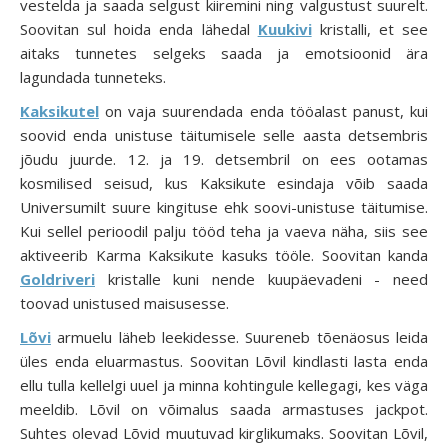
vestelda ja saada selgust kiiremini ning valgustust suurelt.
Soovitan sul hoida enda lähedal
Kuukivi
kristalli, et see
aitaks tunnetes selgeks saada ja emotsioonid ära
lagundada tunneteks.
Kaksikutel
on vaja suurendada enda tööalast panust, kui
soovid enda unistuse täitumisele selle aasta detsembris
jõudu juurde. 12. ja 19. detsembril on ees ootamas
kosmilised seisud, kus Kaksikute esindaja võib saada
Universumilt suure kingituse ehk soovi-unistuse täitumise.
Kui sellel perioodil palju tööd teha ja vaeva näha, siis see
aktiveerib Karma Kaksikute kasuks tööle. Soovitan kanda
Goldriveri
kristalle kuni nende kuupäevadeni - need
toovad unistused maisusesse.
Lõvi
armuelu läheb leekidesse. Suureneb tõenäosus leida
üles enda eluarmastus. Soovitan Lõvil kindlasti lasta enda
ellu tulla kellelgi uuel ja minna kohtingule kellegagi, kes väga
meeldib. Lõvil on võimalus saada armastuses jackpot.
Suhtes olevad Lõvid muutuvad kirglikumaks. Soovitan Lõvil,