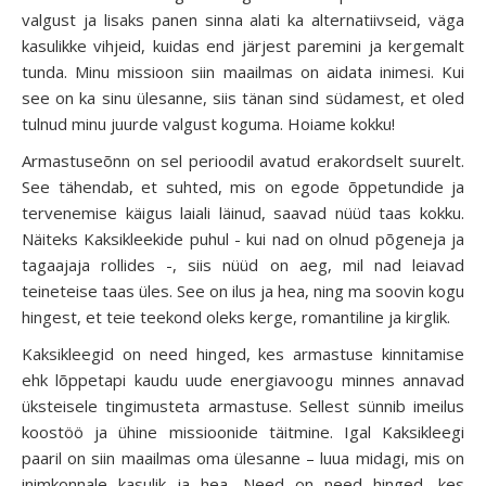
valgust ja lisaks panen sinna alati ka alternatiivseid, väga
kasulikke vihjeid, kuidas end järjest paremini ja kergemalt
tunda. Minu missioon siin maailmas on aidata inimesi. Kui
see on ka sinu ülesanne, siis tänan sind südamest, et oled
tulnud minu juurde valgust koguma. Hoiame kokku!
Armastuseõnn on sel perioodil avatud erakordselt suurelt.
See tähendab, et suhted, mis on egode õppetundide ja
tervenemise käigus laiali läinud, saavad nüüd taas kokku.
Näiteks Kaksikleekide puhul - kui nad on olnud põgeneja ja
tagaajaja rollides -, siis nüüd on aeg, mil nad leiavad
teineteise taas üles. See on ilus ja hea, ning ma soovin kogu
hingest, et teie teekond oleks kerge, romantiline ja kirglik.
Kaksikleegid on need hinged, kes armastuse kinnitamise
ehk lõppetapi kaudu uude energiavoogu minnes annavad
üksteisele tingimusteta armastuse. Sellest sünnib imeilus
koostöö ja ühine missioonide täitmine. Igal Kaksikleegi
paaril on siin maailmas oma ülesanne – luua midagi, mis on
inimkonnale kasulik ja hea. Need on need hinged, kes