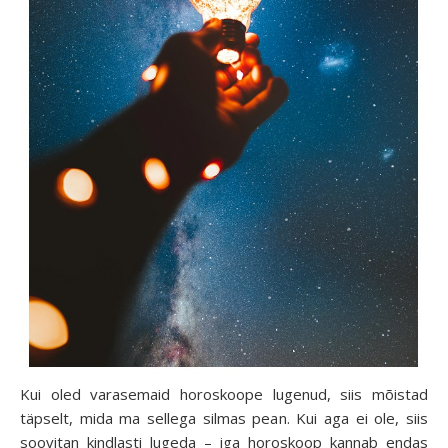
Kui oled varasemaid horoskoope lugenud, siis mõistad
täpselt, mida ma sellega silmas pean. Kui aga ei ole, siis
soovitan kindlasti lugeda – iga horoskoop kannab endas