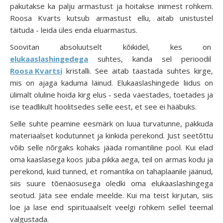
pakutakse ka palju armastust ja hoitakse inimest rohkem.
Roosa Kvarts kutsub armastust ellu, aitab unistustel
täituda - leida üles enda eluarmastus.
Soovitan absoluutselt kõikidel, kes on
elukaaslashingedega
suhtes, kanda sel perioodil
Roosa Kvartsi
kristalli. See aitab taastada suhtes kirge,
mis on ajaga kaduma läinud. Elukaaslashingede liidus on
ülimalt oluline hoida kirg elus - seda väestades, toetades ja
ise teadlikult hoolitsedes selle eest, et see ei hääbuks.
Selle suhte peamine eesmärk on luua turvatunne, pakkuda
materiaalset kodutunnet ja kinkida perekond. Just seetõttu
võib selle nõrgaks kohaks jääda romantiline pool. Kui elad
oma kaaslasega koos juba pikka aega, teil on armas kodu ja
perekond, kuid tunned, et romantika on tahaplaanile jäänud,
siis suure tõenäosusega oledki oma elukaaslashingega
seotud. Jäta see endale meelde. Kui ma teist kirjutan, siis
loe ja lase end spirituaalselt veelgi rohkem sellel teemal
valgustada.