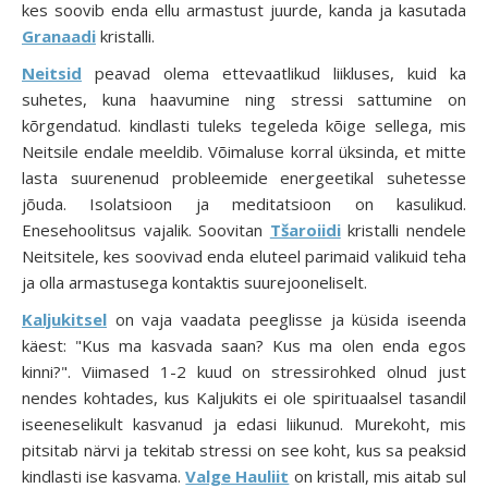
kes soovib enda ellu armastust juurde, kanda ja kasutada
Granaadi
kristalli.
Neitsid
peavad olema ettevaatlikud liikluses, kuid ka
suhetes, kuna haavumine ning stressi sattumine on
kõrgendatud. kindlasti tuleks tegeleda kõige sellega, mis
Neitsile endale meeldib. Võimaluse korral üksinda, et mitte
lasta suurenenud probleemide energeetikal suhetesse
jõuda. Isolatsioon ja meditatsioon on kasulikud.
Enesehoolitsus vajalik. Soovitan
Tšaroiidi
kristalli nendele
Neitsitele, kes soovivad enda eluteel parimaid valikuid teha
ja olla armastusega kontaktis suurejooneliselt.
Kaljukitsel
on vaja vaadata peeglisse ja küsida iseenda
käest: "Kus ma kasvada saan? Kus ma olen enda egos
kinni?". Viimased 1-2 kuud on stressirohked olnud just
nendes kohtades, kus Kaljukits ei ole spirituaalsel tasandil
iseeneselikult kasvanud ja edasi liikunud. Murekoht, mis
pitsitab närvi ja tekitab stressi on see koht, kus sa peaksid
kindlasti ise kasvama.
Valge Hauliit
on kristall, mis aitab sul