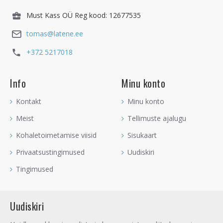
Must Kass OÜ Reg kood: 12677535
tomas@latene.ee
+372 5217018
Info
Minu konto
Kontakt
Minu konto
Meist
Tellimuste ajalugu
Kohaletoimetamise viisid
Sisukaart
Privaatsustingimused
Uudiskiri
Tingimused
Uudiskiri