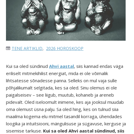
TENE ARTIKLID
,
2026 HOROSKOOP
Kui sa oled sündinud
Ahvi aastal
, siis kannad endas väga
eriliselt mitmekihilist energiat, mida ei ole võimalik
lihtsatesse sõnadesse panna. Selleks on mul vaja sulle
põhjalikumalt selgitada, kes sa oled. Sinu olemus ei ole
paigalseisev – see liigub, muutub, kohaneb ja areneb
pidevalt. Oled iseloomult inimene, kes aja jooksul muudab
oma olemust üsna palju. Sa oled hing, kes on tulnud siia
maailma kogema elu mitmel tasandil korraga, ühendades
loogika ja intuitsiooni, mängulisuse ja sügavuse, kerguse ja
sisemise tarkuse.
Kui sa oled Ahvi aastal sündinud, siis