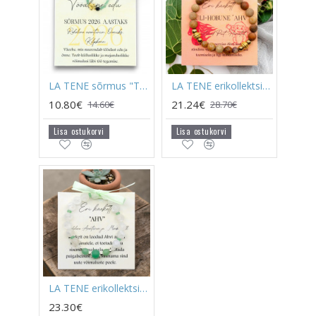
LA TENE sõrmus "TÖÖALANE EDU 2026. AASTAKS"
LA TENE erikollektsioon käekett TULI-HOBUNE "AHV"
10.80€
21.24€
14.60€
28.70€
Lisa ostukorvi
Lisa ostukorvi
LA TENE erikollektsiooni käekett "AHV"
23.30€