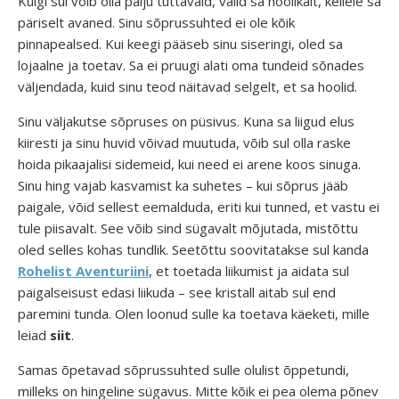
Kuigi sul võib olla palju tuttavaid, valid sa hoolikalt, kellele sa
päriselt avaned. Sinu sõprussuhted ei ole kõik
pinnapealsed. Kui keegi pääseb sinu siseringi, oled sa
lojaalne ja toetav. Sa ei pruugi alati oma tundeid sõnades
väljendada, kuid sinu teod näitavad selgelt, et sa hoolid.
Sinu väljakutse sõpruses on püsivus. Kuna sa liigud elus
kiiresti ja sinu huvid võivad muutuda, võib sul olla raske
hoida pikaajalisi sidemeid, kui need ei arene koos sinuga.
Sinu hing vajab kasvamist ka suhetes – kui sõprus jääb
paigale, võid sellest eemalduda, eriti kui tunned, et vastu ei
tule piisavalt. See võib sind sügavalt mõjutada, mistõttu
oled selles kohas tundlik. Seetõttu soovitatakse sul kanda
Rohelist Aventuriini
, et toetada liikumist ja aidata sul
paigalseisust edasi liikuda – see kristall aitab sul end
paremini tunda. Olen loonud sulle ka toetava käeketi, mille
leiad
siit
.
Samas õpetavad sõprussuhted sulle olulist õppetundi,
milleks on hingeline sügavus. Mitte kõik ei pea olema põnev