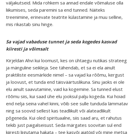
väljakutseid. Mida rohkem sa annad endale võimaluse olla
liikumises, seda paremini sa end tunned. Näiteks
treenimine, erinevate teatrite külastamine ja muu selline,
mis rikastab sinu hinge.
Sa vajad vabaduse tunnet ja seda kogedes kasvad
kiiresti ja võimsalt
Kirjeldan Ahvi kui loomust, kes on ühtaegu nutikas strateeg
ja mänguline seikleja. See tähendab, et sa ei ela ainult
praktiliste eesmärkide nimel – sa vajad ka rõõmu, kergust
ja loovust, et tunda end täisväärtuslikuna. Sinu jaoks ei ole
elu ainult saavutamine, vaid ka kogemine. Sa tunned elust
rõõmu siis, kui saad ühe elu jooksul palju kogeda. Kui hoiad
end nelja seina vahel kinni, võib see sulle tunduda lämmatav
ning sa soovid sellest kas teadlikult või alateadlikult
põgeneda. Kui oled spirituaalne, siis saad aru, et rahutus
tekib just paigalseisust. Seda märgates soovitan sul end
kiiresti liigutama hakata – tee kasvõi aiatöid või mine metsa