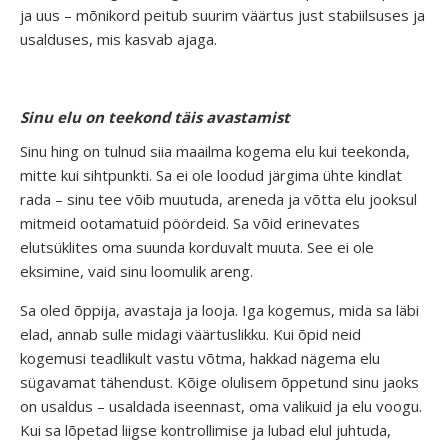
ja uus – mõnikord peitub suurim väärtus just stabiilsuses ja
usalduses, mis kasvab ajaga.
Sinu elu on teekond täis avastamist
Sinu hing on tulnud siia maailma kogema elu kui teekonda,
mitte kui sihtpunkti. Sa ei ole loodud järgima ühte kindlat
rada – sinu tee võib muutuda, areneda ja võtta elu jooksul
mitmeid ootamatuid pöördeid. Sa võid erinevates
elutsüklites oma suunda korduvalt muuta. See ei ole
eksimine, vaid sinu loomulik areng.
Sa oled õppija, avastaja ja looja. Iga kogemus, mida sa läbi
elad, annab sulle midagi väärtuslikku. Kui õpid neid
kogemusi teadlikult vastu võtma, hakkad nägema elu
sügavamat tähendust. Kõige olulisem õppetund sinu jaoks
on usaldus – usaldada iseennast, oma valikuid ja elu voogu.
Kui sa lõpetad liigse kontrollimise ja lubad elul juhtuda,