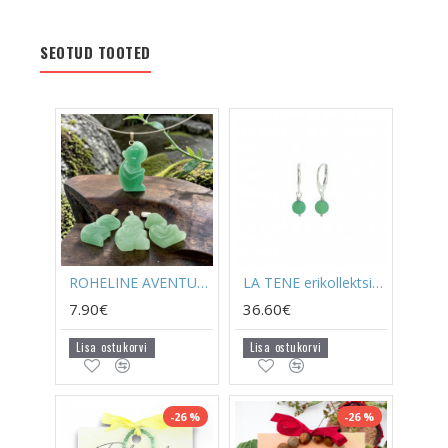
SEOTUD TOOTED
ROHELINE AVENTURIIN ripats ahv (metall)
LA TENE erikollektsioon kõrvarõngad "ROHELINE AVENTURIIN"
7.90€
36.60€
Lisa ostukorvi
Lisa ostukorvi
-26 %
-26 %