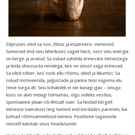
Sõpruses oled sa soe, lõbus ja inspireeriv. Inimesed
tunnevad end sinu läheduses sageli hästi, sest sinu energia
on kerge ja avatud. Sa oskad suhelda erinevate inimestega
ja leida ühisosa ka nendega, kes on sinust väga erinevad.
Sa oled sõber, kes toob ellu rõõmu, ideid ja liikumist. Sa
oskad motiveerida, julgustada ja panna teisi nägema elu
teise nurga alt. Sinu kohalolek ei ole kunagi igav – sinuga
koos on alati midagi toimumas, olgu selleks vestlus,
spontaanne plaan või lihtsalt naer. Sa hindad kõrgelt
inimeste naeratust ning tunned end kordades paremini, kui
kohtad rõõmsameelseid inimesi. Positiivne tagasiside
teistelt käivitab sinus heaolutunde.