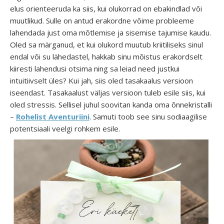
elus orienteeruda ka siis, kui olukorrad on ebakindlad või
muutlikud. Sulle on antud erakordne võime probleeme
lahendada just oma mõtlemise ja sisemise tajumise kaudu.
Oled sa märganud, et kui olukord muutub kriitiliseks sinul
endal või su lähedastel, hakkab sinu mõistus erakordselt
kiiresti lahendusi otsima ning sa leiad need justkui
intuitiivselt üles? Kui jah, siis oled tasakaalus versioon
iseendast. Tasakaalust väljas versioon tuleb esile siis, kui
oled stressis. Sellisel juhul soovitan kanda oma õnnekristalli
–
Rohelist Aventuriini
. Samuti toob see sinu sodiaagilise
potentsiaali veelgi rohkem esile.