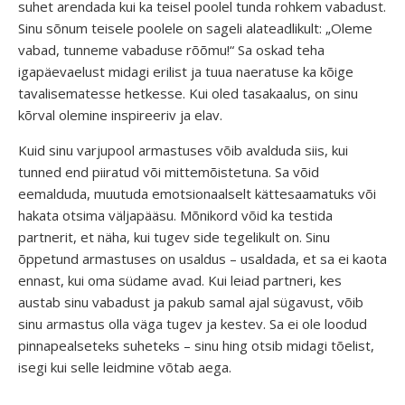
suhet arendada kui ka teisel poolel tunda rohkem vabadust.
Sinu sõnum teisele poolele on sageli alateadlikult: „Oleme
vabad, tunneme vabaduse rõõmu!“ Sa oskad teha
igapäevaelust midagi erilist ja tuua naeratuse ka kõige
tavalisematesse hetkesse. Kui oled tasakaalus, on sinu
kõrval olemine inspireeriv ja elav.
Kuid sinu varjupool armastuses võib avalduda siis, kui
tunned end piiratud või mittemõistetuna. Sa võid
eemalduda, muutuda emotsionaalselt kättesaamatuks või
hakata otsima väljapääsu. Mõnikord võid ka testida
partnerit, et näha, kui tugev side tegelikult on. Sinu
õppetund armastuses on usaldus – usaldada, et sa ei kaota
ennast, kui oma südame avad. Kui leiad partneri, kes
austab sinu vabadust ja pakub samal ajal sügavust, võib
sinu armastus olla väga tugev ja kestev. Sa ei ole loodud
pinnapealseteks suheteks – sinu hing otsib midagi tõelist,
isegi kui selle leidmine võtab aega.