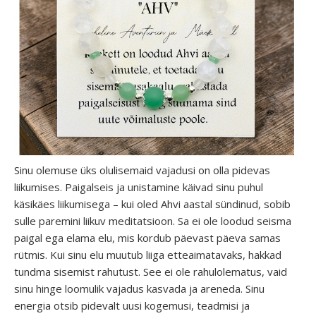
Sinu olemuse üks olulisemaid vajadusi on olla pidevas
liikumises. Paigalseis ja unistamine käivad sinu puhul
käsikäes liikumisega – kui oled Ahvi aastal sündinud, sobib
sulle paremini liikuv meditatsioon. Sa ei ole loodud seisma
paigal ega elama elu, mis kordub päevast päeva samas
rütmis. Kui sinu elu muutub liiga etteaimatavaks, hakkad
tundma sisemist rahutust. See ei ole rahulolematus, vaid
sinu hinge loomulik vajadus kasvada ja areneda. Sinu
energia otsib pidevalt uusi kogemusi, teadmisi ja