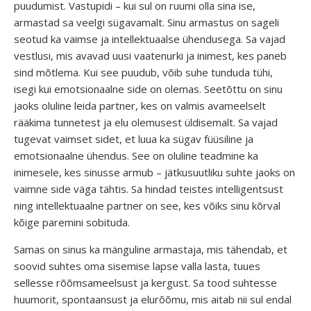
puudumist. Vastupidi – kui sul on ruumi olla sina ise,
armastad sa veelgi sügavamalt. Sinu armastus on sageli
seotud ka vaimse ja intellektuaalse ühendusega. Sa vajad
vestlusi, mis avavad uusi vaatenurki ja inimest, kes paneb
sind mõtlema. Kui see puudub, võib suhe tunduda tühi,
isegi kui emotsionaalne side on olemas. Seetõttu on sinu
jaoks oluline leida partner, kes on valmis avameelselt
rääkima tunnetest ja elu olemusest üldisemalt. Sa vajad
tugevat vaimset sidet, et luua ka sügav füüsiline ja
emotsionaalne ühendus. See on oluline teadmine ka
inimesele, kes sinusse armub – jätkusuutliku suhte jaoks on
vaimne side väga tähtis. Sa hindad teistes intelligentsust
ning intellektuaalne partner on see, kes võiks sinu kõrval
kõige paremini sobituda.
Samas on sinus ka mänguline armastaja, mis tähendab, et
soovid suhtes oma sisemise lapse valla lasta, tuues
sellesse rõõmsameelsust ja kergust. Sa tood suhtesse
huumorit, spontaansust ja elurõõmu, mis aitab nii sul endal