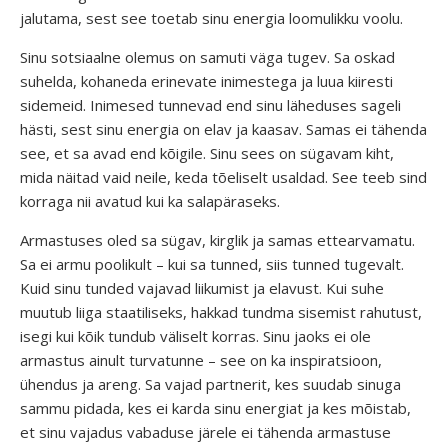
jalutama, sest see toetab sinu energia loomulikku voolu.
Sinu sotsiaalne olemus on samuti väga tugev. Sa oskad
suhelda, kohaneda erinevate inimestega ja luua kiiresti
sidemeid. Inimesed tunnevad end sinu läheduses sageli
hästi, sest sinu energia on elav ja kaasav. Samas ei tähenda
see, et sa avad end kõigile. Sinu sees on sügavam kiht,
mida näitad vaid neile, keda tõeliselt usaldad. See teeb sind
korraga nii avatud kui ka salapäraseks.
Armastuses oled sa sügav, kirglik ja samas ettearvamatu.
Sa ei armu poolikult – kui sa tunned, siis tunned tugevalt.
Kuid sinu tunded vajavad liikumist ja elavust. Kui suhe
muutub liiga staatiliseks, hakkad tundma sisemist rahutust,
isegi kui kõik tundub väliselt korras. Sinu jaoks ei ole
armastus ainult turvatunne – see on ka inspiratsioon,
ühendus ja areng. Sa vajad partnerit, kes suudab sinuga
sammu pidada, kes ei karda sinu energiat ja kes mõistab,
et sinu vajadus vabaduse järele ei tähenda armastuse