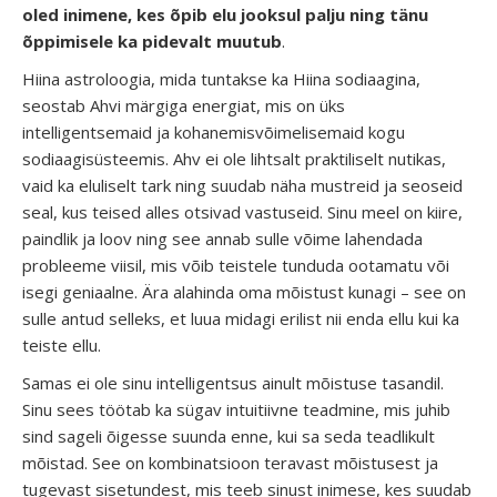
oled inimene, kes õpib elu jooksul palju ning tänu
õppimisele ka pidevalt muutub
.
Hiina astroloogia, mida tuntakse ka Hiina sodiaagina,
seostab Ahvi märgiga energiat, mis on üks
intelligentsemaid ja kohanemisvõimelisemaid kogu
sodiaagisüsteemis. Ahv ei ole lihtsalt praktiliselt nutikas,
vaid ka eluliselt tark ning suudab näha mustreid ja seoseid
seal, kus teised alles otsivad vastuseid. Sinu meel on kiire,
paindlik ja loov ning see annab sulle võime lahendada
probleeme viisil, mis võib teistele tunduda ootamatu või
isegi geniaalne. Ära alahinda oma mõistust kunagi – see on
sulle antud selleks, et luua midagi erilist nii enda ellu kui ka
teiste ellu.
Samas ei ole sinu intelligentsus ainult mõistuse tasandil.
Sinu sees töötab ka sügav intuitiivne teadmine, mis juhib
sind sageli õigesse suunda enne, kui sa seda teadlikult
mõistad. See on kombinatsioon teravast mõistusest ja
tugevast sisetundest, mis teeb sinust inimese, kes suudab