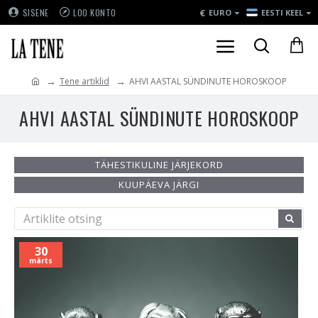
€
SISENE
LOO KONTO
EURO
EESTI KEEL
Tene artiklid
AHVI AASTAL SÜNDINUTE HOROSKOOP
AHVI AASTAL SÜNDINUTE HOROSKOOP
TÄHESTIKULINE JÄRJEKORD
KUUPÄEVA JÄRGI
30
märts