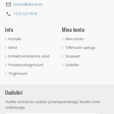
tomas@latene.ee
+372 5217018
Info
Minu konto
Kontakt
Minu konto
Meist
Tellimuste ajalugu
Kohaletoimetamise viisid
Sisukaart
Privaatsustingimused
Uudiskiri
Tingimused
Uudiskiri
Hoidke end kursis uudiste ja kampaaniatega, liitudes meie
uudiskirjaga.