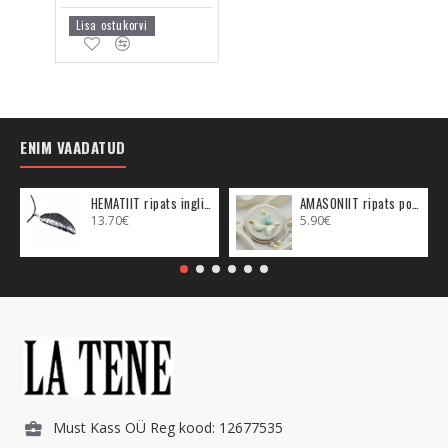
Lisa ostukorvi
ENIM VAADATUD
HEMATIIT ripats inglitiib (metall)
AMASONIIT ripats poolkuu (metall)
13.70€
5.90€
Must Kass OÜ Reg kood: 12677535