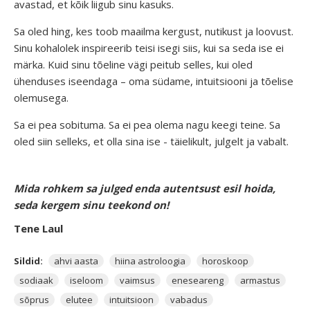
avastad, et kõik liigub sinu kasuks.
Sa oled hing, kes toob maailma kergust, nutikust ja loovust.
Sinu kohalolek inspireerib teisi isegi siis, kui sa seda ise ei
märka. Kuid sinu tõeline vägi peitub selles, kui oled
ühenduses iseendaga – oma südame, intuitsiooni ja tõelise
olemusega.
Sa ei pea sobituma. Sa ei pea olema nagu keegi teine. Sa
oled siin selleks, et olla sina ise - täielikult, julgelt ja vabalt.
Mida rohkem sa julged enda autentsust esil hoida,
seda kergem sinu teekond on!
Tene Laul
Sildid:
ahvi aasta
hiina astroloogia
horoskoop
sodiaak
iseloom
vaimsus
eneseareng
armastus
sõprus
elutee
intuitsioon
vabadus