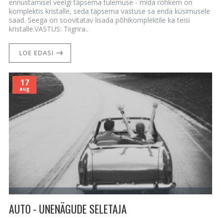
ennustamisel veelgi täpsema tulemuse - mida rohkem on
komplektis kristalle, seda täpsema vastuse sa enda küsimusele
saad. Seega on soovitatav lisada põhikomplektile ka teisi
kristalle.VASTUS: Tiigrira..
LOE EDASI
17
aug
AUTO - UNENÄGUDE SELETAJA