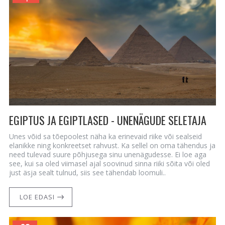
EGIPTUS JA EGIPTLASED - UNENÄGUDE SELETAJA
Unes võid sa tõepoolest näha ka erinevaid riike või sealseid
elanikke ning konkreetset rahvust. Ka sellel on oma tähendus ja
need tulevad suure põhjusega sinu unenägudesse. Ei loe aga
see, kui sa oled viimasel ajal soovinud sinna riiki sõita või oled
just äsja sealt tulnud, siis see tähendab loomuli..
LOE EDASI