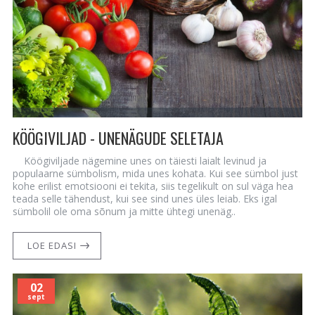
KÖÖGIVILJAD - UNENÄGUDE SELETAJA
Köögiviljade nägemine unes on täiesti laialt levinud ja
populaarne sümbolism, mida unes kohata. Kui see sümbol just
kohe erilist emotsiooni ei tekita, siis tegelikult on sul väga hea
teada selle tähendust, kui see sind unes üles leiab. Eks igal
sümbolil ole oma sõnum ja mitte ühtegi unenäg..
LOE EDASI
02
sept