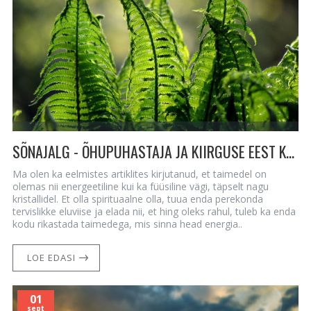
SÕNAJALG - ÕHUPUHASTAJA JA KIIRGUSE EEST KAITSJA
Ma olen ka eelmistes artiklites kirjutanud, et taimedel on
olemas nii energeetiline kui ka füüsiline vägi, täpselt nagu
kristallidel. Et olla spirituaalne olla, tuua enda perekonda
tervislikke eluviise ja elada nii, et hing oleks rahul, tuleb ka enda
kodu rikastada taimedega, mis sinna head energia..
LOE EDASI
01
sept