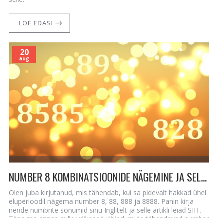
LOE EDASI
20
aug
NUMBER 8 KOMBINATSIOONIDE NÄGEMINE JA SELLE SÕNUM SINU INGLITELT
Olen juba kirjutanud, mis tähendab, kui sa pidevalt hakkad ühel
eluperioodil nägema number 8, 88, 888 ja 8888. Panin kirja
nende numbrite sõnumid sinu Inglitelt ja selle artikli leiad SIIT.