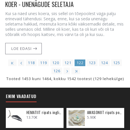
KOER - UNENÄGUDE SELETAJA
Kui sa näed unes koera, siis sellel on tõepoolest väga palju
erinevaid tähendusi. Seega, enne, kui sa seda unenägu
seletama hakkad, meenuta korra kõiki väiksemadki detaile, mis
selles unenäos olid. Milline oli koer, kas ta oli kuri või oli ta
sõbralik või hoopis kaitsev, mis värvi ta oli ja kui suu..
LOE EDASI
118
119
120
121
122
123
124
125
126
Tooted 1453 kuni 1464, kokku 1542 tootest (129 lehekülge)
ENIM VAADATUD
HEMATIIT ripats inglitiib (metall)
AMASONIIT ripats poolkuu (metall)
13.70€
5.90€