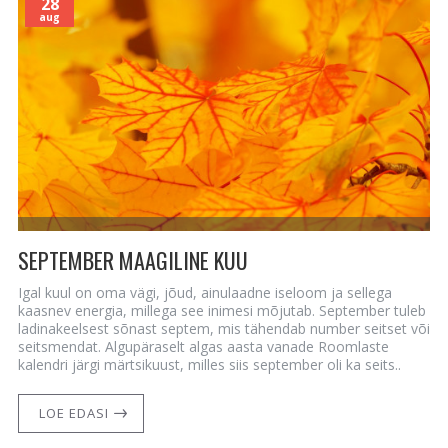
28
aug
SEPTEMBER MAAGILINE KUU
Igal kuul on oma vägi, jõud, ainulaadne iseloom ja sellega
kaasnev energia, millega see inimesi mõjutab. September tuleb
ladinakeelsest sõnast septem, mis tähendab number seitset või
seitsmendat. Algupäraselt algas aasta vanade Roomlaste
kalendri järgi märtsikuust, milles siis september oli ka seits..
LOE EDASI