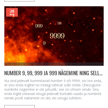
26
aug
NUMBER 9, 99, 999 JA 999 NÄGEMINE NING SELLE SÕNUM SINU INGLITELT
Kui sind pidevalt kummitavad number 9 või 9999, siis tea seda,
et sinu enda Inglitel on midagi tähtsat sulle öelda. Ühesuguste
numbrite nägemine ei ole juhuslik, see on sõnum sinule. Sinu
enda Inglid üritavad sinuga pidevalt kontakti saada ja numbrite
nende poolt näitamine on üks viis sinuga suhtlem..