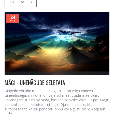
LOE EDASI
24
aug
MÄGI - UNENÄGUDE SELETAJA
Mägede või ühe mäe unes nägemine on väga erineva
tähendusega, siinkohal on vaja sul meenutada mäe üldist
väljanägemist ning ka seda, kas see oli väike või suur jne. Mägi
sümboliseerib üleüldiselt millegi mõju sinu elu üle. Mägi
sümboliseerib ka elu perioodi lõppu või algust, oleneb täpselt
selle..