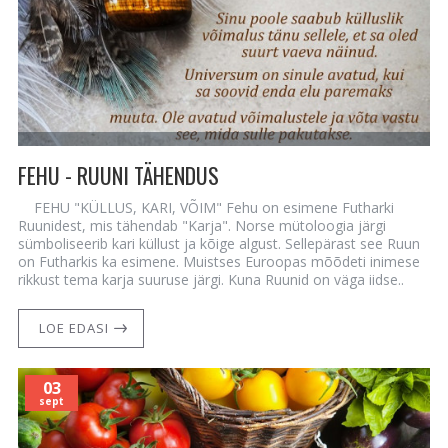
FEHU - RUUNI TÄHENDUS
FEHU "KÜLLUS, KARI, VÕIM" Fehu on esimene Futharki
Ruunidest, mis tähendab "Karja". Norse mütoloogia järgi
sümboliseerib kari küllust ja kõige algust. Sellepärast see Ruun
on Futharkis ka esimene. Muistses Euroopas mõõdeti inimese
rikkust tema karja suuruse järgi. Kuna Ruunid on väga iidse..
LOE EDASI
03
sept