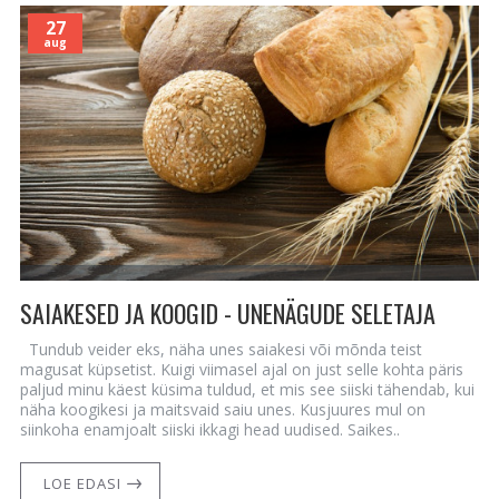
27
aug
SAIAKESED JA KOOGID - UNENÄGUDE SELETAJA
Tundub veider eks, näha unes saiakesi või mõnda teist
magusat küpsetist. Kuigi viimasel ajal on just selle kohta päris
paljud minu käest küsima tuldud, et mis see siiski tähendab, kui
näha koogikesi ja maitsvaid saiu unes. Kusjuures mul on
siinkoha enamjoalt siiski ikkagi head uudised. Saikes..
LOE EDASI