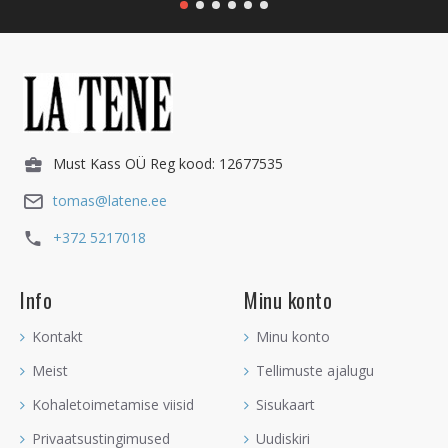
Must Kass OÜ Reg kood: 12677535
tomas@latene.ee
+372 5217018
Info
Minu konto
Kontakt
Minu konto
Meist
Tellimuste ajalugu
Kohaletoimetamise viisid
Sisukaart
Privaatsustingimused
Uudiskiri