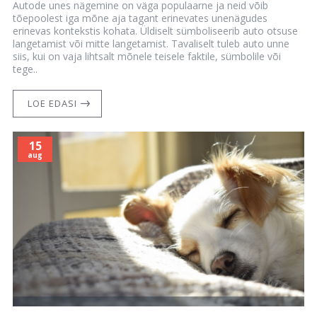
Autode unes nägemine on väga populaarne ja neid võib
tõepoolest iga mõne aja tagant erinevates unenägudes
erinevas kontekstis kohata. Üldiselt sümboliseerib auto otsuse
langetamist või mitte langetamist. Tavaliselt tuleb auto unne
siis, kui on vaja lihtsalt mõnele teisele faktile, sümbolile või
tege..
LOE EDASI
15
aug