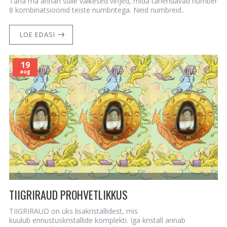
Täna ma annan sulle väikesed vihjed, mida tähendavad number
8 kombinatsioonid teiste numbritega. Neid numbreid..
LOE EDASI
19
aug
TIIGRIRAUD PROHVETLIKKUS
TIIGRIRAUD on üks lisakristallidest, mis
kuulub ennustuskristallide komplekti. Iga kristall annab