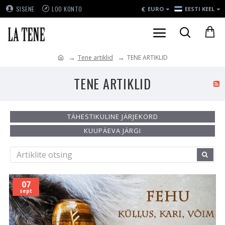
€
SISENE
LOO KONTO
EURO
EESTI KEEL
Tene artiklid
TENE ARTIKLID
TENE ARTIKLID
TÄHESTIKULINE JÄRJEKORD
KUUPÄEVA JÄRGI
07
sept