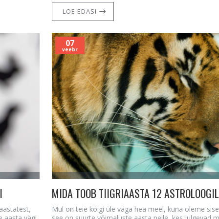
LOE EDASI
07
veebr
I
aastatest,
Mul on teie kõigi üle väga hea meel, kuna oleme sise
e aasta vägi.
see on suurte võimaluste aasta neile, kes julgevad 