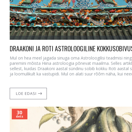
DRAAKONI JA ROTI ASTROLOOGILINE KOKKUSOBIVU
Mul on hea meel jagada sinuga oma Astroloogilisi teadmisi ning 
paremini mõista Hiina astroloogia põnevat maailma. Selles artikl
sellest, kuidas Draakoni aastal sündinu sobib kokku Roti aastal 
ja loomulikult ka vastupidi. Mul on alati suur rõõm näha, kui need
LOE EDASI
30
dets