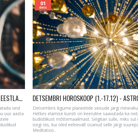
01
dets
AASTALÕPU HOROSKOOP - MINU SÕNUM KÕIKIDELE EESTLASTELE ja ASTROLOOGILINE TEAVITUS!
hatada sind
Detsembris liigume planeetide seisude järgi minevik
nu uus aasta
Hetkes elamise kunsti on keeruline saavutada ka neil
stele
budistlikust mõttemaailmast. Selgitan sulle, miks sul
duslikud
isegi siis, kui oled eelnevalt osanud selle järgi suurep
Meditatsio..