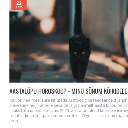
22
dets
Mul on hea meel sulle kirjutada Astroloogilisi teadaandeid ja ju
planeetide ning tähtede seisude järgi parimalt aasta lõppu, et si
saaks tulla uuendusterikas. 2023. aasta on olnud kõikidele inime
tohutult keeruline ja katsumusterohke. Olgu selleks olnud majan
prob..