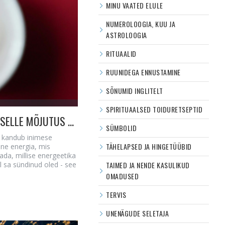
MINU VAATED ELULE
NUMEROLOOGIA, KUU JA
ASTROLOOGIA
RITUAALID
RUUNIDEGA ENNUSTAMINE
SÕNUMID INGLITELT
SPIRITUAALSED TOIDURETSEPTID
HIINA ASTROLOOGIA - SEA AASTA VÄGI JA SELLE MÕJUTUS SINU ASTROLOOGILISES KAARDIS
SÜMBOLID
s kandub inimese
TÄHELAPSED JA HINGETÜÜBID
ine energia, mis
ada, millise energeetika
al sa sündinud oled - see
TAIMED JA NENDE KASULIKUD
OMADUSED
TERVIS
UNENÄGUDE SELETAJA