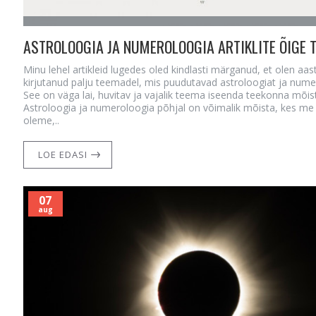
Minu lehel artikleid lugedes oled kindlasti märganud, et olen aas
kirjutanud palju teemadel, mis puudutavad astroloogiat ja nume
See on väga lai, huvitav ja vajalik teema iseenda teekonna mõis
Astroloogia ja numeroloogia põhjal on võimalik mõista, kes me 
oleme,..
LOE EDASI
07
aug