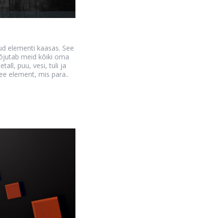
tud elementi kaasas. See
mõjutab meid kõiki oma
ll, puu, vesi, tuli ja
ee element, mis para..