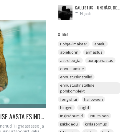
KALLISTUS - UNENÄGUDE SELETAJA
14
juuli
Sildid
Põhja-ilmakaar
abielu
abieluõnn
armastus
astroloogia
aurapuhastus
ennustamine
ennustuskristallid
ennustuskristallide
põhikomplekt
feng shui
halloween
hinged
inglid
MIDA TOOB TIIGRIAASTA 12 ASTROLOOGILISE AASTA ESINDAJALE
inglisõnumid
intuitsioon
isiklik edu
kihlasõrmus
nenud Tiigriaastasse ja
mugavustsoonist välja