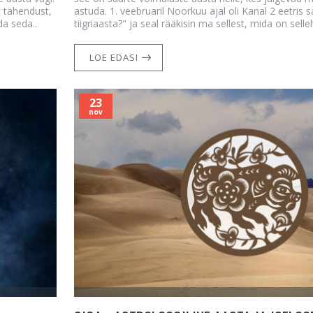
t tähendust,
astuda. 1. veebruaril Noorkuu ajal oli Kanal 2 eetris
da seda..
tiigriaasta?" ja seal rääkisin ma sellest, mida on sellel
LOE EDASI
23
nov