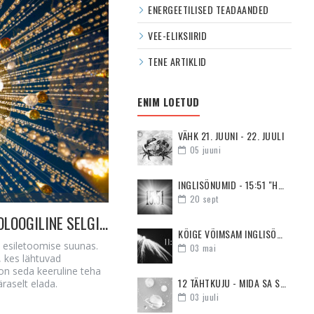
ENERGEETILISED TEADAANDED
VEE-ELIKSIIRID
TENE ARTIKLID
ENIM LOETUD
VÄHK 21. JUUNI - 22. JUULI
05
juuni
INGLISÕNUMID - 15:51 "HOIA PEA PÜSTI JA OLE MOTIVEERITUD"
20
sept
DETSEMBRI HOROSKOOP (1.-17.12) - ASTROLOOGILINE SELGITUS, MILLISED KAKS KUUD MEID EES ON OOTAMAS ja SUUR PÖÖRE SUHETES
KÕIGE VÕIMSAM INGLISÕNUM - 11:11
u esiletoomise suunas.
03
mai
, kes lähtuvad
 on seda keeruline teha
12 TÄHTKUJU - MIDA SA SUHTES KÕIGE ENAM VAJAD
äraselt elada.
03
juuli