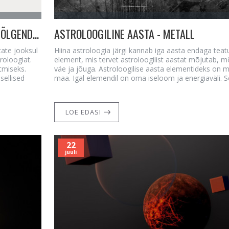
ASTROLOOGIA JA NUMEROLOOGIA ARTIKLITE ÕIGE TÕLGENDAMINE
ASTROLOOGILINE AASTA - METALL
tate jooksul
Hiina astroloogia järgi kannab iga aasta endaga tea
roloogiat.
element, mis tervet astroloogilist aastat mõjutab, 
tmiseks.
väe ja jõuga. Astroloogilise aasta elementideks on meta
sellised
maa. Igal elemendil on oma iseloom ja energiaväli. S
LOE EDASI
22
juuli