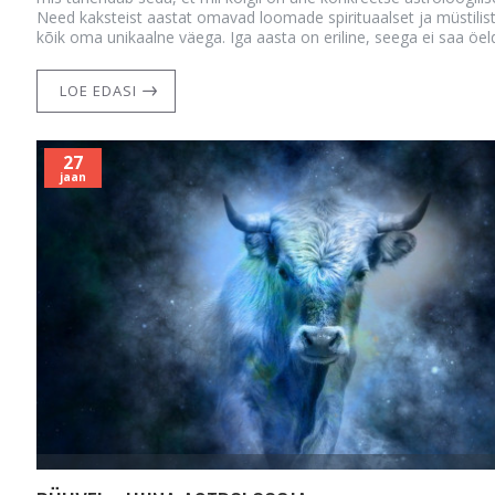
Need kaksteist aastat omavad loomade spirituaalset ja müstilis
kõik oma unikaalne väega. Iga aasta on eriline, seega ei saa öel
LOE EDASI
27
jaan