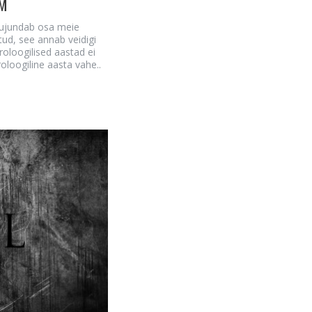
OM
kujundab osa meie
itud, see annab veidigi
troloogilised aastad ei
oloogiline aasta vahe..