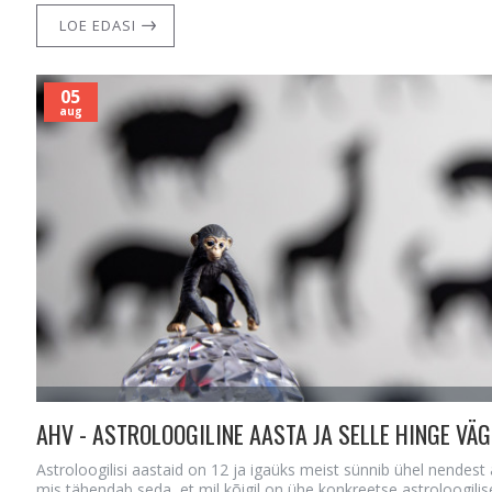
LOE EDASI
05
aug
AHV - ASTROLOOGILINE AASTA JA SELLE HINGE VÄG
Astroloogilisi aastaid on 12 ja igaüks meist sünnib ühel nendest 
mis tähendab seda, et mil kõigil on ühe konkreetse astroloogilis