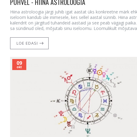
PÜHVEL - HIINA ASTROLOOGIA
Hiina astroloogia järgi juhib igat aastat üks konkreetne märk eh
iseloom kandub üle inimesele, kes sellel aastal sünnib. Hiina astr
kalendrit on järgitud tuhandeid aastaid ja see peab vägagi paika. 
sa sündinud oled, mõjutab sinu iseloomu. Loomulikult mõjutava
LOE EDASI
09
okt