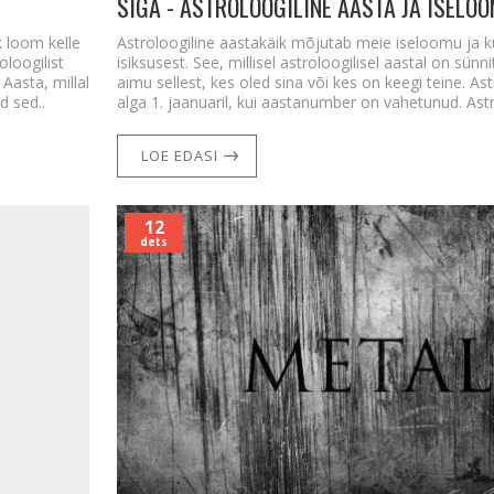
SIGA - ASTROLOOGILINE AASTA JA ISELO
k loom kelle
Astroloogiline aastakäik mõjutab meie iseloomu ja 
oloogilist
isiksusest. See, millisel astroloogilisel aastal on sünn
Aasta, millal
aimu sellest, kes oled sina või kes on keegi teine. As
d sed..
alga 1. jaanuaril, kui aastanumber on vahetunud. Astr
LOE EDASI
12
dets