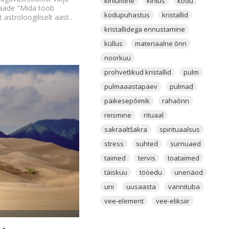
kihlumine
kihlus
kodu
 saade "Mida toob
kodupuhastus
kristallid
t astroloogiliselt aast..
kristallidega ennustamine
küllus
materiaalne õnn
noorkuu
prohvetlikud kristallid
pulm
pulmaaastapäev
pulmad
päikesepõimik
rahaõnn
reismine
rituaal
sakraaltšakra
spirituaalsus
stress
suhted
surnuaed
taimed
tervis
toataimed
täiskuu
tööedu
unenäod
uni
uusaasta
vannituba
vee-element
vee-eliksiir