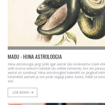
MADU - HIINA ASTROLOOGIA
Hiina astroloogia järgi juhib igat aastat üks konkreetne märk eh
selle looma iseloom kandub üle sellele inimesele, kes siis parasja
aastal on sündinud. Hiina astroloogilist kalendrit on järgitud mit
tuhandeid aastaid ja see peab vägagi paika. Aasta, millal sa sün
see..
LOE EDASI