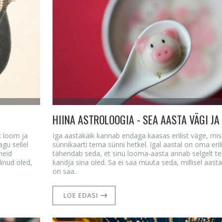
k loom ja
Iga aastakäik kannab endaga kaasas erilist väge, mi
gu sellel
sünnikaarti tema sünni hetkel. Igal aastal on oma eril
meid
tähendab seda, et sinu looma-aasta annab selgelt te
dinud oled,
kandja sina oled. Sa ei saa muuta seda, millisel aast
on saa..
LOE EDASI