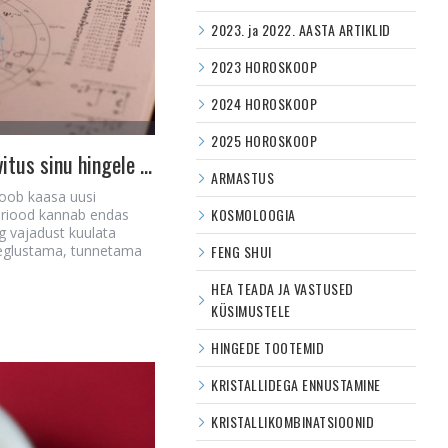
2023. ja 2022. AASTA ARTIKLID
2023 HOROSKOOP
2024 HOROSKOOP
2025 HOROSKOOP
Nädala astroloogiline sõnum ja kristallisoovitus sinu hingele (08.05-14.05.26)
ARMASTUS
toob kaasa uusi
KOSMOLOOGIA
periood kannab endas
g vajadust kuulata
aeglustama, tunnetama
FENG SHUI
HEA TEADA JA VASTUSED
KÜSIMUSTELE
HINGEDE TOOTEMID
KRISTALLIDEGA ENNUSTAMINE
KRISTALLIKOMBINATSIOONID