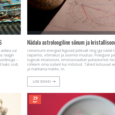
S
aidata sul
Universumi energiad liiguvad pidevalt ning iga nädal 
is räägin
taipamisi, võimalusi ja sisemisi muutusi. Praegune 
sündinuga –
tugevat intuitsiooni, emotsionaalset puhastumist nin
 kaks sodi..
rohkem oma südant kui mõistust. Tähed kutsuvad 
ja märkama märke, m..
LOE EDASI
29
apr