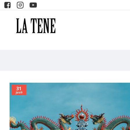
31
juuli