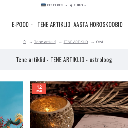
€
EESTI KEEL
EURO
E-POOD
TENE ARTIKLID
AASTA HOROSKOOBID
Tene artiklid
TENE ARTIKLID
Otsi
Tene artiklid - TENE ARTIKLID - astroloog
12
mai