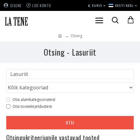
€
SISENE
LOO KONTO
EURO
EESTI KEEL
Otsing
Otsing - Lasuriit
Otsi alamkategooriatest
Otsi tootekirjeldustest
OTSI
Otsingukriteeriumile vastavad tooted