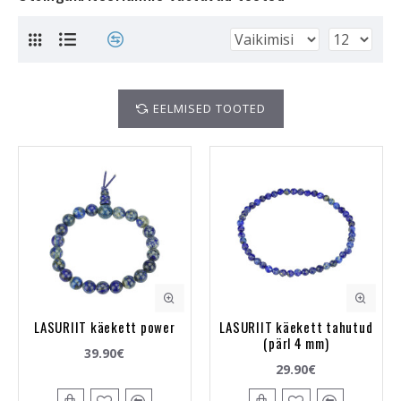
EELMISED TOOTED
LASURIIT käekett power
LASURIIT käekett tahutud
(pärl 4 mm)
39.90€
29.90€