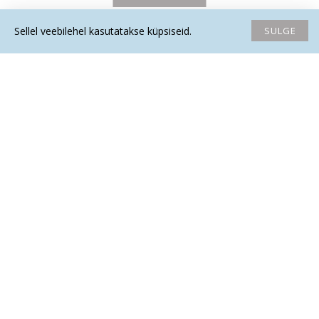
SULGE
Sellel veebilehel kasutatakse küpsiseid.
Avaleht
Soovide nimekiri
Võrdlema
Saada email
Helista
LASURIIT ripats tipp (hõbe)
LASURIIT ripats tipp
(metall)
62.00€
9.70€