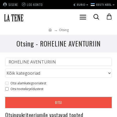
€
SISENE
LOO KONTO
EURO
EESTI KEEL
Otsing
Otsing - ROHELINE AVENTURIIN
Otsi alamkategooriatest
Otsi tootekirjeldustest
OTSI
Otsingukriteeriumile vastavad tooted