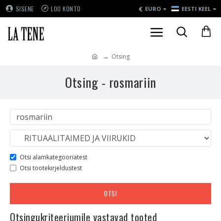
€
SISENE
LOO KONTO
EURO
EESTI KEEL
Otsing
Otsing - rosmariin
Otsi alamkategooriatest
Otsi tootekirjeldustest
OTSI
Otsingukriteeriumile vastavad tooted