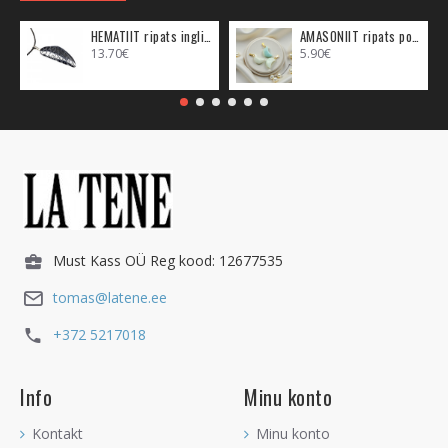
HEMATIIT ripats inglitiib (metall)
AMASONIIT ripats poolkuu (metall)
13.70€
5.90€
Must Kass OÜ Reg kood: 12677535
tomas@latene.ee
+372 5217018
Info
Minu konto
Kontakt
Minu konto