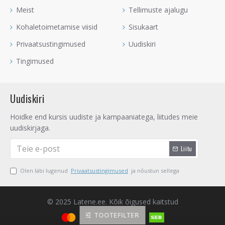
Meist
Tellimuste ajalugu
Kohaletoimetamise viisid
Sisukaart
Privaatsustingimused
Uudiskiri
Tingimused
Uudiskiri
Hoidke end kursis uudiste ja kampaaniatega, liitudes meie
uudiskirjaga.
Liitu
Olen läbi lugenud
Privaatsustingimused
ja nõustun sellega
© 2025 Latene.ee. Kõik õigused kaitstud
TOOTEFILTER