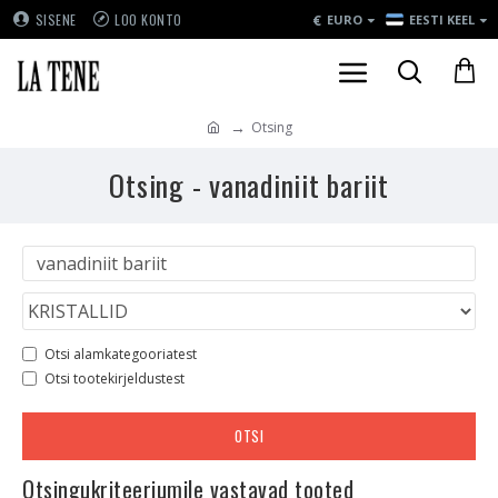
€
SISENE
LOO KONTO
EURO
EESTI KEEL
Otsing
Otsing - vanadiniit bariit
Otsi alamkategooriatest
Otsi tootekirjeldustest
OTSI
Otsingukriteeriumile vastavad tooted