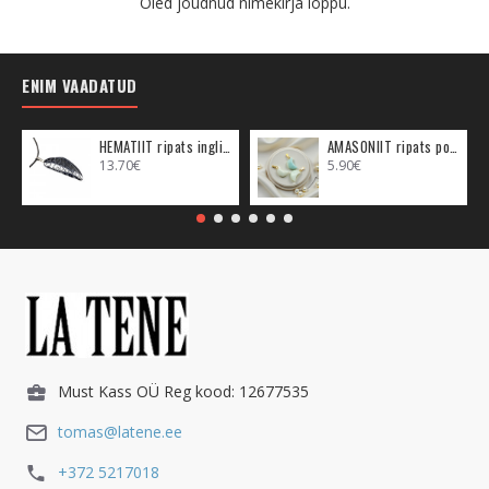
Oled jõudnud nimekirja lõppu.
ENIM VAADATUD
HEMATIIT ripats inglitiib (metall)
AMASONIIT ripats poolkuu (metall)
13.70€
5.90€
Must Kass OÜ Reg kood: 12677535
tomas@latene.ee
+372 5217018