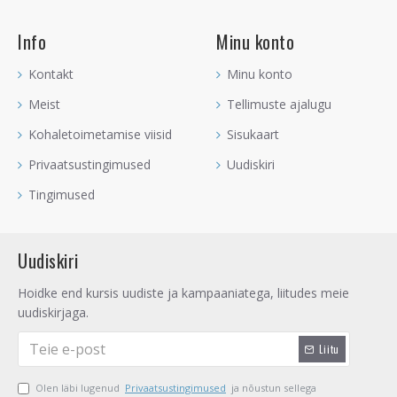
Info
Minu konto
Kontakt
Minu konto
Meist
Tellimuste ajalugu
Kohaletoimetamise viisid
Sisukaart
Privaatsustingimused
Uudiskiri
Tingimused
Uudiskiri
Hoidke end kursis uudiste ja kampaaniatega, liitudes meie
uudiskirjaga.
Liitu
Olen läbi lugenud
Privaatsustingimused
ja nõustun sellega