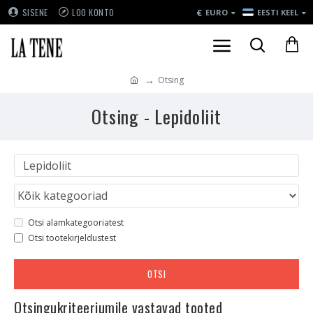
€
SISENE
LOO KONTO
EURO
EESTI KEEL
Otsing
Otsing - Lepidoliit
Otsi alamkategooriatest
Otsi tootekirjeldustest
OTSI
Otsingukriteeriumile vastavad tooted