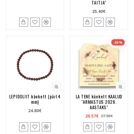
TÄITJA"
25.40€
-26 %
LEPIDOLIIT käekett (pärl 4
LA TENE käekett KAALUD
mm)
"ARMASTUS 2026.
AASTAKS"
24.80€
20.57€
27.80€