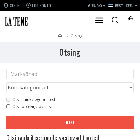
€
SISENE
LOO KONTO
EURO
EESTI KEEL
Otsing
Otsing
Otsi alamkategooriatest
Otsi tootekirjeldustest
OTSI
Otsingukriteeriumile vastavad tooted