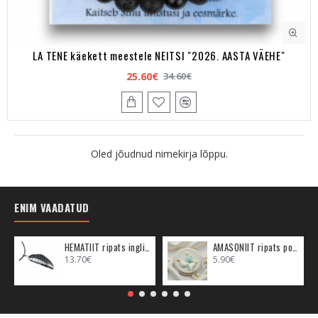
LA TENE käekett meestele NEITSI "2026. AASTA VÄEHE"
25.60€
34.60€
Oled jõudnud nimekirja lõppu.
ENIM VAADATUD
HEMATIIT ripats inglitiib (metall)
AMASONIIT ripats poolkuu (metall)
13.70€
5.90€