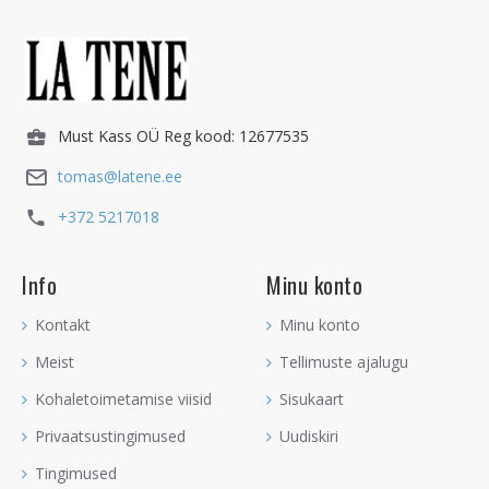
Must Kass OÜ Reg kood: 12677535
tomas@latene.ee
+372 5217018
Info
Minu konto
Kontakt
Minu konto
Meist
Tellimuste ajalugu
Kohaletoimetamise viisid
Sisukaart
Privaatsustingimused
Uudiskiri
Tingimused