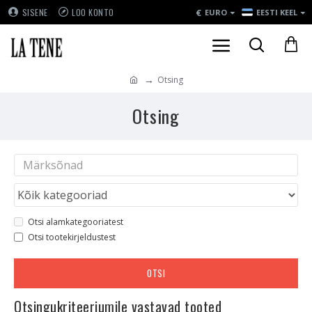
€
SISENE
LOO KONTO
EURO
EESTI KEEL
Otsing
Otsing
Otsi alamkategooriatest
Otsi tootekirjeldustest
OTSI
Otsingukriteeriumile vastavad tooted