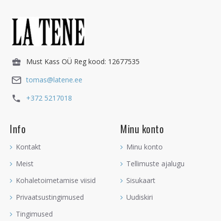
Must Kass OÜ Reg kood: 12677535
tomas@latene.ee
+372 5217018
Info
Minu konto
Kontakt
Minu konto
Meist
Tellimuste ajalugu
Kohaletoimetamise viisid
Sisukaart
Privaatsustingimused
Uudiskiri
Tingimused