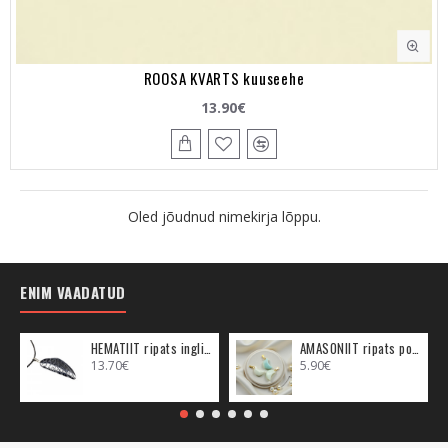
ROOSA KVARTS kuuseehe
13.90€
Oled jõudnud nimekirja lõppu.
ENIM VAADATUD
HEMATIIT ripats inglitiib (metall)
AMASONIIT ripats poolkuu (metall)
13.70€
5.90€