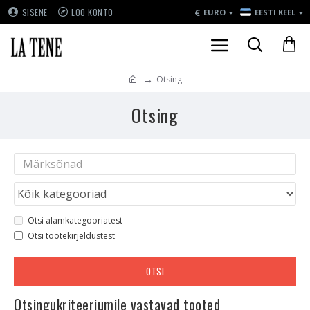
€
SISENE
LOO KONTO
EURO
EESTI KEEL
Otsing
Otsing
Otsi alamkategooriatest
Otsi tootekirjeldustest
OTSI
Otsingukriteeriumile vastavad tooted