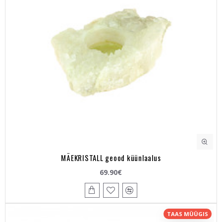
MÄEKRISTALL geood küünlaalus
69.90€
TAAS MÜÜGIS