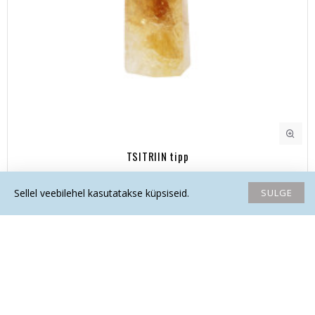
TSITRIIN tipp
190.00€
SULGE
Sellel veebilehel kasutatakse küpsiseid.
Avaleht
Soovide nimekiri
Võrdlema
Saada email
Helista