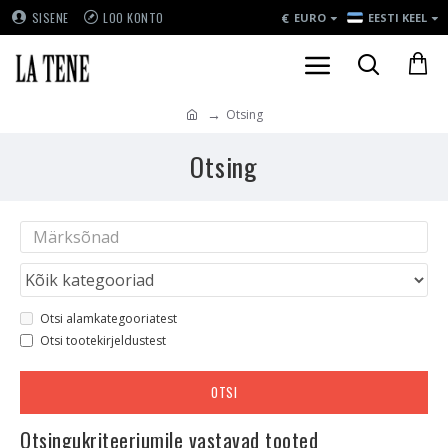
€
SISENE
LOO KONTO
EURO
EESTI KEEL
Otsing
Otsing
Otsi alamkategooriatest
Otsi tootekirjeldustest
OTSI
Otsingukriteeriumile vastavad tooted