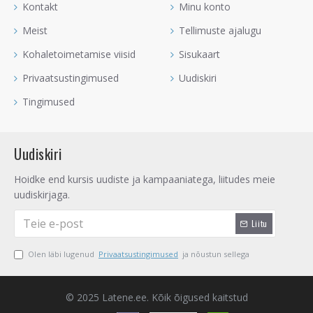
Kontakt
Minu konto
Meist
Tellimuste ajalugu
Kohaletoimetamise viisid
Sisukaart
Privaatsustingimused
Uudiskiri
Tingimused
Uudiskiri
Hoidke end kursis uudiste ja kampaaniatega, liitudes meie
uudiskirjaga.
Liitu
Olen läbi lugenud
Privaatsustingimused
ja nõustun sellega
© 2025 Latene.ee. Kõik õigused kaitstud