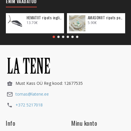
ENIM VAADATUD
HEMATIIT ripats inglitiib (metall)
AMASONIIT ripats poolkuu (metall)
13.70€
5.90€
Must Kass OÜ Reg kood: 12677535
tomas@latene.ee
+372 5217018
Info
Minu konto