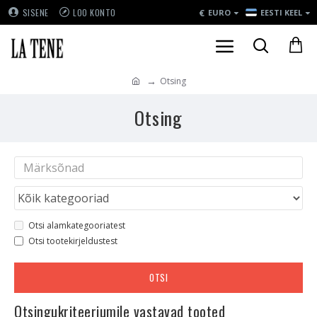
€
SISENE
LOO KONTO
EURO
EESTI KEEL
Otsing
Otsing
Otsi alamkategooriatest
Otsi tootekirjeldustest
OTSI
Otsingukriteeriumile vastavad tooted