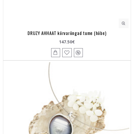
DRUZY AHHAAT kõrvarõngad tume (hõbe)
147.50€