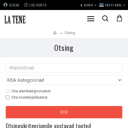
€
SISENE
LOO KONTO
EURO
EESTI KEEL
Otsing
Otsing
Otsi alamkategooriatest
Otsi tootekirjeldustest
OTSI
Otsingukriteeriumile vastavad tooted