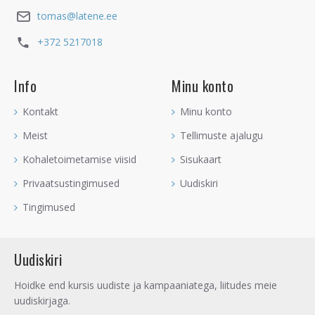
tomas@latene.ee
+372 5217018
Info
Minu konto
Kontakt
Minu konto
Meist
Tellimuste ajalugu
Kohaletoimetamise viisid
Sisukaart
Privaatsustingimused
Uudiskiri
Tingimused
Uudiskiri
Hoidke end kursis uudiste ja kampaaniatega, liitudes meie
uudiskirjaga.