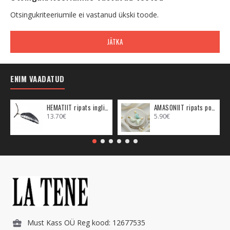
Otsingukriteeriumile ei vastanud ükski toode.
JÄTKA
ENIM VAADATUD
HEMATIIT ripats inglitiib (metall)
AMASONIIT ripats poolkuu (metall)
13.70€
5.90€
Must Kass OÜ Reg kood: 12677535