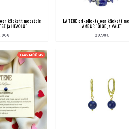
sioon käekett meestele
LA TENE erikollektsioon käekett m
TSE ja HEAOLU"
AMBUR "ÕIGE ja VALE"
.90€
29.90€
TAAS MÜÜGIS