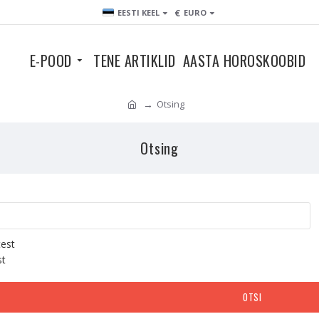
€
EESTI KEEL
EURO
E-POOD
TENE ARTIKLID
AASTA HOROSKOOBID
Otsing
Otsing
test
st
OTSI