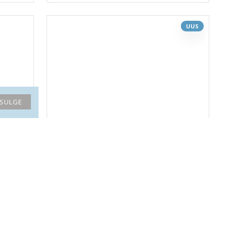
UUS
SULGE
 täpp
SERPENTIIN JAAD ripats elevant (metall)
10.90€