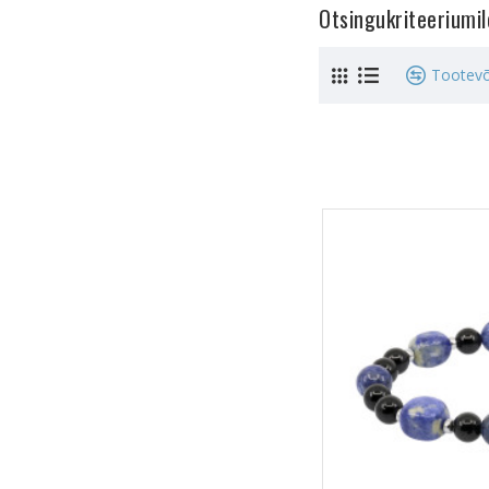
Otsingukriteeriumi
Tootevõ