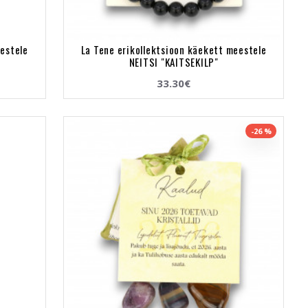
eestele
La Tene erikollektsioon käekett meestele
NEITSI "KAITSEKILP"
33.30€
-26 %