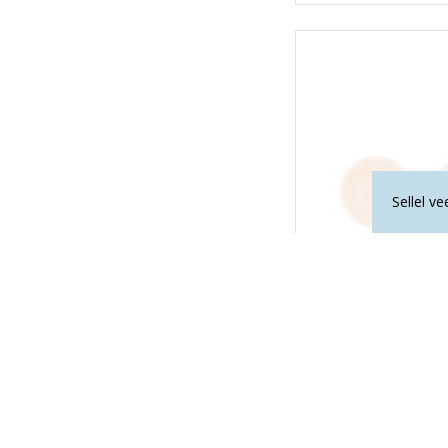
Sellel v
PUNANE AVENTURIIN k
13