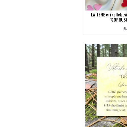
LA TENE erikollekt
"SÕPRUSE
5