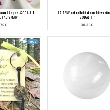
sioon käepael SODALIIT
LA TENE erikollektsioon kõrvarõ
 TALISMAN"
"SODALIIT"
.70€
30.30€
UUS