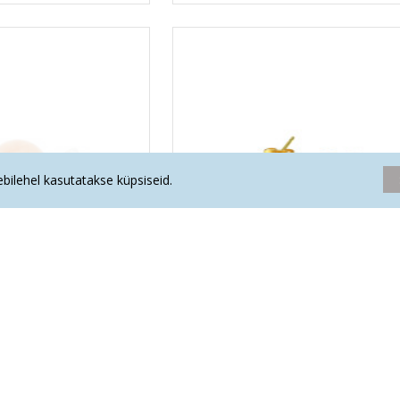
eebilehel kasutatakse küpsiseid.
õrvarõngad täpp (hõbe)
PUNANE AVENTURIIN kõrvarõngad
(ülekullatud metall)
.09€
8.90€