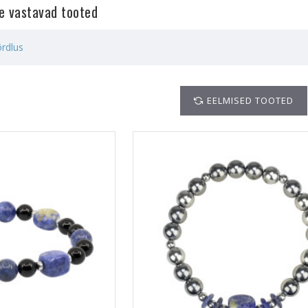
le vastavad tooted
rdlus
EELMISED TOOTED