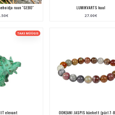
ehoidja ruun "GEBO"
LUMIKVARTS kuul
.50€
27.00€
TAAS MÜÜGIS
IT elevant
OOKEANI JASPIS käekett (pärl 7-