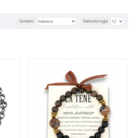
Sorteeri:
Näita korraga: