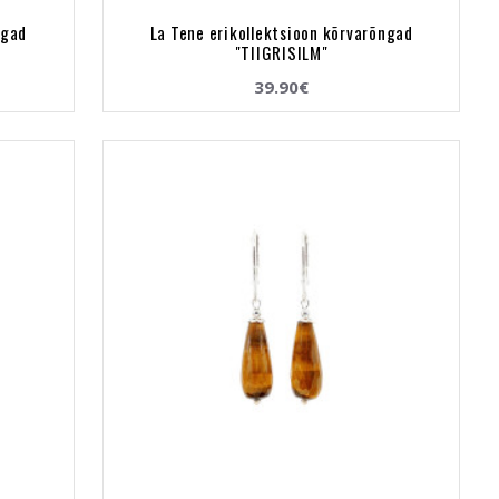
ngad
La Tene erikollektsioon kõrvarõngad
"TIIGRISILM"
39.90€