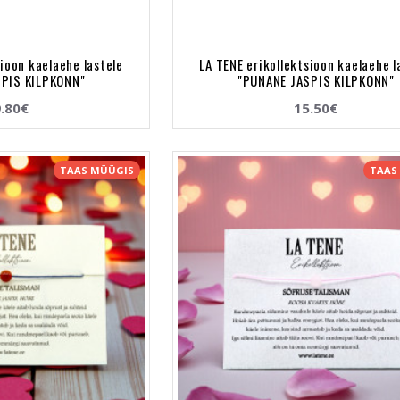
sioon kaelaehe lastele
LA TENE erikollektsioon kaelaehe l
PIS KILPKONN"
"PUNANE JASPIS KILPKONN"
.80€
15.50€
TAAS MÜÜGIS
TAAS