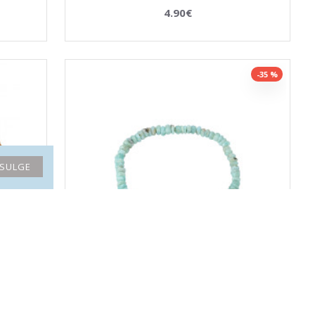
4.90€
-35 %
SULGE
MINE"
LARIMAR käekett button
46.34€
71.30€