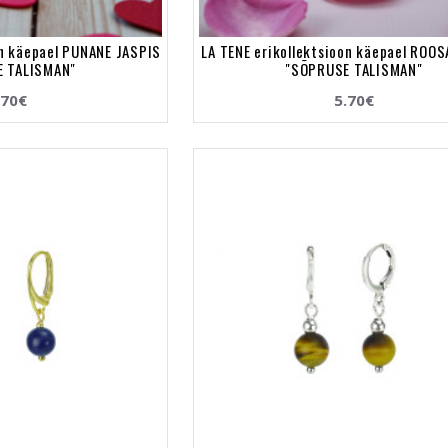
on käepael PUNANE JASPIS
LA TENE erikollektsioon käepael ROO
 TALISMAN"
"SÕPRUSE TALISMAN"
.70€
5.70€