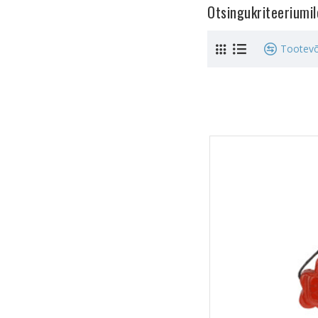
Otsingukriteeriumi
Tootevõ