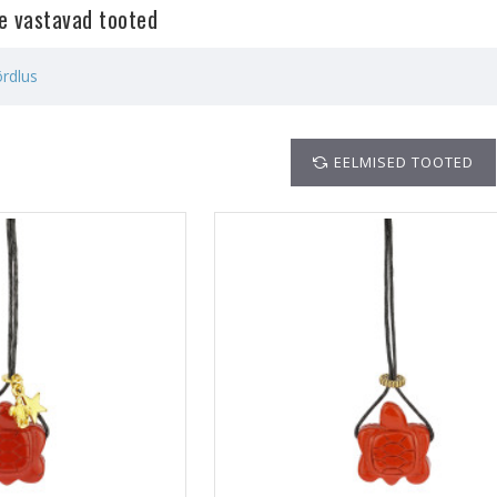
le vastavad tooted
rdlus
EELMISED TOOTED