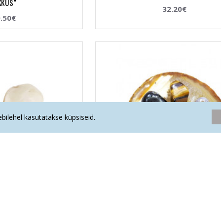
KKUS"
32.20€
.50€
eebilehel kasutatakse küpsiseid.
mplekt "PROHVETLIKUD ja
La Tene kristallikomplekt "REISI
 UNENÄOD"
29.00€