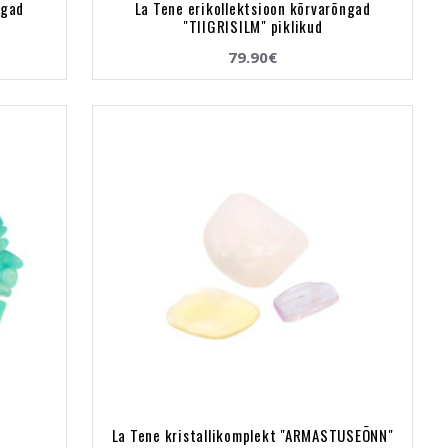
ngad
La Tene erikollektsioon kõrvarõngad
"TIIGRISILM" piklikud
79.90€
"
La Tene kristallikomplekt "ARMASTUSEÕNN"