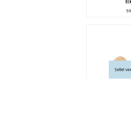
RI
50
Sellel v
LA TENE kristalliko
ILUSAD