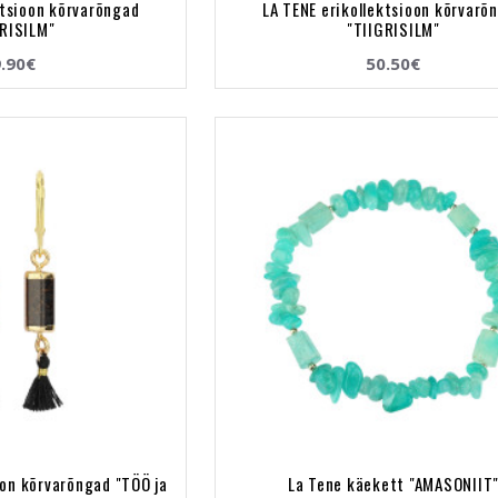
ktsioon kõrvarõngad
LA TENE erikollektsioon kõrvarõ
GRISILM"
"TIIGRISILM"
.90€
50.50€
oon kõrvarõngad "TÖÖ ja
La Tene käekett "AMASONIIT