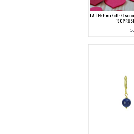
LA TENE erikollektsio
"SÕPRUSE
5