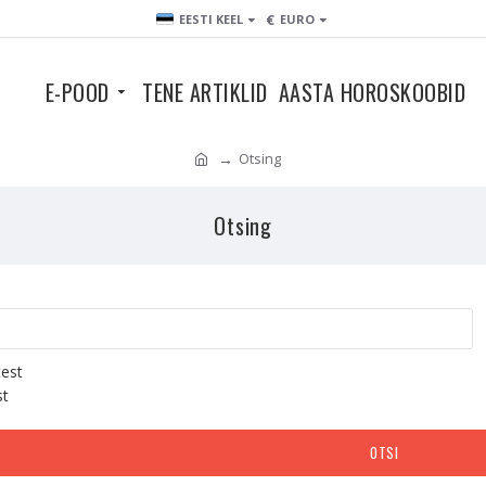
€
EESTI KEEL
EURO
E-POOD
TENE ARTIKLID
AASTA HOROSKOOBID
Otsing
Otsing
test
st
OTSI