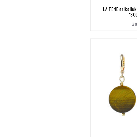
LA TENE erikolle
"SO
30