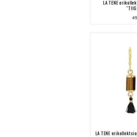
LA TENE erikolle
"TII
49
LA TENE erikollektsi