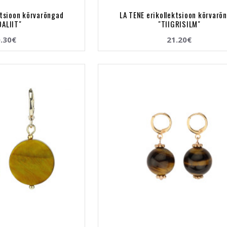
ktsioon kõrvarõngad
LA TENE erikollektsioon kõrvarõ
DALIIT"
"TIIGRISILM"
.30€
21.20€