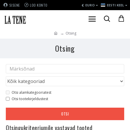
€
SISENE
LOO KONTO
EURO
EESTI KEEL
Otsing
Otsing
Otsi alamkategooriatest
Otsi tootekirjeldustest
OTSI
Otsingukriteeriumile vastavad tooted