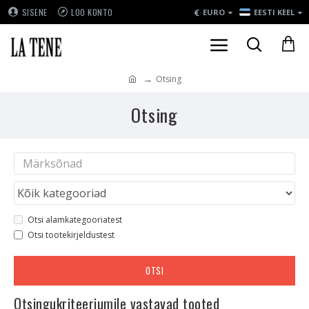
€
SISENE
LOO KONTO
EURO
EESTI KEEL
Otsing
Otsing
Otsi alamkategooriatest
Otsi tootekirjeldustest
OTSI
Otsingukriteeriumile vastavad tooted