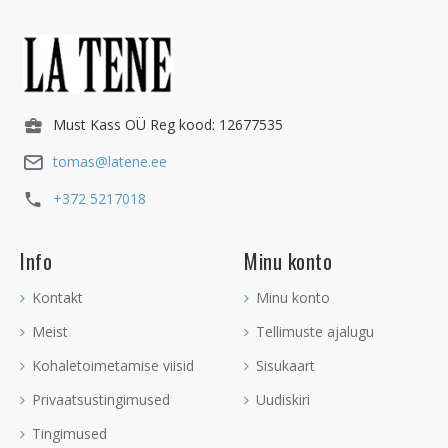
Must Kass OÜ Reg kood: 12677535
tomas@latene.ee
+372 5217018
Info
Minu konto
Kontakt
Minu konto
Meist
Tellimuste ajalugu
Kohaletoimetamise viisid
Sisukaart
Privaatsustingimused
Uudiskiri
Tingimused