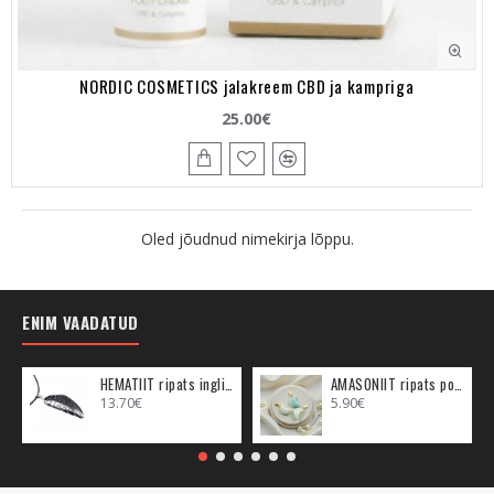
NORDIC COSMETICS jalakreem CBD ja kampriga
25.00€
Oled jõudnud nimekirja lõppu.
ENIM VAADATUD
HEMATIIT ripats inglitiib (metall)
AMASONIIT ripats poolkuu (metall)
13.70€
5.90€