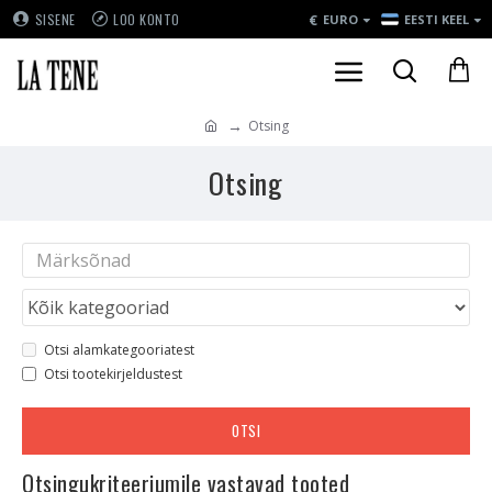
€
SISENE
LOO KONTO
EURO
EESTI KEEL
Otsing
Otsing
Otsi alamkategooriatest
Otsi tootekirjeldustest
OTSI
Otsingukriteeriumile vastavad tooted