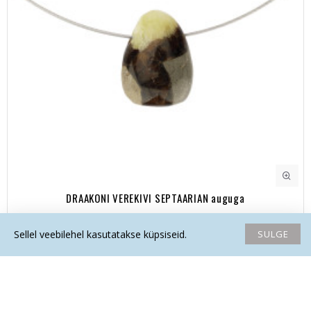
DRAAKONI VEREKIVI SEPTAARIAN auguga
11.90€
SULGE
Sellel veebilehel kasutatakse küpsiseid.
Avaleht
Soovide nimekiri
Võrdlema
Saada email
Helista