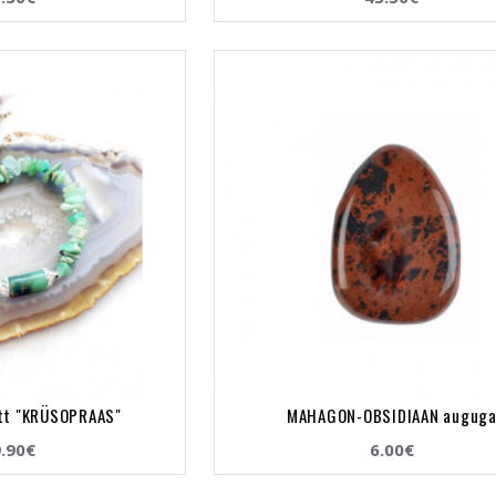
ett "KRÜSOPRAAS"
MAHAGON-OBSIDIAAN augug
.90€
6.00€