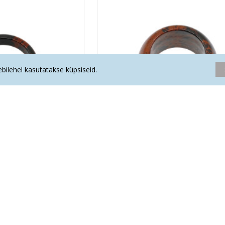
eebilehel kasutatakse küpsiseid.
IDIAAN sõrmus
MAHAGON-OBSIDIAAN sõrmus (l
.20€
12.90€
Oled jõudnud nimekirja lõppu