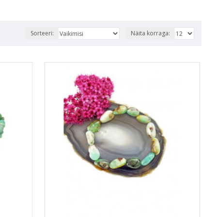
Sorteeri:
Näita korraga: