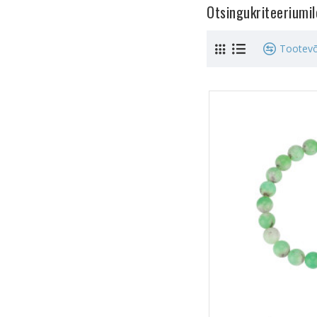
Otsingukriteeriumi
Tootevõ