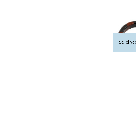
Sellel v
MAHAGON-OBS
5