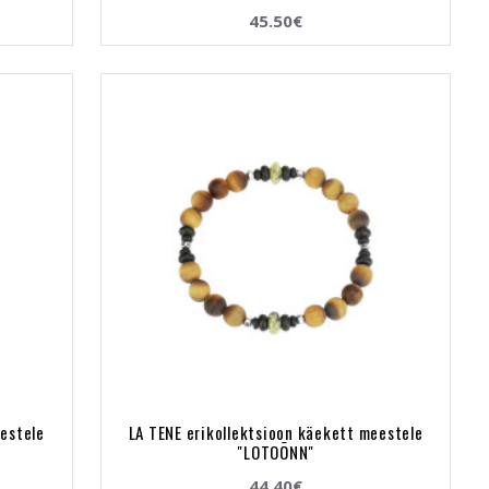
45.50€
eestele
LA TENE erikollektsioon käekett meestele
"LOTOÕNN"
44.40€