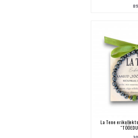
89
La Tene erikollek
"TÖÖEDU
30