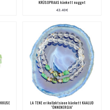
KRÜSOPRAAS käekett nugget
43.40€
RIKKUSE
LA TENE erikollektsioon käekett KAALUD
"ÕNNENERGIA"