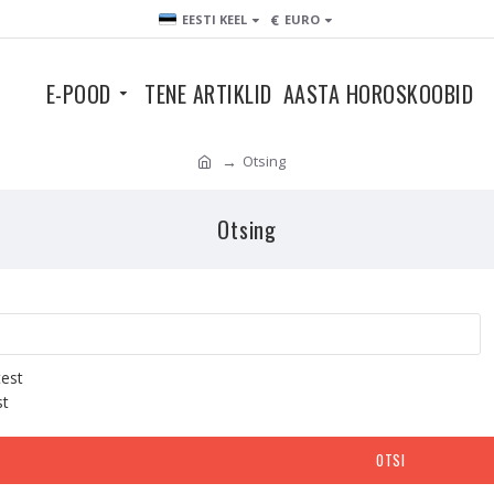
€
EESTI KEEL
EURO
E-POOD
TENE ARTIKLID
AASTA HOROSKOOBID
Otsing
Otsing
test
st
OTSI