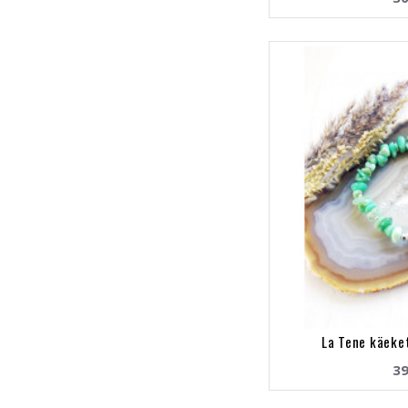
La Tene käek
39