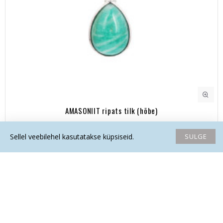
AMASONIIT ripats tilk (hõbe)
75.40€
SULGE
Sellel veebilehel kasutatakse küpsiseid.
Avaleht
Soovide nimekiri
Võrdlema
Saada email
Helista