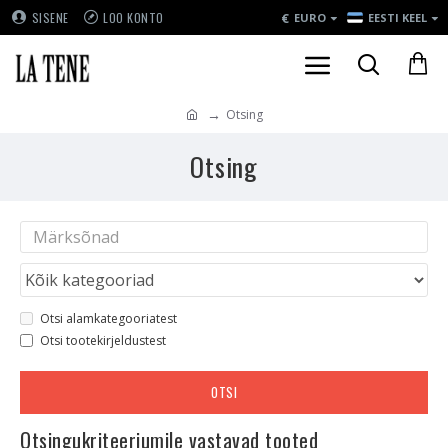
€
SISENE
LOO KONTO
EURO
EESTI KEEL
Otsing
Otsing
Otsi alamkategooriatest
Otsi tootekirjeldustest
OTSI
Otsingukriteeriumile vastavad tooted