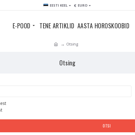
€
EESTI KEEL
EURO
E-POOD
TENE ARTIKLID
AASTA HOROSKOOBID
Otsing
Otsing
test
st
OTSI