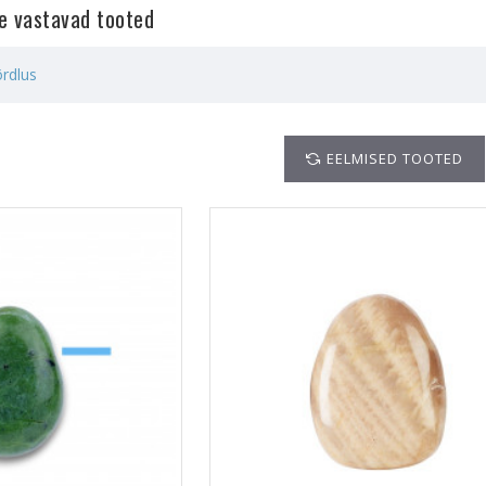
le vastavad tooted
rdlus
EELMISED TOOTED