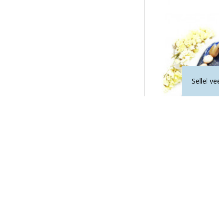
Sellel v
KUUKIVI käek
18