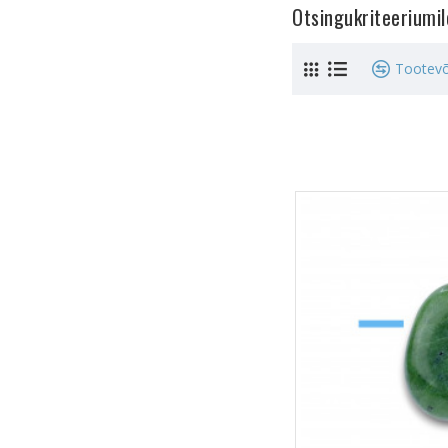
Otsingukriteeriumi
Tootevõ