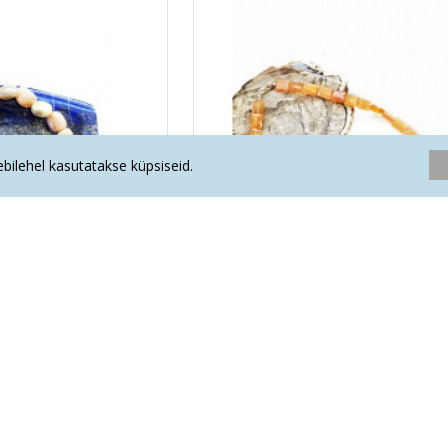
eebilehel kasutatakse küpsiseid.
ett nugget väike
KUUKIVI kaelakee
.90€
46.60€