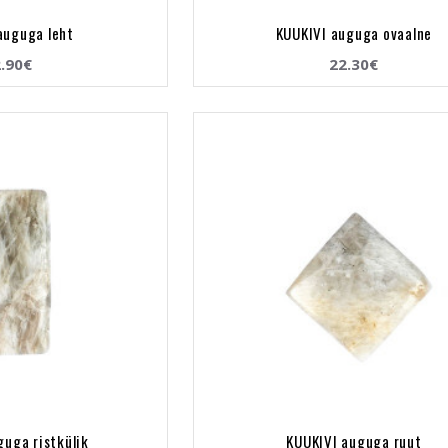
auguga leht
KUUKIVI auguga ovaalne
.90€
22.30€
guga ristkülik
KUUKIVI auguga ruut