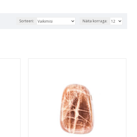
Sorteeri:
Näita korraga: