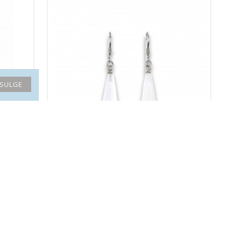
SULGE
KUUKIVI kõrvarõngad (hõbe)
82.20€