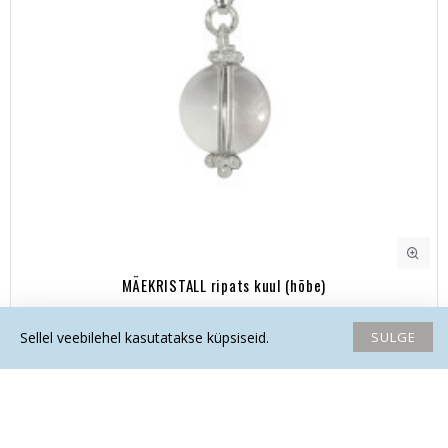
MÄEKRISTALL ripats kuul (hõbe)
23.30€
SULGE
Sellel veebilehel kasutatakse küpsiseid.
Avaleht
Soovide nimekiri
Võrdlema
Saada email
Helista