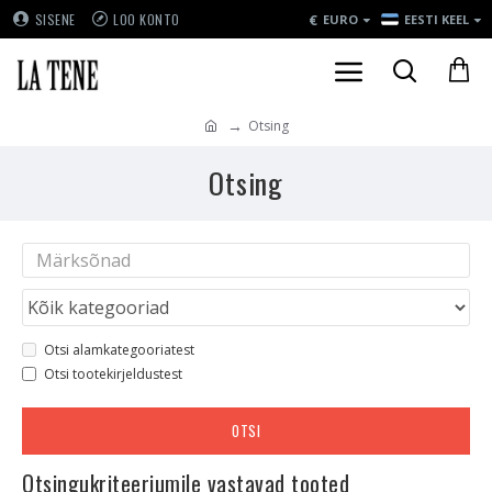
€
SISENE
LOO KONTO
EURO
EESTI KEEL
Otsing
Otsing
Otsi alamkategooriatest
Otsi tootekirjeldustest
OTSI
Otsingukriteeriumile vastavad tooted