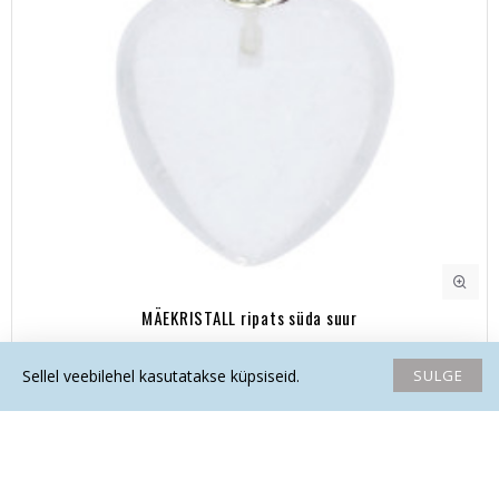
MÄEKRISTALL ripats süda suur
21.10€
SULGE
Sellel veebilehel kasutatakse küpsiseid.
Avaleht
Soovide nimekiri
Võrdlema
Saada email
Helista