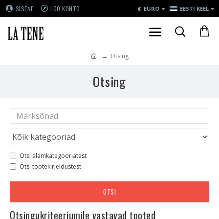
€
SISENE
LOO KONTO
EURO
EESTI KEEL
Otsing
Otsing
Otsi alamkategooriatest
Otsi tootekirjeldustest
OTSI
Otsingukriteeriumile vastavad tooted