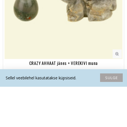
CRAZY AHHAAT jänes + VEREKIVI muna
32.50€
SULGE
Sellel veebilehel kasutatakse küpsiseid.
Avaleht
Soovide nimekiri
Võrdlema
Saada email
Helista