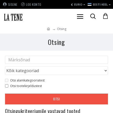
€
SISENE
LOO KONTO
EURO
EESTI KEEL
Otsing
Otsing
Otsi alamkategooriatest
Otsi tootekirjeldustest
OTSI
Otsingukriteeriumile vastavad tooted