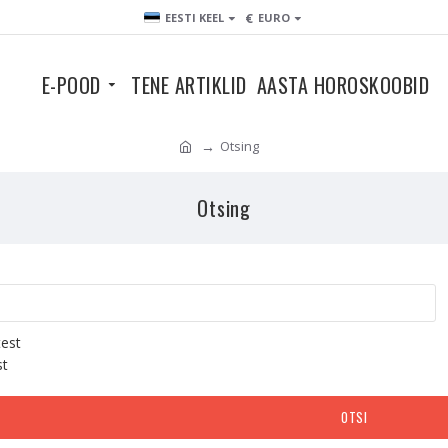
€
EESTI KEEL
EURO
E-POOD
TENE ARTIKLID
AASTA HOROSKOOBID
Otsing
Otsing
test
st
OTSI