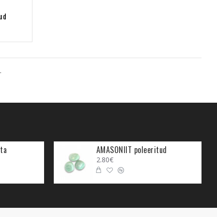
ud
.
ta
AMASONIIT poleeritud
2.80€