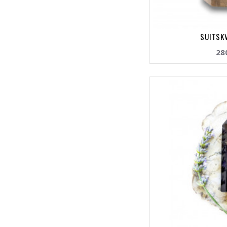
SUITSKV
28