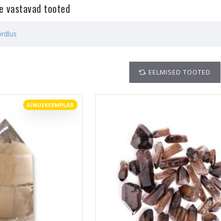
le vastavad tooted
rdlus
EELMISED TOOTED
AINUEKSEMPLAR