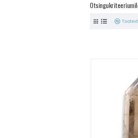
Otsingukriteeriumi
Tootevõ