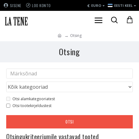
€
SISENE
LOO KONTO
EURO
EESTI KEEL
Otsing
Otsing
Otsi alamkategooriatest
Otsi tootekirjeldustest
OTSI
Otsingukriteeriumile vastavad tooted