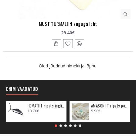
MUST TURMALIIN auguga leht
29.40€
Oled jõudnud nimekirja lõppu.
ENIM VAADATUD
HEMATIIT ripats inglitiib (metall)
AMASONIIT ripats poolkuu (metall)
13.70€
5.90€