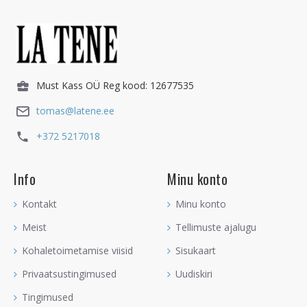
Must Kass OÜ Reg kood: 12677535
tomas@latene.ee
+372 5217018
Info
Minu konto
Kontakt
Minu konto
Meist
Tellimuste ajalugu
Kohaletoimetamise viisid
Sisukaart
Privaatsustingimused
Uudiskiri
Tingimused