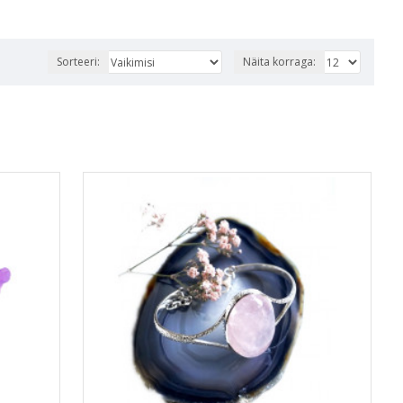
Sorteeri:
Näita korraga: