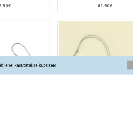
2.50€
61.90€
eebilehel kasutatakse küpsiseid.
rõngad ümar (hõbe 925)
ROOSA KVARTS kuuseehe
9.50€
13.90€