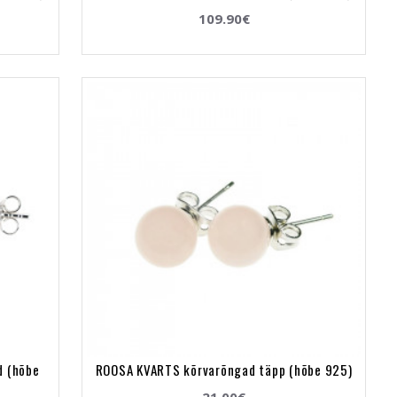
109.90€
d (hõbe
ROOSA KVARTS kõrvarõngad täpp (hõbe 925)
21.00€