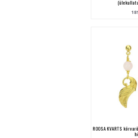
(ülekulla
18
ROOSA KVARTS kõrvarõ
h