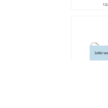
12
Sellel v
ROOSA KVARTS kõrva
12