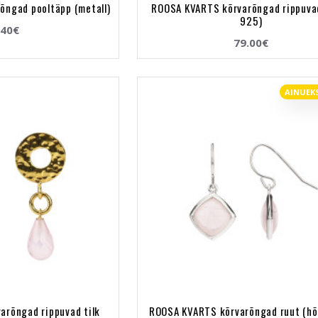
õngad pooltäpp (metall)
ROOSA KVARTS kõrvarõngad rippuva
925)
.40€
79.00€
AINUEK
arõngad rippuvad tilk
ROOSA KVARTS kõrvarõngad ruut (hõ