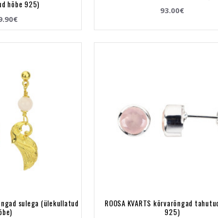
tud hõbe 925)
93.00€
9.90€
ngad sulega (ülekullatud
ROOSA KVARTS kõrvarõngad tahutu
õbe)
925)