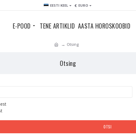
€
EESTI KEEL
EURO
E-POOD
TENE ARTIKLID
AASTA HOROSKOOBID
Otsing
Otsing
test
st
OTSI