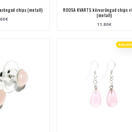
rõngad chips (metall)
ROOSA KVARTS kõrvarõngad chips r
(metall)
.60€
11.80€
AINUEK