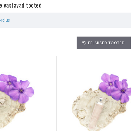
le vastavad tooted
rdlus
EELMISED TOOTED