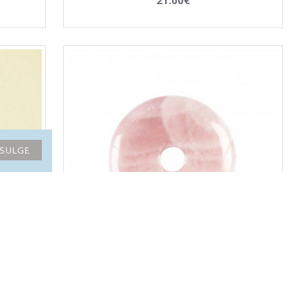
SULGE
ROOSA KVARTS päikeseratas
16.00€