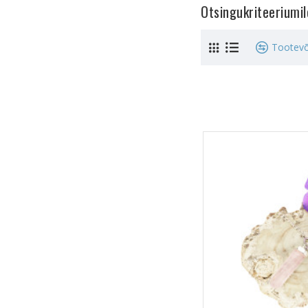
Otsingukriteeriumi
Tootevõ