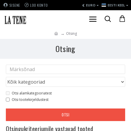
€
SISENE
LOO KONTO
EURO
EESTI KEEL
Otsing
Otsing
Otsi alamkategooriatest
Otsi tootekirjeldustest
OTSI
Otsingukriteeriumile vastavad tooted