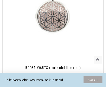
ROOSA KVARTS ripats elulill (metall)
15.80€
SULGE
Sellel veebilehel kasutatakse küpsiseid.
Avaleht
Soovide nimekiri
Võrdlema
Saada email
Helista