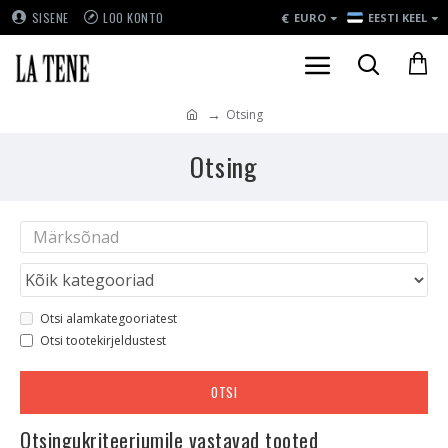
€
SISENE
LOO KONTO
EURO
EESTI KEEL
Otsing
Otsing
Otsi alamkategooriatest
Otsi tootekirjeldustest
OTSI
Otsingukriteeriumile vastavad tooted