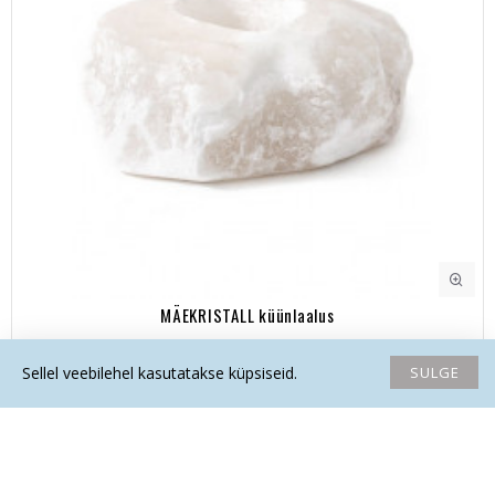
MÄEKRISTALL küünlaalus
69.00€
SULGE
Sellel veebilehel kasutatakse küpsiseid.
Avaleht
Soovide nimekiri
Võrdlema
Saada email
Helista