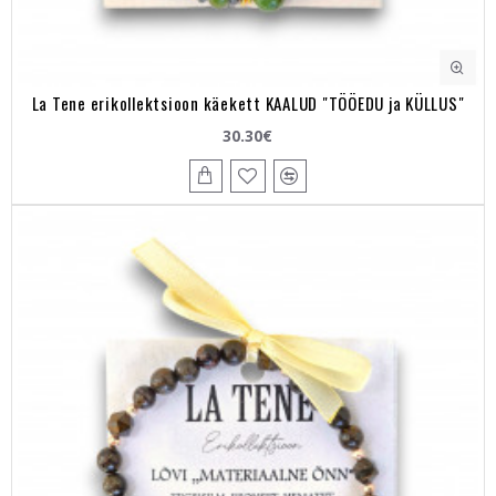
La Tene erikollektsioon käekett KAALUD "TÖÖEDU ja KÜLLUS"
30.30€