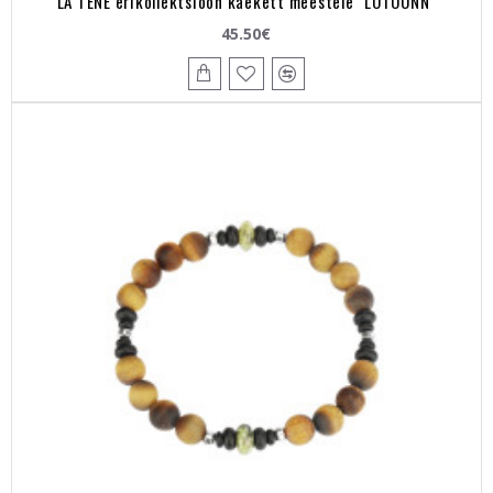
LA TENE erikollektsioon käekett meestele "LOTOÕNN"
45.50€