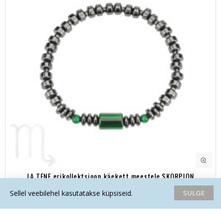
LA TENE erikollektsioon käekett meestele SKORPION
"MATERIAALNE EDU"
SULGE
Sellel veebilehel kasutatakse küpsiseid.
35.50€
Avaleht
Soovide nimekiri
Võrdlema
Saada email
Helista