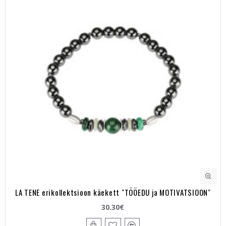
LA TENE erikollektsioon käekett "TÖÖEDU ja MOTIVATSIOON"
30.30€