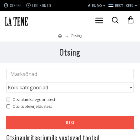
€
SISENE
LOO KONTO
EURO
EESTI KEEL
Otsing
Otsing
Otsi alamkategooriatest
Otsi tootekirjeldustest
OTSI
Otsingukriteeriumile vastavad tooted