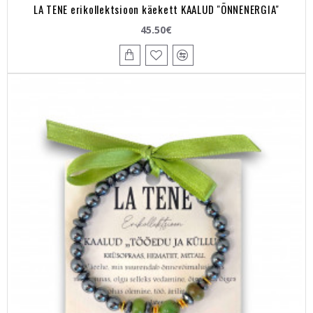
LA TENE erikollektsioon käekett KAALUD "ÕNNENERGIA"
45.50€