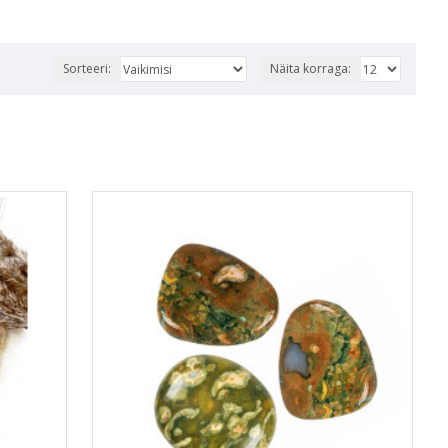
Sorteeri:
Näita korraga: