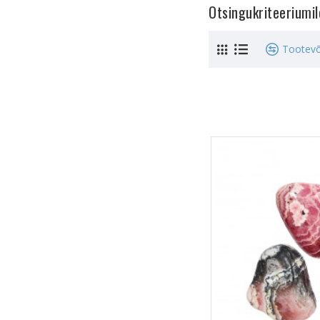
Otsingukriteeriumi
Tootevõ