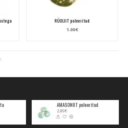
ustega
RÜOLIIT poleeritud
1.00€
.
ta
AMASONIIT poleeritud
2.80€