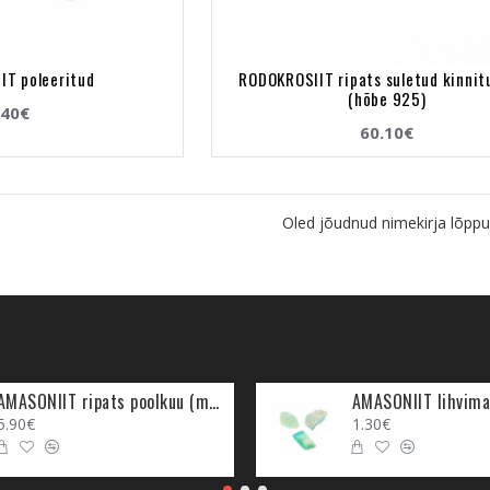
IT poleeritud
RODOKROSIIT ripats suletud kinnit
(hõbe 925)
.40€
60.10€
Oled jõudnud nimekirja lõppu
AMASONIIT ripats poolkuu (metall)
AMASONIIT lihvima
5.90€
1.30€