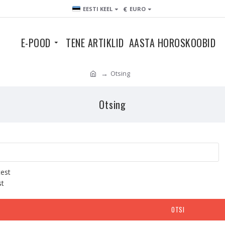
€
EESTI KEEL
EURO
E-POOD
TENE ARTIKLID
AASTA HOROSKOOBID
Otsing
Otsing
test
st
OTSI