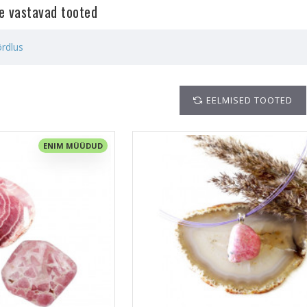
le vastavad tooted
rdlus
EELMISED TOOTED
ENIM MÜÜDUD