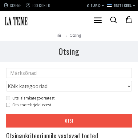
€
SISENE
LOO KONTO
EURO
EESTI KEEL
Otsing
Otsing
Otsi alamkategooriatest
Otsi tootekirjeldustest
OTSI
Otsingukriteeriumile vastavad tooted