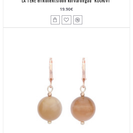
LA TENE erikollektsioon kõrvarõngad "KUUKIVI"
19.90€