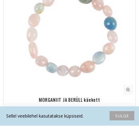
MORGANIIT JA BERÜLL käekett
21.90€
SULGE
Sellel veebilehel kasutatakse küpsiseid.
Avaleht
Soovide nimekiri
Võrdlema
Saada email
Helista