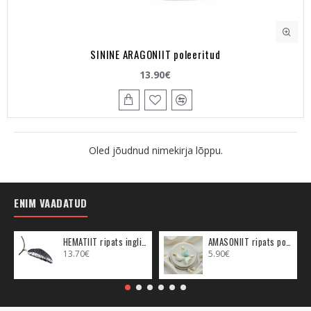
SININE ARAGONIIT poleeritud
13.90€
Oled jõudnud nimekirja lõppu.
ENIM VAADATUD
HEMATIIT ripats inglitiib (metall)
AMASONIIT ripats poolkuu (metall)
13.70€
5.90€