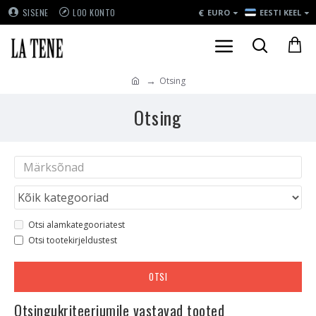
€
SISENE
LOO KONTO
EURO
EESTI KEEL
Otsing
Otsing
Otsi alamkategooriatest
Otsi tootekirjeldustest
OTSI
Otsingukriteeriumile vastavad tooted