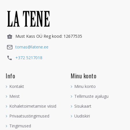
Must Kass OÜ Reg kood: 12677535
tomas@latene.ee
+372 5217018
Info
Minu konto
Kontakt
Minu konto
Meist
Tellimuste ajalugu
Kohaletoimetamise viisid
Sisukaart
Privaatsustingimused
Uudiskiri
Tingimused