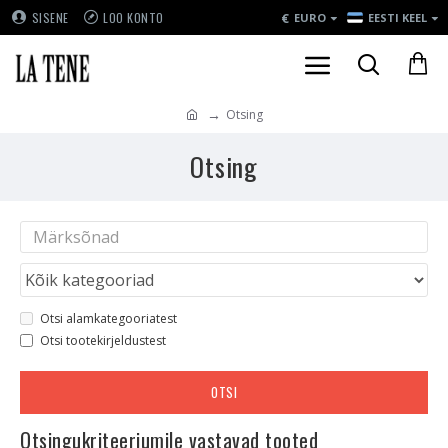
€
SISENE
LOO KONTO
EURO
EESTI KEEL
Otsing
Otsing
Otsi alamkategooriatest
Otsi tootekirjeldustest
OTSI
Otsingukriteeriumile vastavad tooted