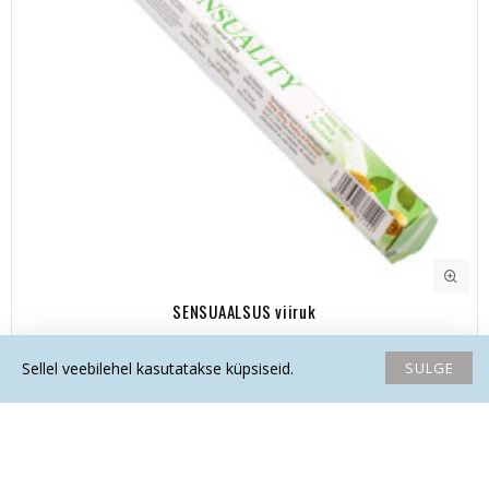
SENSUAALSUS viiruk
3.70€
SULGE
Sellel veebilehel kasutatakse küpsiseid.
Avaleht
Soovide nimekiri
Võrdlema
Saada email
Helista