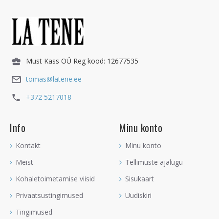
Must Kass OÜ Reg kood: 12677535
tomas@latene.ee
+372 5217018
Info
Minu konto
Kontakt
Minu konto
Meist
Tellimuste ajalugu
Kohaletoimetamise viisid
Sisukaart
Privaatsustingimused
Uudiskiri
Tingimused