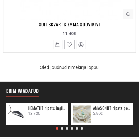
SUITSKVARTS EMMA SOOVIKIVI
11.40€
Oled jõudnud nimekirja lõppu.
ENIM VAADATUD
HEMATIIT ripats inglitiib (metall)
AMASONIIT ripats poolkuu (metall)
13.70€
5.90€