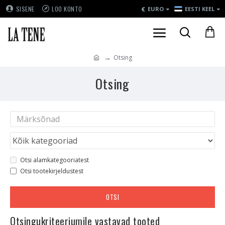
€
SISENE
LOO KONTO
EURO
EESTI KEEL
Otsing
Otsing
Otsi alamkategooriatest
Otsi tootekirjeldustest
OTSI
Otsingukriteeriumile vastavad tooted