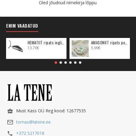
Oled jõudnud nimekirja lõppu.
ENIM VAADATUD
HEMATIIT ripats inglitiib (metall)
AMASONIIT ripats poolkuu (metall)
13.70€
5.90€
Must Kass OÜ Reg kood: 12677535
tomas@latene.ee
+372 5217018