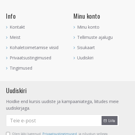
Info
Minu konto
Kontakt
Minu konto
Meist
Tellimuste ajalugu
Kohaletoimetamise viisid
Sisukaart
Privaatsustingimused
Uudiskiri
Tingimused
Uudiskiri
Hoidke end kursis uudiste ja kampaaniatega, liitudes meie
uudiskirjaga.
Liitu
Olen läbi lugenud
Privaatsustingimused
ja nõustun sellega