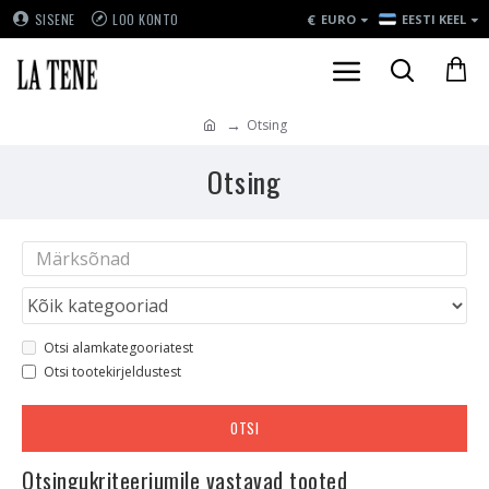
€
SISENE
LOO KONTO
EURO
EESTI KEEL
Otsing
Otsing
Otsi alamkategooriatest
Otsi tootekirjeldustest
OTSI
Otsingukriteeriumile vastavad tooted