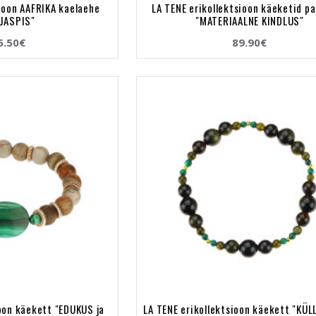
sioon AAFRIKA kaelaehe
LA TENE erikollektsioon käeketid pa
TJASPIS"
"MATERIAALNE KINDLUS"
5.50€
89.90€
ioon käekett "EDUKUS ja
LA TENE erikollektsioon käekett "KÜ