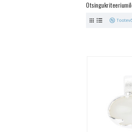
Otsingukriteeriumi
Tootevõ