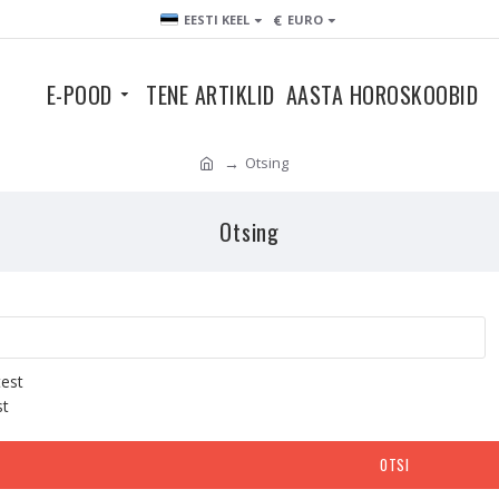
€
EESTI KEEL
EURO
E-POOD
TENE ARTIKLID
AASTA HOROSKOOBID
Otsing
Otsing
test
st
OTSI