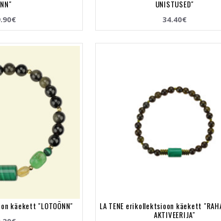
NN"
UNISTUSED"
.90€
34.40€
ioon käekett "LOTOÕNN"
LA TENE erikollektsioon käekett "RA
AKTIVEERIJA"
.20€