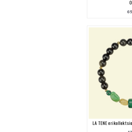
Õ
69
LA TENE erikollekts
42