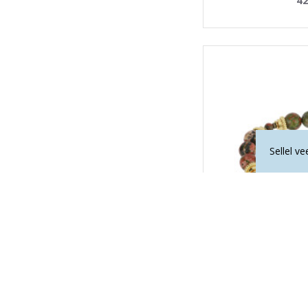
Sellel v
LA TENE erikollekts
52