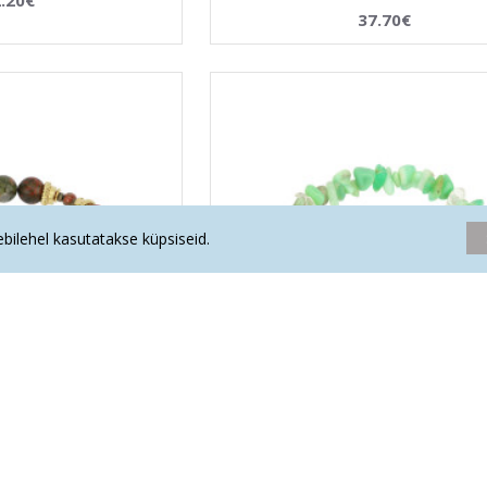
37.70€
eebilehel kasutatakse küpsiseid.
ioon käekett "RASEDUS"
La Tene erikollektsioon käekett "
AKTIVEERIJA"
.90€
41.90€