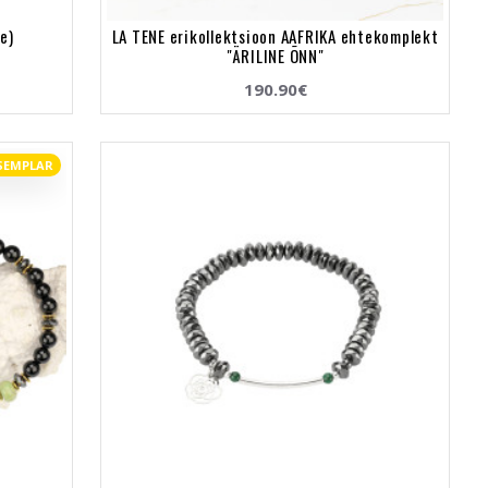
e)
LA TENE erikollektsioon AAFRIKA ehtekomplekt
"ÄRILINE ÕNN"
190.90€
SEMPLAR