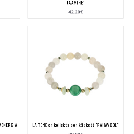
JÄÄMINE"
42.20€
HAENERGIA
LA TENE erikollektsioon käekett "RAHAVOOL"
79.90€