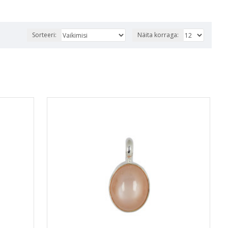
Sorteeri:
Näita korraga: