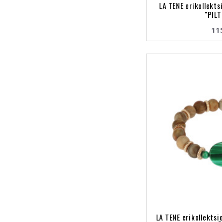
LA TENE erikollekt
"PIL
11
LA TENE erikollekts