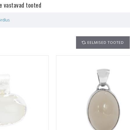
le vastavad tooted
rdlus
EELMISED TOOTED