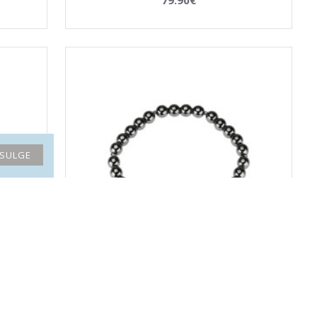
SULGE
RIKKUSE
LA TENE erikollektsioon käekett "TÖÖEDU ja
MOTIVATSIOON"
30.30€