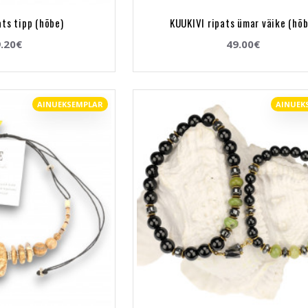
ats tipp (hõbe)
KUUKIVI ripats ümar väike (hõb
.20€
49.00€
AINUEKSEMPLAR
AINUEK