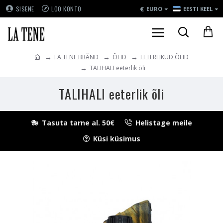
€
SISENE
LOO KONTO
EURO
EESTI KEEL
LA TENE BRÄND
ÕLID
EETERLIKUD ÕLID
TALIHALI eeterlik õli
TALIHALI eeterlik õli
Tasuta tarne al. 50€
Helistage meile
Küsi küsimus