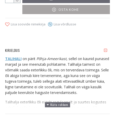
OSTA KOHE
Lisa soovide nimekirja
Lisa võrdlusse
KIRJELDUS
TALIHALI
on pärit
Põhja-Ameerikast
, sellel on kaunid punased
marjad ja see meenutab pohlataime. Talihalja taimest on
võimalik saada eeterlikku õli, mis on tervendava toimega. Selle
õli abiga toimub kiire tervenemine, aga kuna see on väga
tugeva toimega, tuleb sellega alati ettevaatlikult ümber käia,
liigne tarvitamine ei ole soovituslik. Talihali on väga kasulik
paljude keeruliste haiguste tervendamiseks.
Talihalja eeterlikku õli ei tohi regulaarselt ja suurtes kogustes
nahale kanda, kuna see on väga tugeva toimega ja võib
toksiliselt mõjuda, kui seda liigtarbida. Seda on lubatud