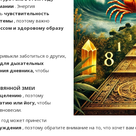
имании
. Энергия
ть
чувствительность
стемы
, поэтому важно
ссом и здоровому образу
привыкли заботиться о других,
для дыхательных
ния дневника,
чтобы
РЕВЯННОЙ ЗМЕИ
сцелению
, поэтому
атию или йогу,
чтобы
авновесии.
 год может принести
буждения
, поэтому обратите внимание на то, что хочет вам 