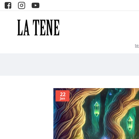
t
22
Jan