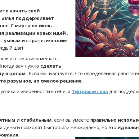
.
ите начать свой
Я
ЗМЕЯ поддерживает
нес. С марта по июль —
ля реализации новых идей
,
ть
умным и стратегическим
аждый шаг!
воляйте эмоциям мешать
Иногда вам нужно
сделать
ну в целом
. Если вы чувствуете, что определенная работа и
те разумное, но смелое решение
.
успеха и уверенности в себе, а
Тигровый глаз
для поддерж
ятным и стабильным,
если вы умеете
правильно использ
гда деньги приходят быстро или неожиданно, но это
идеальн
рования
.