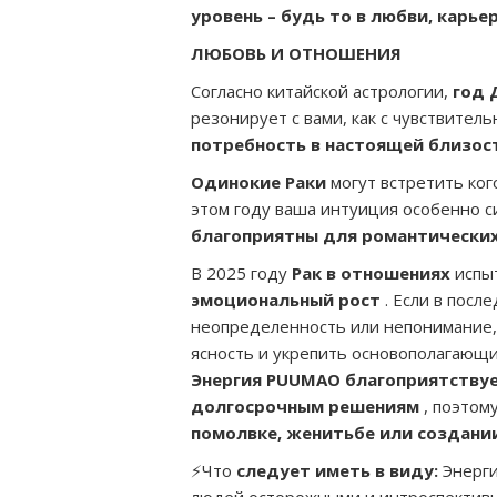
уровень – будь то в любви, карье
ЛЮБОВЬ И ОТНОШЕНИЯ
Согласно китайской астрологии,
год 
резонирует с вами, как с чувствител
потребность в настоящей близос
Одинокие Раки
могут встретить ког
этом году ваша интуиция особенно сил
благоприятны для романтических
В 2025 году
Рак в отношениях
испы
эмоциональный рост
. Если в посл
неопределенность или непонимание,
ясность и укрепить основополагающ
Энергия PUUMAO благоприятствуе
долгосрочным решениям
, поэтом
помолвке, женитьбе или создани
⚡Что
следует иметь в виду:
Энерги