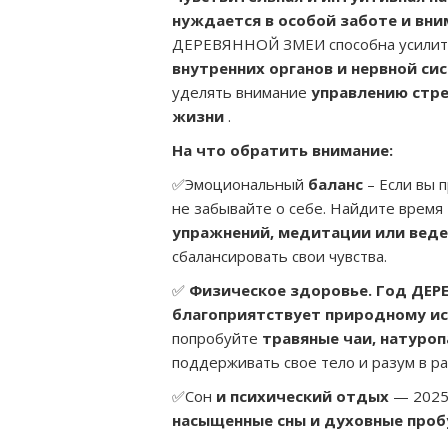
нуждается в особой заботе и вн
ДЕРЕВЯННОЙ ЗМЕИ способна усили
внутренних органов и нервной си
уделять внимание
управлению стре
жизни
.
На что обратить внимание:
✅Эмоциональный
баланс
– Если вы 
не забывайте о себе. Найдите время
упражнений, медитации или веде
сбалансировать свои чувства.
✅
Физическое здоровье. Год ДЕ
благоприятствует природному и
попробуйте
травяные чаи, натуроп
поддерживать свое тело и разум в р
✅Сон
и психический отдых
— 2025
насыщенные сны и духовные про