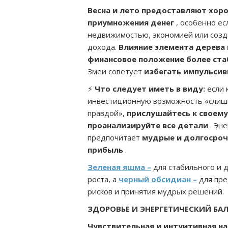
Весна и лето предоставляют хор
приумножения денег
, особенно ес
недвижимостью, экономией или созд
дохода.
Влияние элемента дерева
финансовое положение более ст
Змеи советует
избегать импульсив
⚡
Что следует иметь в виду:
если 
инвестиционную возможность «слиш
правдой»,
прислушайтесь к своему
проанализируйте все детали
. Эн
предпочитает
мудрые и долгосроч
прибыль
.
Зеленая яшма –
для стабильного и 
роста, а
черный обсидиан –
для пр
рисков и принятия мудрых решений.
ЗДОРОВЬЕ И ЭНЕРГЕТИЧЕСКИЙ БА
Чувствительная и интуитивная на