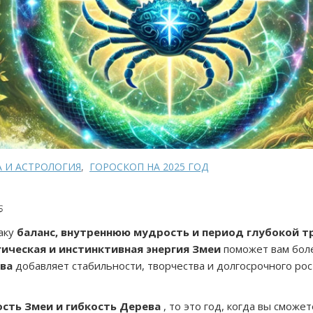
А И АСТРОЛОГИЯ
,
ГОРОСКОП НА 2025 ГОД
♋
аку
баланс, внутреннюю мудрость и период глубокой 
гическая и инстинктивная энергия Змеи
поможет вам бол
ва
добавляет стабильности, творчества и долгосрочного рос
сть Змеи и гибкость Дерева
, то это год, когда вы сможе