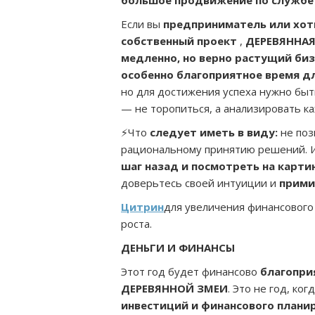
большое продвижение по службе
Если вы
предприниматель или хот
собственный проект
,
ДЕРЕВЯННА
медленно, но верно растущий биз
особенно благоприятное время д
но для достижения успеха нужно бы
— не торопиться, а анализировать к
⚡Что
следует иметь в виду:
не поз
рациональному принятию решений. 
шаг назад и посмотреть на карти
доверьтесь своей интуиции и
прими
Цитрин
для увеличения финансового 
роста.
ДЕНЬГИ И ФИНАНСЫ
Этот год будет финансово
благопри
ДЕРЕВЯННОЙ ЗМЕИ
. Это не год, ко
инвестиций и финансового плани