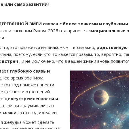
ре или саморазвитии!
ДЕРЕВЯННОЙ ЗМЕИ связан с более тонкими и глубокими
ьным и ласковым Раком. 2025 год принесет
эмоциональные п
ти
.
о-то, кто покажется им знакомым – возможно,
родственную 
ьна, поэтому, если кто-то кажется правым, то, вероятно, та
 встреч
, и не исключено, что в вашей жизни вновь появится
тает
глубокую связь и
еднее время возникла
 этот год поможет внести
ие ценности отношений.
т целеустремленности и
у, если вы задумывались о
и семьи
, этот год идеален!
я желудка может сделать