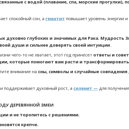
вязанные с водой (плавание, спа, морские прогулки), 
ает спокойный сон, а
гематит
повышает уровень энергии и 
ых духовно глубоких и значимых для Рака. Мудрость З
своей души и сильнее доверять своей интуиции
.
жизни чего-то не хватает, этот год принесет
ответы и сове
ации, которые помогают вам расти и трансформировать
тите внимание на
сны, символы и случайные совпадения
 и поддерживает духовный рост, а
селенит —
для получения
 ГОДУ ДЕРЕВЯННОЙ ЗМЕИ
ии и не торопитесь с решениями.
ановятся крепче.