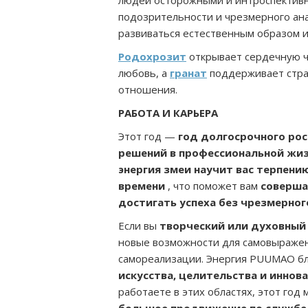
людей осторожными и интроспектив
подозрительности и чрезмерного ан
развиваться естественным образом и
Родохрозит
открывает сердечную ч
любовь, а
гранат
поддерживает страс
отношения.
РАБОТА И КАРЬЕРА
Этот год —
год долгосрочного рос
решений в профессиональной жиз
энергия змеи научит вас терпени
времени
, что поможет вам
соверша
достигать успеха без чрезмерног
Если вы
творческий или духовный
новые возможности для самовыражен
самореализации. Энергия PUUMAO б
искусства, целительства и иннов
работаете в этих областях, этот год