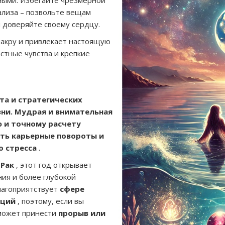
ными. Избегайте чрезмерной
ализа – позвольте вещам
 доверяйте своему сердцу.
акру и привлекает настоящую
тные чувства и крепкие
та и стратегических
ни. Мудрая и внимательная
ю и точному расчету
ть карьерные повороты и
о стресса
.
 Рак
, этот год открывает
ия и более глубокой
лагоприятствует
сфере
аций
, поэтому, если вы
 может принести
прорыв или