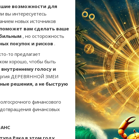
ошие возможности для
ли вы интересуетесь
анием новых источников
 поможет вам сделать ваше
абильным
, но осторожность
ных покупок и рисков
.
кто-то предлагает
ком хорошо, чтобы быть
 внутреннему голосу и
ергия ДЕРЕВЯННОЙ ЗМЕИ
ные решения, а не быструю
долгосрочного финансового
едотвращения финансовых
ЛАНС
тура Рака в этом году