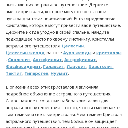
вызывающих астральное путешествие. Держите
вместе кристаллы, которые могут открыть ваши
чувства для таких переживаний. Есть определенные
кристаллы, которые могут привести вас в путешествие.
Держите их где угодно в своей спальне, найдите
подходящее место по своему инстинкту. Кристаллы
астрального путешествия:
Целестин
,
Целестин жеода
, разные
Аура жеоды
и
кристаллы
,
Сколецит
,
Антофиллит
,
Астрофиллит
,
Фосфосидерит
,
Галаксит
,
Лазурит
,
Хиастолит
,
Тектит
,
Гиперстен
,
Нуумит
.
В описании всех этих кристаллов я включила
подробное объяснение астрального путешествия.
Самое важное в создании набора кристаллов для
астрального путешествия - это то, что вы смешиваете
там темные и светлые кристаллы. Чем темнее Кристалл
астрального путешествия, тем больше он защищает