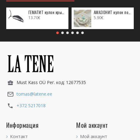
ГЕМАТИТ кулон крыло ангела (металл)
АМАЗОНИТ кулон полумесяц (металл)
13.70€
5.90€
Must Kass OÜ Рег. код: 12677535
tomas@latene.ee
+372 5217018
Информация
Мой аккаунт
Контакт
Мой аккаунт