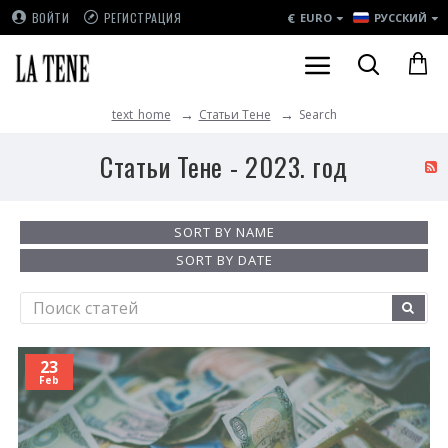
€
ВОЙТИ
РЕГИСТРАЦИЯ
EURO
РУССКИЙ
Статьи Тене
Search
text_home
Статьи Тене - 2023. год
SORT BY NAME
SORT BY DATE
23
Feb