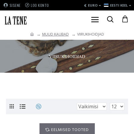
€
SISENE
LOO KONTO
EURO
EESTI KEEL
MUUD KAUBAD
VIIRUKIHOIDJAD
VIIRUKIHOIDJAD
EELMISED TOOTED