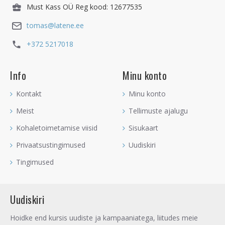
Must Kass OÜ Reg kood: 12677535
tomas@latene.ee
+372 5217018
Info
Minu konto
Kontakt
Minu konto
Meist
Tellimuste ajalugu
Kohaletoimetamise viisid
Sisukaart
Privaatsustingimused
Uudiskiri
Tingimused
Uudiskiri
Hoidke end kursis uudiste ja kampaaniatega, liitudes meie