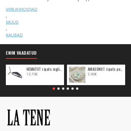
VIIRUKIHOIDJAD
,
MUUD
,
KAUBAD
ENIM VAADATUD
HEMATIIT ripats inglitiib (metall)
AMASONIIT ripats poolkuu (metall)
13.70€
5.90€